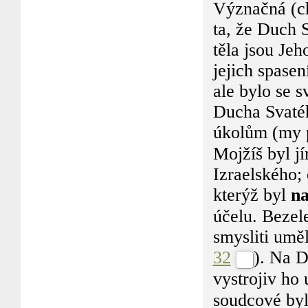
Význačná (ch
ta, že Duch 
těla jsou Je
jejich spasen
ale bylo se s
Ducha Svatéh
úkolům (my 
Mojžíš byl jí
Izraelského
kterýž byl
n
účelu. Bezel
smysliti uměl
32
). Na 
vystrojiv ho 
soudcové byl