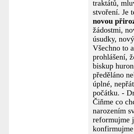
traktátů, mlu
stvoření. Je 
novou přiro
žádostmi, n
úsudky, nový
Všechno to a
prohlášení, 
biskup huron
předěláno ne
úplné, nepřát
počátku. - Dr
Čiňme co chc
narozením sv
reformujme ji
konfirmujme j