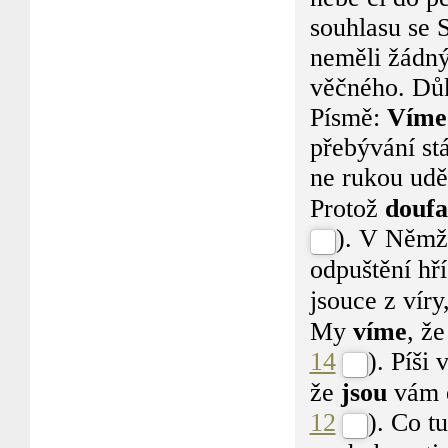
souhlasu se 
neměli žádný
věčného. Důk
Písmě:
Víme
přebývání st
ne rukou udě
Protož
doufa
). V Něm
odpuštění hří
jsouce z vír
My
víme
, ž
14
). Píši
že
jsou
vám
12
). Co tu