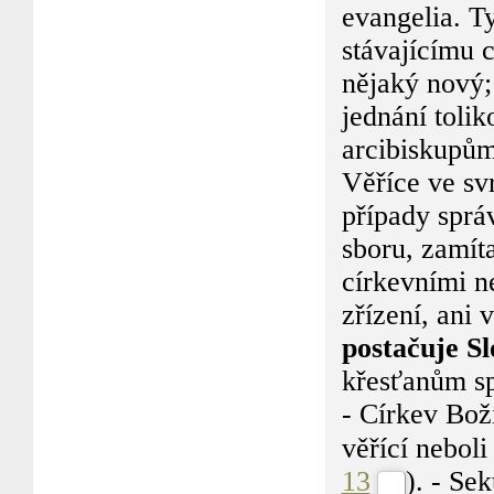
evangelia. T
stávajícímu 
nějaký nový;
jednání tolik
arcibiskupů
Věříce ve sv
případy správ
sboru, zamít
církevními n
zřízení, ani 
postačuje Sl
křesťanům sp
- Církev Boží
věřící neboli
13
). - Sek