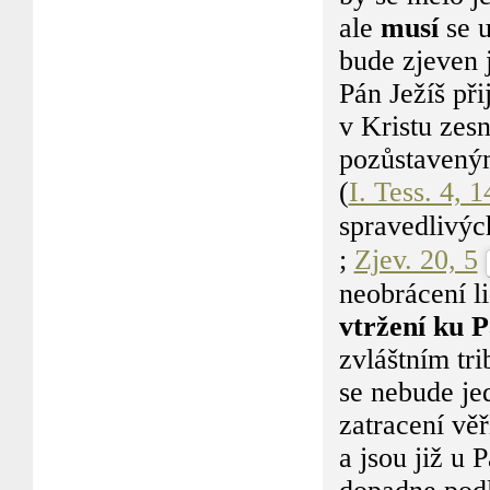
ale
musí
se 
bude zjeven 
Pán Ježíš při
v Kristu zesn
pozůstaveným
(
I. Tess. 4, 
spravedlivých
;
Zjev. 20, 5
neobrácení li
vtržení ku 
zvláštním tri
se nebude je
zatracení vě
a jsou již u 