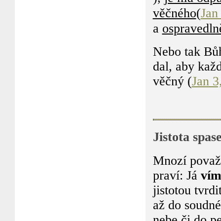
věčného
(
Jan
a
ospravedln
Nebo tak Bůh
dal, aby kaž
věčný (
Jan 3
Jistota spas
Mnozí považu
praví: Já
ví
jistotou tvrdi
až do soudné
nebe či do p