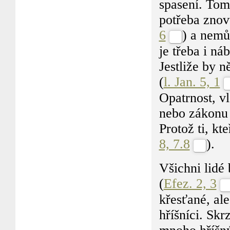
spasení. Tom
potřeba znov
6
) a nemů
je třeba i ná
Jestliže by 
(
l. Jan. 5, 1
Opatrnost, vl
nebo zákonu
Protož ti, kt
8, 7.8
).
Všichni lidé
(
Efez. 2, 3
křesťané, al
hříšníci. Skr