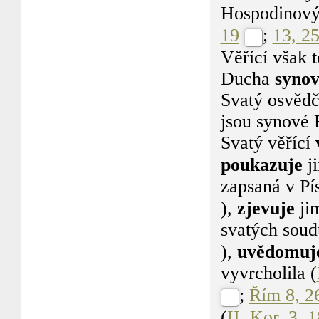
Hospodinový
19
;
13, 2
Věřící však 
Ducha
synov
Svatý osvědč
jsou synové 
Svatý věřící
poukazuje
ji
zapsaná v Pí
),
zjevuje
jim
svatých soudů
),
uvědomuj
vyvrcholila (
;
Řím 8, 2
(
II. Kor. 3, 1