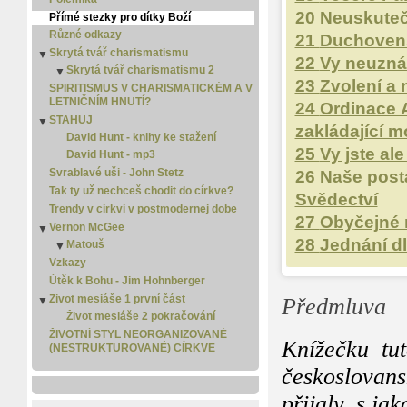
Markovo evangelium
20
Neuskuteč
Přímé stezky pro dítky Boží
Matoušovo evangelium
Různé odkazy
21
Duchovens
Micheáš
Skrytá tvář charismatismu
▼
Nahum
22
Vy neuznáv
Skrytá tvář charismatismu 2
▼
Nehemiáš
23
Zvolení a 
Skrytá tvář charismatismu 3
SPIRITISMUS V CHARISMATICKÉM A V
▼
Ozeáš
LETNIČNÍM HNUTÍ?
Skrytá tvář charismatismu 4
24
Ordinace A
Pavlovy listy
STAHUJ
▼
Pláč
zakládající m
David Hunt - knihy ke stažení
Píseň písní
25
Vy jste al
David Hunt - mp3
Přísloví
Svrablavé uši - John Stetz
26
Naše posta
Rút
Tak ty už nechceš chodit do církve?
Skutky apoštolské
Svědectví
Trendy v cirkvi v postmodernej dobe
Sofoniáš
27
Obyčejné 
Vernon McGee
▼
Soudců
28
Jednání dl
Matouš
▼
Titovi
Matouš 2
Vzkazy
Zachariáš
Útěk k Bohu - Jim Hohnberger
Ámos
Život mesiáše 1 první část
Žalmy
Předmluva
▼
Život mesiáše 2 pokračování
Židům
ŽIVOTNÍ STYL NEORGANIZOVANÉ
Knížečku tut
(NESTRUKTUROVANÉ) CÍRKVE
českoslovans
přijaly, s ja