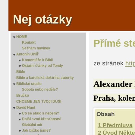
Nej otázky
HOME
▼
Přímé st
Kontakt
Seznam novinek
Antonín Uhlíř
▼
Komentáře k Bibli
▼
ze stránek
htt
Ostatní články od Tondy
1 Samuelova
▼
▼
1. Janův
Homo curiosus
2. Samuelova
Bible
▼
1. Korintským
Islám
2. Janův
Bible a katolická doktrína autority
▼
Alexander 
1. Královská
Jediná cesta
3. Janův
2. Korintským
▼
Biblické studie
▼
1. Letopisy
Jidáš Iškariotský
2. Královská
▼
Sobota nebo neděle?
1. Mojžíšova
Jistota
2. Letopisy
▼
Bručko
Praha, kole
1. Petrova
Kdo odvalil kámen?
2. Mojžíšova
▼
CHCEME JEN TVOJI DUŠI
1. Tesalonickým
Kterou?
3. Mojžíšova
2. Petrova
▼
David Hunt
▼
1. Timoteovi
Moudrost
4. Mojžíšova
2. Tesalonickým
▼
Obsah
Co se stalo s nebem?
▼
Abakuk
New Age
5 Mojžíšova
2. Timoteovi
Další svod křesťanství
Co se stalo s nebem? - 2
▼
Abdiáš
Náboženství versus křesťanství
1
Předmluva
Globální mír
Co se stalo s nebem? - 3
Další svod křesťanství 2
Ageus
Osamělý spasitel
Jak blízko jsme?
Co se stalo s nebem? - 4
Další svod křesťanství 3
▼
2
Úvod Někte
Apokalypsa
Porozumět slovu