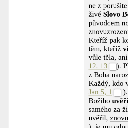
ne z porušit
živé
Slovo B
původcem nov
znovuzrozeni
Kteříž pak ko
těm, kteříž
v
vůle těla, an
12. 13
). 
z Boha naroz
Každý, kdo vě
Jan 5, 1
).
Božího
uvěř
samého za živ
uvěřil,
znovu
),
je mu odpu