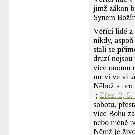
jimž zákon 
Synem Božím
Věřící lidé z
nikdy, aspoň
stali se
přím
druzí nejsou
více onomu mu
mrtví ve viná
Něhož a pro 
;
Efez. 2, 5.
sobotu, přest
více Bohu zal
nebo méně ne
Němž je živo