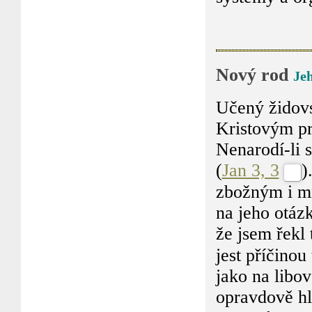
Nový rod
Je
Učený židov
Kristovým p
Nenarodí-li 
(
Jan 3, 3
)
zbožným i mr
na jeho otázk
že jsem řekl
jest příčinou
jako na libov
opravdově hl