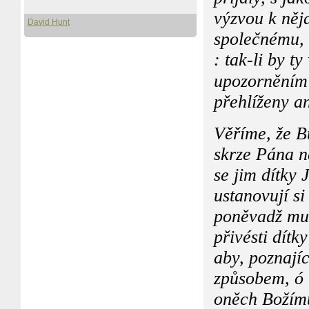
Pro stažení i čtení
výzvou k něj
David Hunt
společnému, 
: tak-li by ty
upozorněním 
přehlíženy a
Věříme, že B
skrze Pána ne
se jim dítky 
ustanovují si
poněvadž mu t
přivésti dítk
aby, poznajíc
způsobem, ó m
oněch Božímu