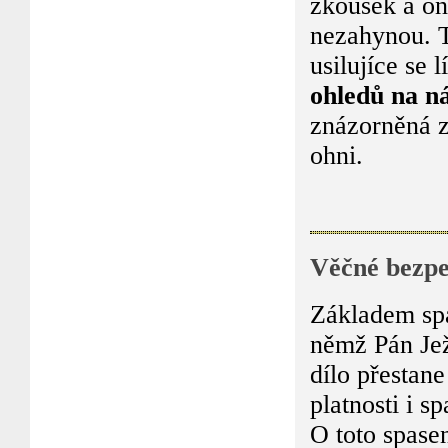
zkoušek a on
nezahynou. T
usilujíce se 
ohledů na n
znázorněná z
ohni.
Věčné bezpe
Základem spas
němž Pán Jež
dílo přestane
platnosti i s
O toto spase