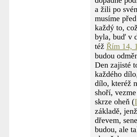
dopadne podl
a žili po své
musíme před 
každý to, což
byla, buď v 
též
Řím 14, 
budou odměně
Den zajisté t
každého dílo,
dílo, kteréž 
shoří, vezme
skrze oheň (
základě, jenž
dřevem, sene
budou, ale ta