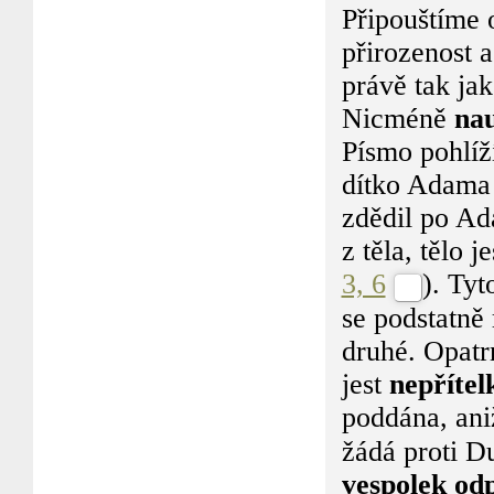
Připouštíme 
přirozenost a
právě tak jak
Nicméně
na
Písmo pohlíží
dítko Adama 
zdědil po Ada
z těla, tělo 
3, 6
). Tyt
se podstatně 
druhé. Opatrn
jest
nepřítel
poddána, ani
žádá proti D
vespolek od