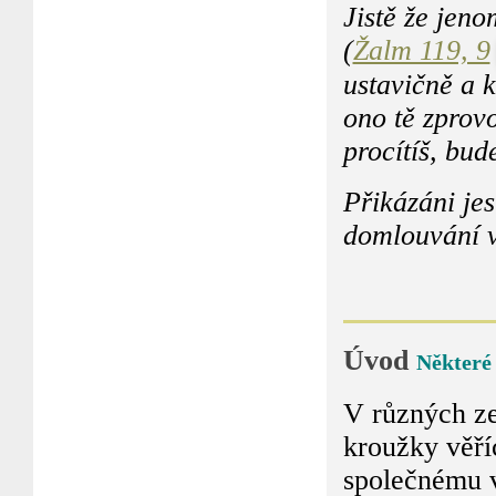
Jistě že jen
(
Žalm 119, 9
ustavičně a k
ono tě zprovo
procítíš, bud
Přikázáni jes
domlouvání v
Úvod
Některé
V různých ze
kroužky věříc
společnému v