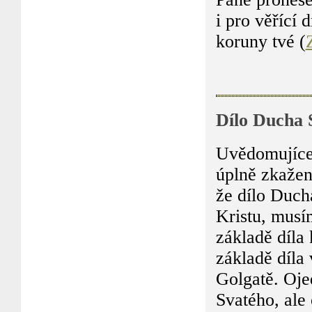
i pro věřící 
koruny tvé (
Dílo Ducha 
Uvědomujíce 
úplně zkažen
že dílo Ducha
Kristu, musí
základě díl
základě díl
Golgatě. Oje
Svatého, ale 