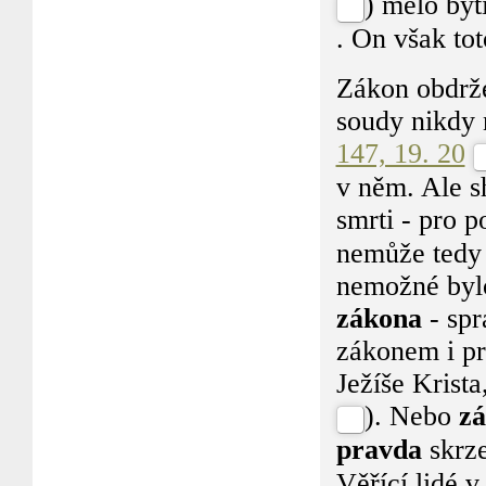
) mělo být
. On však tot
Zákon obdržel
soudy nikdy 
147, 19. 20
v něm. Ale sh
smrti - pro p
nemůže tedy 
nemožné bylo
zákona
- sp
zákonem i pr
Ježíše Krista
). Nebo
z
pravda
skrze
Věřící lidé 