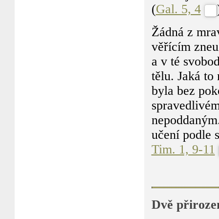
(
Gal. 5, 4
Žádná z mrav
věřícím zne
a v té svobo
tělu. Jaká to
byla bez poko
spravedlivé
nepoddaným. 
učení podle 
Tim. 1, 9-11
Dvě přiroze