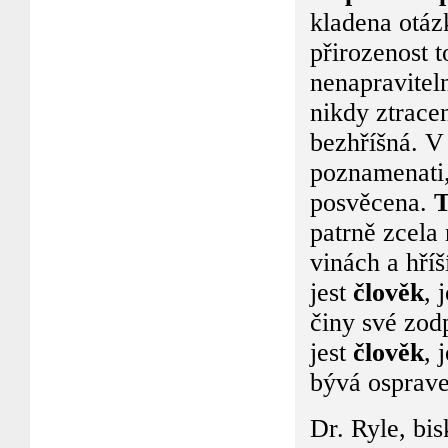
kladena otáz
přirozenost t
nenapravitel
nikdy ztrace
bezhříšná. V
poznamenati, 
posvěcena.
T
patrně zcela
vinách a hříš
jest
člověk
, 
činy své zod
jest
člověk
, 
bývá osprave
Dr. Ryle, bi