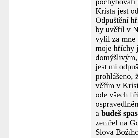
pochybovati 
Krista jest o
Odpuštění h
by uvěřil v 
vylil za mne
moje hříchy 
domýšlivým, 
jest mi odpu
prohlášeno, 
věřím v Kris
ode všech hř
ospravedlněn
a
budeš spa
zemřel na Go
Slova Božího