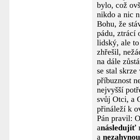
bylo, což ov
nikdo a nic n
Bohu, že stá
pádu, ztrácí
lidský, ale t
zhřešil, nežá
na dále zůst
se stal skrze
příbuznost ne
nejvyšší potř
svůj Otci, a 
přináleží k 
Pán pravil: 
a
následujíť
m
a
nezahynou