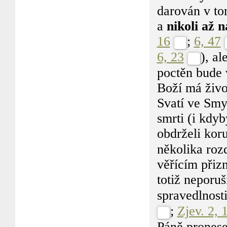
darován v to
a
nikoli až n
16
;
6, 47
6, 23
), al
poctěn bude 
Boží má živo
Svatí ve Smy
smrti (i kdyb
obdrželi koru
několika roz
věřícím přiz
totiž neporuš
spravedlnosti
;
Zjev. 2, 
Páně pronese