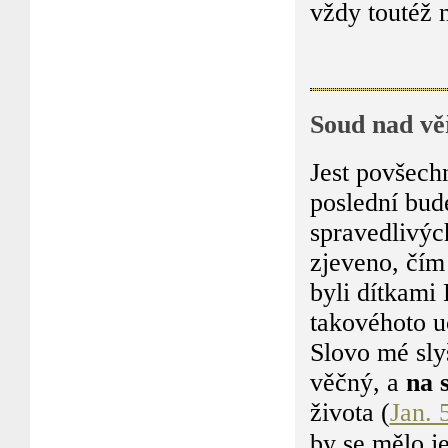
vždy toutéž 
Soud nad vě
Jest povšech
poslední bud
spravedlivýc
zjeveno, čím
byli dítkami
takovéhoto u
Slovo mé sly
věčný, a
na 
života (
Jan. 
by se mělo je