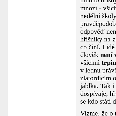
mnoho hříšn
mnozí - všich
nedělní škol
pravděpodobn
odpověď není 
hříšníky na 
co činí. Lidé
člověk
není 
všichni
trpí
v lednu právě
zlatordícím 
jablka. Tak i
dospívaje, hř
se kdo státi
Vizme, že o 