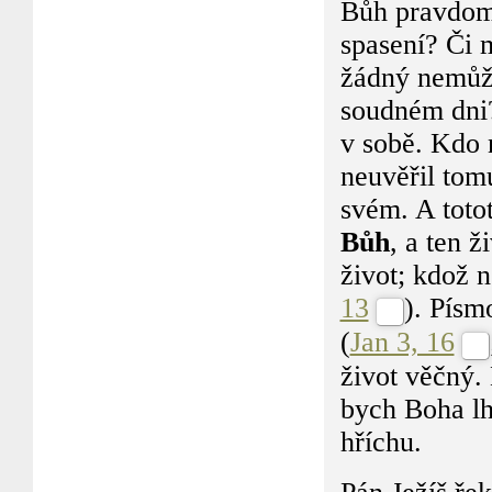
Bůh pravdoml
spasení? Či m
žádný nemůže
soudném dni
v sobě. Kdo 
neuvěřil tom
svém. A totoť
Bůh
, a ten 
život; kdož 
13
). Písm
(
Jan 3, 16
život věčný. 
bych Boha lh
hříchu.