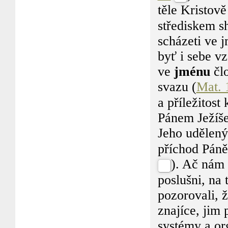
těle Kristově
střediskem s
scházeti ve 
byť i sebe vz
ve
jménu
člo
svazu (
Mat. 
a příležitost
Pánem Ježíš
Jeho udělený
příchod Páně
). Ač nám
poslušni, na 
pozorovali, ž
znajíce, jim 
systémy a or