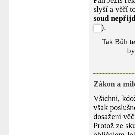
Pán Ježíš ře
slyší a věří 
soud nepřij
).
Tak Bůh te
by
Zákon a mil
Všichni, kdož
však poslušn
dosažení věč
Protož ze sk
obličejem Je