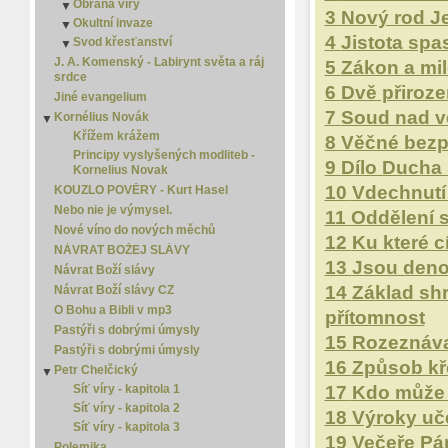
Obrana víry
Jak blízko jsme? 2
▼
3
Nový rod J
Daniel
Smrt
Okultní invaze
Jak blízko jsme? 3
Obrana víry 2
▼
Efezským
Spása je zadarmo
4
Jistota spa
Svod křesťanství
Jak blízko jsme? 4
Obrana víry 3
Okultní invaze 2
▼
▼
Efezským
Zlý sen
Jak blízko jsme? 5
Svod křesťanství 2
Okultní invaze 3
J. A. Komenský - Labirynt světa a ráj
5
Zákon a mi
Ester
srdce
Svod křesťanství 3
6
Dvě přiroze
Ezdráš
Jiné evangelium
Ezechiel
7
Soud nad vě
Kornélius Novák
▼
Filemon
Křížem krážem
8
Věčné bezpe
Filipským
Principy vyslyšených modliteb -
9
Dílo Ducha
Galatským
Kornelius Novak
Izaiáš
10
Vdechnutí 
KOUZLO POVĚRY - Kurt Hasel
Jakub
Nebo nie je výmysel.
11
Oddělení s
Janovo evangelium
Nové víno do nových měchů
12
Ku které c
Jeremiáš
NÁVRAT BOŽEJ SLÁVY
Jonáš
13
Jsou deno
Návrat Boží slávy
Jozue
14
Základ shr
Návrat Boží slávy CZ
Joél
O Bohu a Bibli v mp3
přítomnost
Juda
Pastýři s dobrými úmysly
15
Rozeznávac
Jób
Pastýři s dobrými úmysly
Kazatel
16
Způsob kř
Petr Chelčický
▼
Koloským
Síť víry - kapitola 1
17
Kdo může a
Komentáře k Bibli - Starý zákon
Síť víry - kapitola 2
18
Výroky uče
Lukášovo evangelium
Síť víry - kapitola 3
Malachiáš
19
Večeře Pá
Polemika