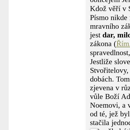
Kdož věří v 
Písmo nikde n
mravního zák
jest
dar, mil
zákona (
Řím.
spravedlnost
Jestliže slo
Stvořitelovy,
dobách. Tomu
zjevena v rů
vůle Boží Ad
Noemovi, a v
od té, jež b
stačila jedno