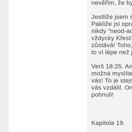
nevěřím, že by
Jestliže jsem s
Pakliže jsi op
nikdy "neod-ad
vždycky Křesť
zůstává! Toho
to ví lépe než
Verš 18:25. An
možná myslíte
vás! To je ste
vás vzdálil. O
pohnuli!
Kapitola 19.