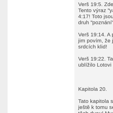
Verš 19:5. Zd
Tento výraz "y
4:17! Toto jso
druh "poznání"
Verš 19:14. A p
jim povím, že 
srdcích klid!
Verš 19:22. Ta
ublížilo Lotovi
Kapitola 20.
Tato kapitola 
ještě k tomu s