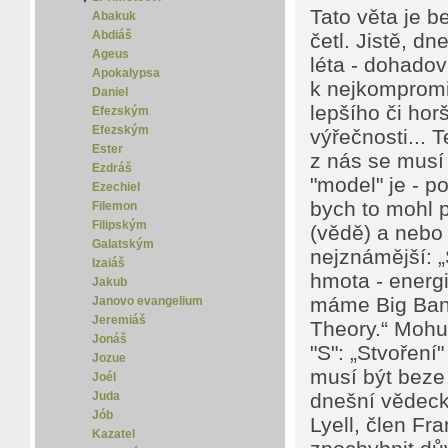
Tato věta je b
Abakuk
2. Timoteovi
Abdiáš
četl. Jistě, d
Ageus
léta - dohadov
Apokalypsa
k nejkompromi
Daniel
lepšího či hor
Efezským
Efezským
výřečnosti... 
Ester
z nás se musí 
Ezdráš
"model" je - p
Ezechiel
bych to mohl p
Filemon
Filipským
(vědě) a nebo
Galatským
nejznámější: „
Izaiáš
hmota - energi
Jakub
máme Big Bang 
Janovo evangelium
Jeremiáš
Theory.“ Mohu 
Jonáš
"S": „Stvoření
Jozue
musí být beze 
Joél
dnešní vědecký
Juda
Jób
Lyell, člen Fr
Kazatel