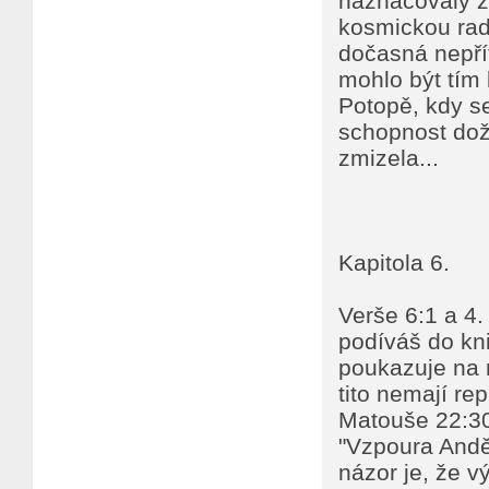
naznačovaly že
kosmickou radi
dočasná nepří
mohlo být tím
Potopě, kdy s
schopnost doží
zmizela...
Kapitola 6.
Verše 6:1 a 4.
podíváš do kni
poukazuje na n
tito nemají re
Matouše 22:30
"Vzpoura Anděl
názor je, že 