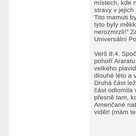
místech, kde n
stravy v jejic
Tito mamuti by
tyto byly měkk
nerozmrzli!" Z
Universální Po
Verš 8:4. Spo
pohoří Araratu
velkého plavid
dlouhé léto a v
Druhá část lež
část odlomila 
přesně tam, kd
Američané nato
vidět! (mám ten