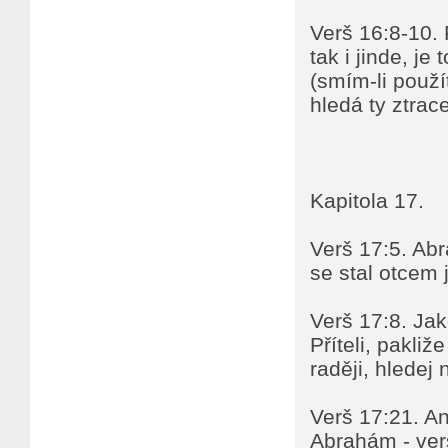
Verš 16:8-10. 
tak i jinde, j
(smím-li použí
hledá ty ztra
Kapitola 17.
Verš 17:5. Abr
se stal otcem 
Verš 17:8. Ja
Příteli, pakli
raději, hledej
Verš 17:21. A
Abrahám - verš