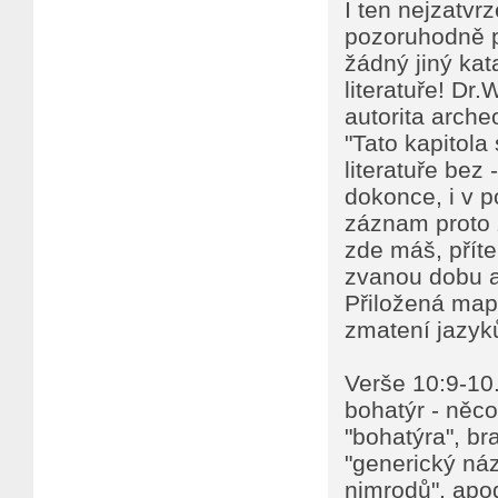
I ten nejzatvrz
pozoruhodně p
žádný jiný kat
literatuře! Dr
autorita arche
"Tato kapitola
literatuře bez 
dokonce, i v p
záznam proto z
zde máš, příte
zvanou dobu an
Přiložená mapk
zmatení jazyk
Verše 10:9-10.
bohatýr - něco
"bohatýra", bra
"generický náz
nimrodů", apod