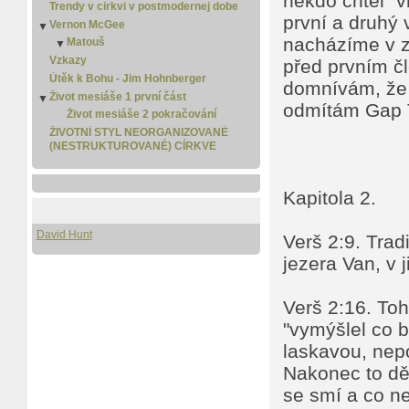
někdo chtěl "v
Trendy v cirkvi v postmodernej dobe
první a druhý 
Vernon McGee
▼
nacházíme v ze
Matouš
▼
Matouš 2
Vzkazy
před prvním č
Útěk k Bohu - Jim Hohnberger
domnívám, že 
Život mesiáše 1 první část
▼
odmítám Gap 
Život mesiáše 2 pokračování
ŽIVOTNÍ STYL NEORGANIZOVANÉ
(NESTRUKTUROVANÉ) CÍRKVE
Kapitola 2.
Pro stažení i čtení
David Hunt
Verš 2:9. Trad
jezera Van, v 
Verš 2:16. Toh
"vymýšlel co b
laskavou, nepo
Nakonec to děl
se smí a co ne