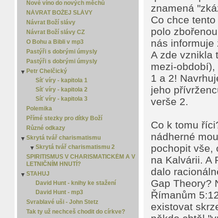
Nové víno do nových měchů
znamená "zkáza
NÁVRAT BOŽEJ SLÁVY
Co chce tento 
Návrat Boží slávy
polo zbořenou 
Návrat Boží slávy CZ
nás informuje 
O Bohu a Bibli v mp3
Pastýři s dobrými úmysly
A zde vznikla 
Pastýři s dobrými úmysly
mezi-období),
Petr Chelčický
▼
1 a 2! Navrhuj
Síť víry - kapitola 1
jeho přívrženc
Síť víry - kapitola 2
Síť víry - kapitola 3
verše 2.
Polemika
Přímé stezky pro dítky Boží
Co k tomu říci
Různé odkazy
nádherné moudr
Skrytá tvář charismatismu
▼
pochopit vše, 
Skrytá tvář charismatismu 2
▼
Skrytá tvář charismatismu 3
SPIRITISMUS V CHARISMATICKÉM A V
▼
na Kalvárii. A
LETNIČNÍM HNUTÍ?
Skrytá tvář charismatismu 4
dalo racionáln
STAHUJ
▼
Gap Theory? N
David Hunt - knihy ke stažení
David Hunt - mp3
Římanům 5:12. 
Svrablavé uši - John Stetz
existovat skrz
Tak ty už nechceš chodit do církve?