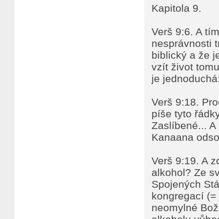
Kapitola 9.
Verš 9:6. A tí
nesprávnosti t
biblický a že 
vzít život tom
je jednoduchá:
Verš 9:18. Pr
píše tyto řádk
Zaslíbené... A
Kanaana odsou
Verš 9:19. A z
alkohol? Ze s
Spojených Stá
kongregací (= 
neomylné Boží 