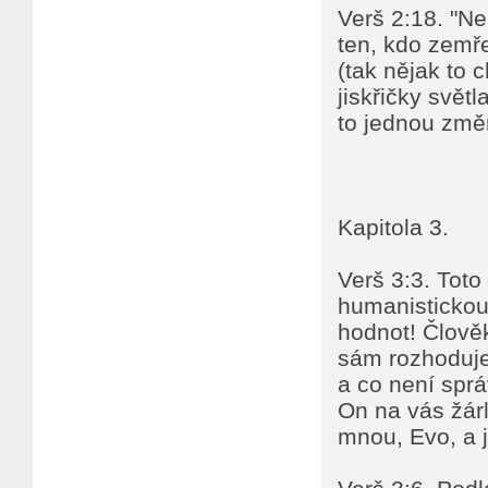
Verš 2:18. "Ne
ten, kdo zemř
(tak nějak to 
jiskřičky světl
to jednou změn
Kapitola 3.
Verš 3:3. Toto
humanistickou 
hodnot! Člově
sám rozhoduje 
a co není sprá
On na vás žárl
mnou, Evo, a j