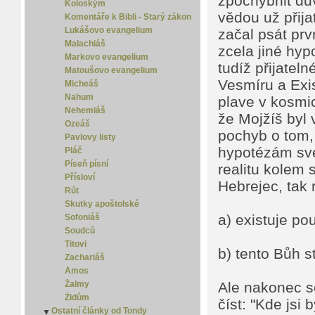
zpochybnit dův
Koloským
vědou už přija
Komentáře k Bibli - Starý zákon
Lukášovo evangelium
začal psát prv
Malachiáš
zcela jiné hyp
Markovo evangelium
tudíž přijatel
Matoušovo evangelium
Vesmíru a Exis
Micheáš
Nahum
plave v kosmic
Nehemiáš
že Mojžíš byl
Ozeáš
pochyb o tom,
Pavlovy listy
hypotézám své
Pláč
Píseň písní
realitu kolem 
Přísloví
Hebrejec, tak 
Rút
Skutky apoštolské
a) existuje p
Sofoniáš
Soudců
Titovi
b) tento Bůh st
Zachariáš
Ámos
Ale nakonec se
Žalmy
Židům
číst: "Kde jsi
Ostatní články od Tondy
▼