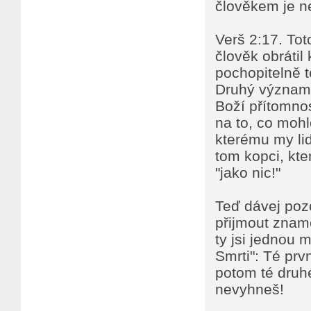
člověkem je ne
Verš 2:17. To
člověk obrátil
pochopitelně t
Druhý význam 
Boží přítomnos
na to, co mohlo
kterému my li
tom kopci, kte
"jako nic!"
Teď dávej pozo
přijmout zname
ty jsi jednou 
Smrti": Té prvn
potom té druhé
nevyhneš!