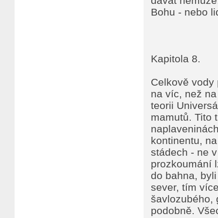
dávat nemůže!
Bohu - nebo l
Kapitola 8.
Celkově vody 
na víc, než na 
teorii Univers
mamutů. Tito t
naplaveninách 
kontinentu, na
stádech - ne v
prozkoumání lz
do bahna, byli
sever, tím víc
šavlozubého, 
podobně. Všec