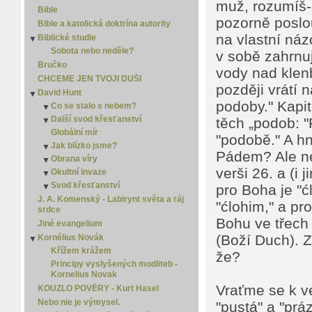
muž, rozumíš-l
Homo curiosus
Bible
pozorně poslo
Islám
Bible a katolická doktrína autority
Jediná cesta
na vlastní náz
Biblické studie
▼
Jidáš Iškariotský
Sobota nebo neděle?
v sobě zahrnuj
Jistota
Bručko
vody nad klenb
Kdo odvalil kámen?
CHCEME JEN TVOJI DUŠI
později vrátí 
Kterou?
David Hunt
▼
Moudrost
podoby." Kapit
Co se stalo s nebem?
▼
New Age
Další svod křesťanství
Co se stalo s nebem? - 2
těch „podob: "
▼
Náboženství versus křesťanství
Globální mír
Co se stalo s nebem? - 3
Další svod křesťanství 2
"podobě." A h
Osamělý spasitel
Jak blízko jsme?
Co se stalo s nebem? - 4
Další svod křesťanství 3
▼
Pádem? Ale ne
Porozumět slovu
Obrana víry
Jak blízko jsme? 2
▼
Smrt
verši 26. a (i 
Okultní invaze
Jak blízko jsme? 3
Obrana víry 2
▼
Spása je zadarmo
Svod křesťanství
Jak blízko jsme? 4
Obrana víry 3
Okultní invaze 2
pro Boha je "ćl
▼
▼
Zlý sen
Jak blízko jsme? 5
Svod křesťanství 2
Okultní invaze 3
J. A. Komenský - Labirynt světa a ráj
"ćlohim," a pr
srdce
Svod křesťanství 3
Bohu ve třech 
Jiné evangelium
(Boží Duch). 
Kornélius Novák
▼
Křížem krážem
že?
Principy vyslyšených modliteb -
Kornelius Novak
Vraťme se k v
KOUZLO POVĚRY - Kurt Hasel
Nebo nie je výmysel.
"pustá" a "prá