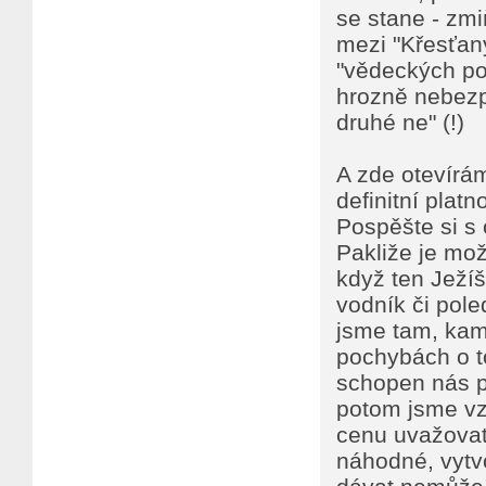
se stane - zmi
mezi "Křesťany
"vědeckých poz
hrozně nebezpe
druhé ne" (!)
A zde otevírá
definitní platn
Pospěšte si s 
Pakliže je mož
když ten Ježíš
vodník či pol
jsme tam, kam 
pochybách o to
schopen nás pr
potom jsme vz
cenu uvažovat,
náhodné, vytv