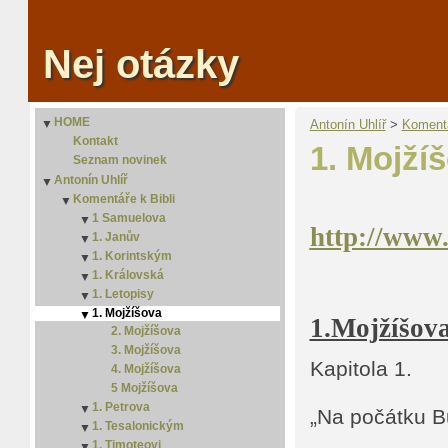
Nej otázky
HOME
▼
Antonín Uhlíř
‎ > ‎
Komentá
Kontakt
1. Mojží
Seznam novinek
Antonín Uhlíř
▼
Komentáře k Bibli
▼
1 Samuelova
▼
http://www.
1. Janův
2. Samuelova
▼
1. Korintským
2. Janův
▼
1. Královská
3. Janův
2. Korintským
▼
1. Letopisy
2. Královská
▼
1. Mojžíšova
2. Letopisy
▼
1.Mojžíšova
2. Mojžíšova
3. Mojžíšova
Kapitola 1.
4. Mojžíšova
5 Mojžíšova
1. Petrova
▼
„Na počátku B
1. Tesalonickým
2. Petrova
▼
1. Timoteovi
2. Tesalonickým
▼