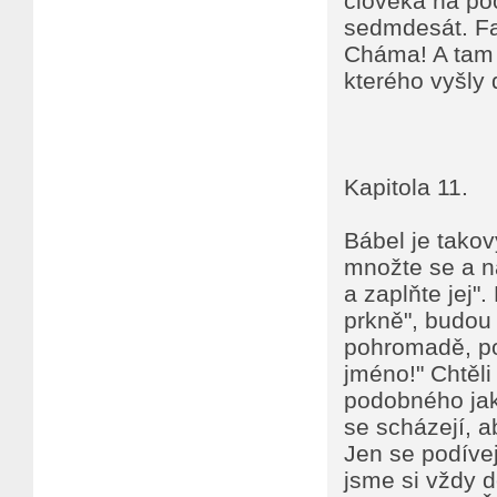
člověka na po
sedmdesát. Fa
Cháma! A tam z
kterého vyšly d
Kapitola 11.
Bábel je takov
množte se a na
a zaplňte jej"
prkně", budou 
pohromadě, po
jméno!" Chtěli 
podobného ja
se scházejí, ab
Jen se podívej
jsme si vždy do