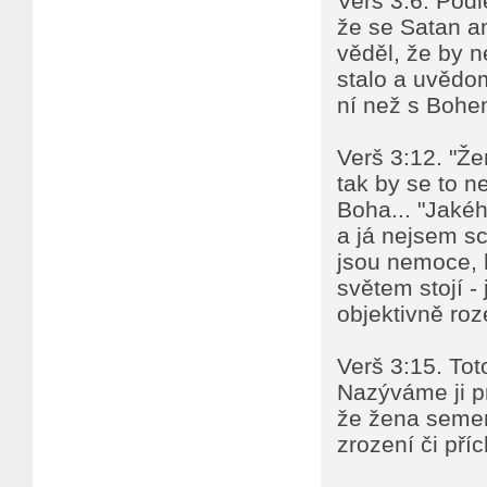
Verš 3:6. Podl
že se Satan a
věděl, že by n
stalo a uvědom
ní než s Bohe
Verš 3:12. "Žen
tak by se to n
Boha... "Jakého
a já nejsem sc
jsou nemoce, h
světem stojí -
objektivně roz
Verš 3:15. Tot
Nazýváme ji pr
že žena semen
zrození či př