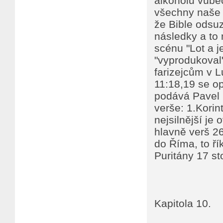
alkoholu vůbec
všechny naše 
že Bible odsuz
následky a to
scénu "Lot a j
"vyprodukoval"
farizejcům v L
11:18,19 se o
podává Pavel 
verše: 1.Korin
nejsilnější j
hlavně verš 26
do Říma, to řík
Puritány 17 sto
Kapitola 10.