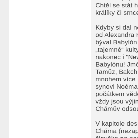
Chtěl se stát 
králíky či srnc
Kdyby si dal n
od Alexandra 
býval Babylón,
„tajemné“ kult
nakonec i "Ne
Babylónu! Jmé
Tamůz, Bakchus
mnohem více (p
synovi Noéma 
počátkem věděl
vždy jsou výji
Chámův odsouz
V kapitole des
Cháma (nezapo