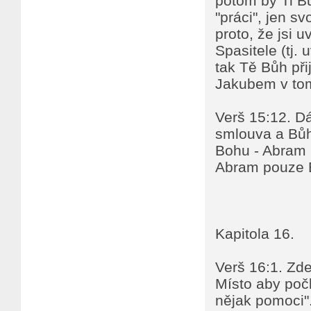
potom by Ti Bů
"práci", jen s
proto, že jsi 
Spasitele (tj. 
tak Tě Bůh při
Jakubem v tom
Verš 15:12. Dá
smlouva a Bůh 
Bohu - Abram n
Abram pouze 
Kapitola 16.
Verš 16:1. Zde
Místo aby počka
nějak pomoci"