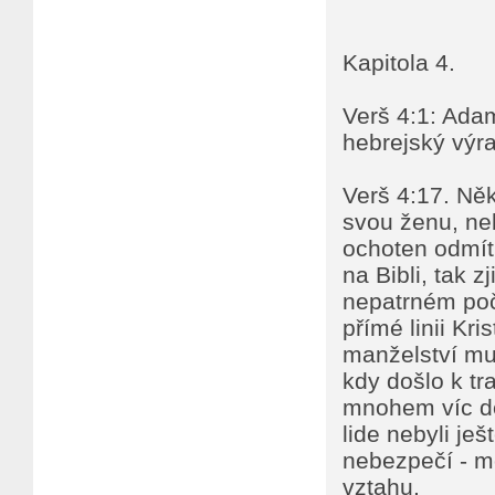
Kapitola 4.
Verš 4:1: Ada
hebrejský výr
Verš 4:17. Něk
svou ženu, neb
ochoten odmít
na Bibli, tak z
nepatrném poč
přímé linii Kri
manželství mu
kdy došlo k tr
mnohem víc dět
lide nebyli je
nebezpečí - mo
vztahu.