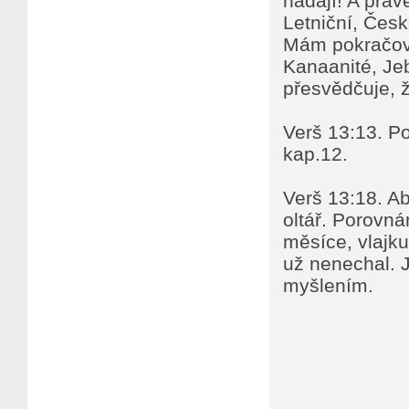
hádají! A práv
Letniční, Česko
Mám pokračova
Kanaanité, Jeb
přesvědčuje, ž
Verš 13:13. P
kap.12.
Verš 13:18. Ab
oltář. Porovná
měsíce, vlajku 
už nenechal. J
myšlením.