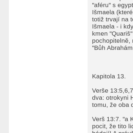
"aféru" s egyp
Išmaela (kter
totiž trvají na
Išmaela - i k
kmen "Quariš" 
pochopitelně, 
"Bůh Abraháma
Kapitola 13.
Verše 13:5,6,7
dva: otrokyni 
tomu, že oba d
Verš 13:7. "a 
pocit, že tito 