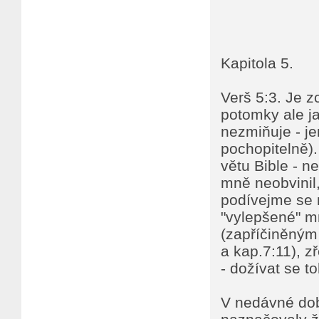
Kapitola 5.
Verš 5:3. Je zc
potomky ale ja
nezmiňuje - je
pochopitelně).
větu Bible - n
mně neobvinil,
podívejme se n
"vylepšené" m
(zapříčiněným 
a kap.7:11), z
- dožívat se t
V nedávné dob