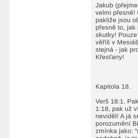
Jakub (přejme
velmi přesně! 
pakliže jsou o
přesně to, jak
skutky! Pouze 
věříš v Mesiáše
stejná - jak p
Křesťany!
Kapitola 18.
Verš 18:1. Pa
1:18, pak už v
neviděl! A já 
porozumění Bi
zmínka jako: "