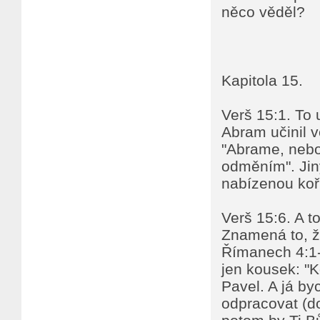
něco věděl?
Kapitola 15.
Verš 15:1. To 
Abram učinil v
"Abrame, neboj 
odměním". Jiným
nabízenou koři
Verš 15:6. A to
Znamená to, že
Římanech 4:1-5
jen kousek: "K
Pavel. A já by
odpracovat (do