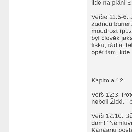
lidé na pláni 
Verše 11:5-6. 
žádnou bariér
moudrost (pozn
byl člověk jak
tisku, rádia, t
opět tam, kde 
Kapitola 12.
Verš 12:3. Po
neboli Židé. T
Verš 12:10. Bů
dám!" Nemluvil
Kanaanu postar