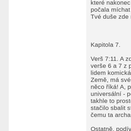
které nakonec 
počala míchat 
Tvé duše zde 
Kapitola 7.
Verš 7:11. A z
verše 6 a 7 z 
lidem komická,
Země, má své v
něco říká! A, 
universální - p
takhle to pros
stačilo sbalit
čemu ta arch
Ostatně, podív