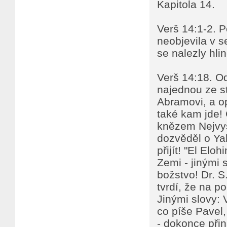
Kapitola 14.
Verš 14:1-2. P
neobjevila v se
se nalezly hli
Verš 14:18. O
najednou ze s
Abramovi, a op
také kam jde! 
knězem Nejvyš
dozvěděl o Y
přijít! "El Elo
Zemi - jinými 
božstvo! Dr. 
tvrdí, že na p
Jinými slovy: 
co píše Pavel
- dokonce přin