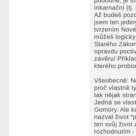
podobně, je to
inkarnační (tj
Až budeš pozdě
jsem ten jedin
tvrzením Novéh
můžeš logicky
Starého Zákona
opravdu poctiv
závěru! Příkla
kterého probod
Všeobecně: Ne
proč vlastně ty
tak nějak stra
Jedná se vlas
Gomory. Ale k
nazval život "
ten svůj život
rozhodnutím -