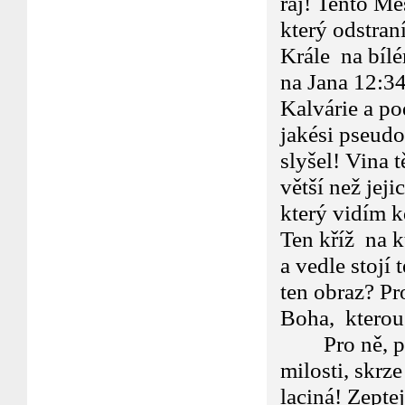
ráj! Tento Me
který odstraní
Krále na bílé
na Jana 12:34
Kalvárie a po
jakési pseudo
slyšel! Vina 
větší než jej
který vidím 
Ten kříž na k
a vedle stojí
ten obraz? Pr
Boha, kterou 
Pro ně, právě
milosti, skrze
laciná! Zepte