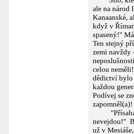
ale na národ 
Kanaanské, ale
když v Římane
spasený!" Má 
Ten stejný př
zemi navždy -
neposlušnosti
celou neměli!
dědictví bylo
každou gener
Podívej se zn
zapomněl(a)!
"Přísahal j
nevejdou!" B
už v Mesiáše,