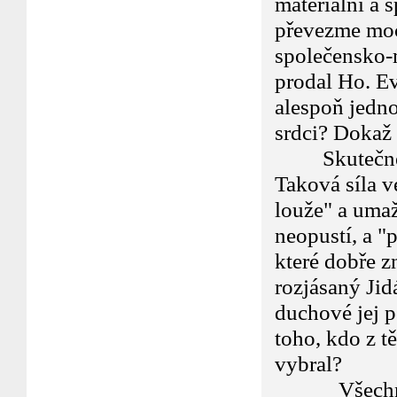
materiální a 
převezme moc
společensko-
prodal Ho. Ev
alespoň jedno
srdci? Dokaž 
Skutečného 
Taková síla v
louže" a uma
neopustí, a "
které dobře z
rozjásaný Jidá
duchové jej p
toho, kdo z t
vybral?
Všechny ty 