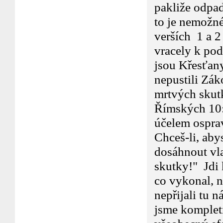
pakliže odpa
to je nemožné
verších 1 a 2 
vracely k pod
jsou Křesťany 
nepustili Zák
mrtvých skutk
Římských 10:4
účelem osprav
Chceš-li, aby
dosáhnout vla
skutky!" Jdi 
co vykonal, n
nepřijali tu
jsme kompletn