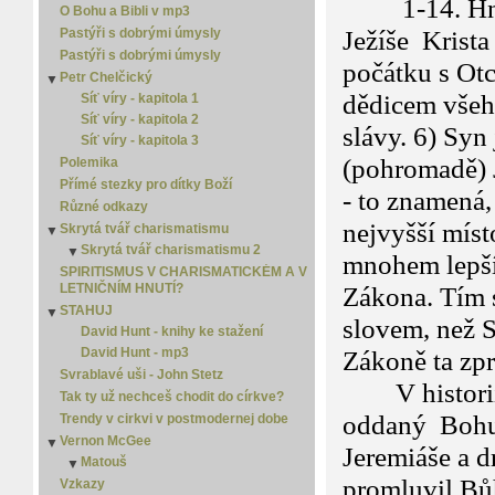
1-14. Hned 
O Bohu a Bibli v mp3
Pastýři s dobrými úmysly
Ježíše Krista
Pastýři s dobrými úmysly
počátku s Otc
Petr Chelčický
▼
dědicem všeho
Síť víry - kapitola 1
Síť víry - kapitola 2
slávy. 6) Syn
Síť víry - kapitola 3
(pohromadě) J
Polemika
Přímé stezky pro dítky Boží
- to znamená,
Různé odkazy
nejvyšší místo
Skrytá tvář charismatismu
▼
Skrytá tvář charismatismu 2
▼
mnohem lepší,
Skrytá tvář charismatismu 3
SPIRITISMUS V CHARISMATICKÉM A V
▼
LETNIČNÍM HNUTÍ?
Zákona. Tím 
Skrytá tvář charismatismu 4
STAHUJ
▼
slovem, než S
David Hunt - knihy ke stažení
David Hunt - mp3
Zákoně ta zpr
Svrablavé uši - John Stetz
V historii l
Tak ty už nechceš chodit do církve?
oddaný Bohu, 
Trendy v cirkvi v postmodernej dobe
Vernon McGee
▼
Jeremiáše a d
Matouš
▼
promluvil Bůh
Matouš 2
Vzkazy