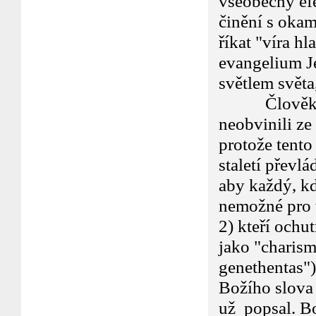
všeobecný efe
činění s okam
říkat "víra h
evangelium Je
světlem světa
Člověk může
neobvinili ze
protože tento
staletí převl
aby každý, kd
nemožné pro t
2) kteří ochu
jako "charism
genethentas")
Božího slova 
už popsal. Bo