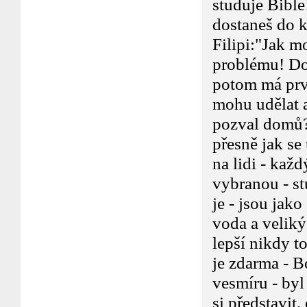
studuje Bible
dostaneš do k
Filipi:"Jak m
problému! Dos
potom má prv
mohu udělat a
pozval domů? 
přesně jak se
na lidi - kaž
vybranou - stu
je - jsou jako
voda a velik
lepší nikdy t
je zdarma - Bo
vesmíru - by
si představit