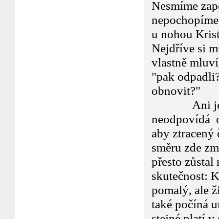
Nesmíme zapo
nepochopíme 
u nohou Krist
Nejdříve si m
vlastně mluví
"pak odpadli?
obnovit?"
Ani jeden z
neodpovídá o
aby ztracený 
směru zde zmí
přesto zůstal
skutečnost: K
pomalý, ale ž
také počíná u
stejné platí v