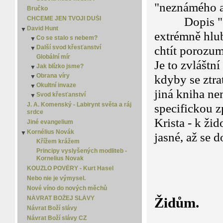
"neznámého a
Jistota
Bručko
Kdo odvalil kámen?
CHCEME JEN TVOJI DUŠI
Dopis "Židů
Kterou?
David Hunt
▼
extrémně hlub
Moudrost
Co se stalo s nebem?
▼
New Age
Další svod křesťanství
Co se stalo s nebem? - 2
chtít porozum
▼
Náboženství versus křesťanství
Globální mír
Co se stalo s nebem? - 3
Další svod křesťanství 2
Je to zvláštn
Osamělý spasitel
Jak blízko jsme?
Co se stalo s nebem? - 4
Další svod křesťanství 3
▼
Porozumět slovu
Obrana víry
Jak blízko jsme? 2
kdyby se ztra
▼
Smrt
Okultní invaze
Jak blízko jsme? 3
Obrana víry 2
▼
jiná kniha ne
Spása je zadarmo
Svod křesťanství
Jak blízko jsme? 4
Obrana víry 3
Okultní invaze 2
▼
▼
Zlý sen
Jak blízko jsme? 5
Svod křesťanství 2
Okultní invaze 3
J. A. Komenský - Labirynt světa a ráj
specifickou z
srdce
Svod křesťanství 3
Krista - k ž
Jiné evangelium
Kornélius Novák
▼
jasné, až se d
Křížem krážem
Principy vyslyšených modliteb -
Kornelius Novak
K
KOUZLO POVĚRY - Kurt Hasel
Nebo nie je výmysel.
Nové víno do nových měchů
Židům.
NÁVRAT BOŽEJ SLÁVY
Návrat Boží slávy
Návrat Boží slávy CZ