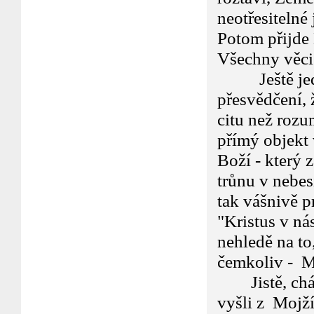
neotřesitelné
Potom přijde
Všechny věci
Ještě jeden
přesvědčení, 
citu než rozu
přímý objekt v
Boží - který 
trůnu v nebes
tak vášnivě pr
"Kristus v ná
nehledě na to
čemkoliv - Mo
Jistě, chápu
vyšli z Mojží