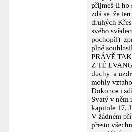
přijmeš-li ho
zdá se že ten 
druhých Křes
svého svědect
pochopil) zpr
plně souhlasi
PRÁVĚ TAK,
Z TÉ EVANG
duchy a uzdra
mohly vztahov
Dokonce i sd
Svatý v něm n
kapitole 17, J
V žádném pří
přesto všechn