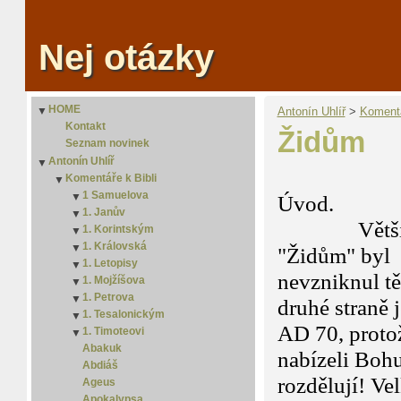
Nej otázky
HOME
▼
Antonín Uhlíř
‎ > ‎
Komentá
Kontakt
Židům
Seznam novinek
Antonín Uhlíř
▼
Komentáře k Bibli
▼
1 Samuelova
▼
Úvod.
1. Janův
2. Samuelova
▼
Většina zna
1. Korintským
2. Janův
▼
1. Královská
3. Janův
2. Korintským
▼
"Židům" byl 
1. Letopisy
2. Královská
▼
nevzniknul tě
1. Mojžíšova
2. Letopisy
▼
1. Petrova
2. Mojžíšova
▼
druhé straně 
1. Tesalonickým
3. Mojžíšova
2. Petrova
▼
AD 70, protož
1. Timoteovi
4. Mojžíšova
2. Tesalonickým
▼
Abakuk
5 Mojžíšova
2. Timoteovi
nabízeli Bohu
Abdiáš
rozdělují! Ve
Ageus
Apokalypsa