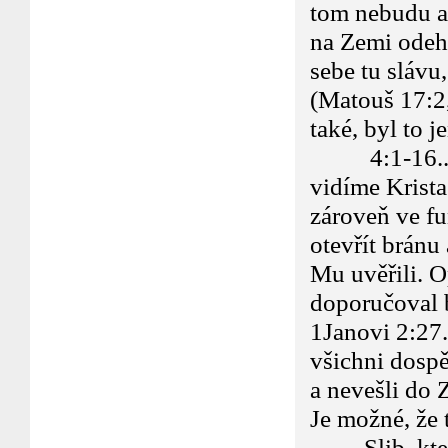
tom nebudu an
na Zemi odehr
sebe tu slávu
(Matouš 17:2,
také, byl to 
4:1-16.. V t
vidíme Krista
zároveň ve fu
otevřít bránu
Mu uvěřili. O
doporučoval 
1Janovi 2:27.
všichni dospěl
a nevešli do 
Je možné, že 
Slib, který 