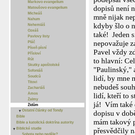
Markovo evangelium
dopisů není 
Matoušovo evangelium
Micheáš
mně nijak nep
Nahum
kdyby šlo o n
Nehemiáš
Ozeáš
také! Jeden s
Pavlovy listy
nepovažuje za
Pláč
Píseň písní
Pavel vždy zd
Přísloví
to hlavní: Ce
Rút
Skutky apoštolské
"Paulinský," 
Sofoniáš
Soudců
lidí, by mne 
Titovi
nebudeš souhl
Zachariáš
Ámos
lidí, kteří t
Žalmy
já! Vím také 
Židům
Ostatní články od Tondy
▼
dopisu v dob
Homo curiosus
Bible
mám takový po
Islám
Bible a katolická doktrína autority
Jediná cesta
Biblické studie
přesvědčily 
▼
Jidáš Iškariotský
Sobota nebo neděle?