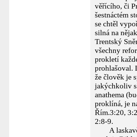
věřícího, či P
šestnáctém st
se chtěl vypoř
silná na nějak
Trentský Sně
všechny refor
prokletí kaž
prohlašoval. 
že člověk je 
jakýchkoliv s
anathema (buď
proklíná, je n
Řím.3:20, 3:2
2:8-9.
A laskavě ne