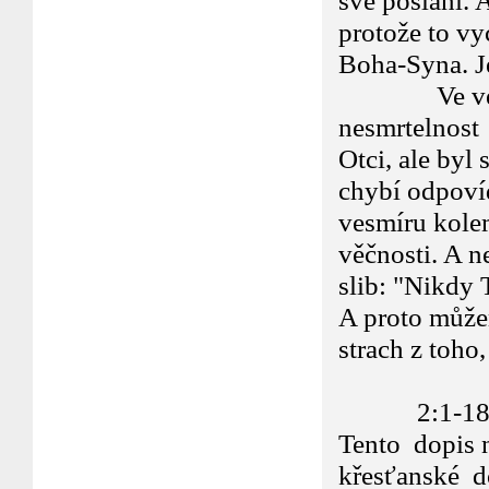
své poslání. 
protože to vy
Boha-Syna. Je
Ve verších 
nesmrtelnost 
Otci, ale byl 
chybí odpovíd
vesmíru kolem
věčnosti. A 
slib: "Nikdy
A proto může
strach z toho
2:1-18.... K
Tento dopis 
křesťanské do