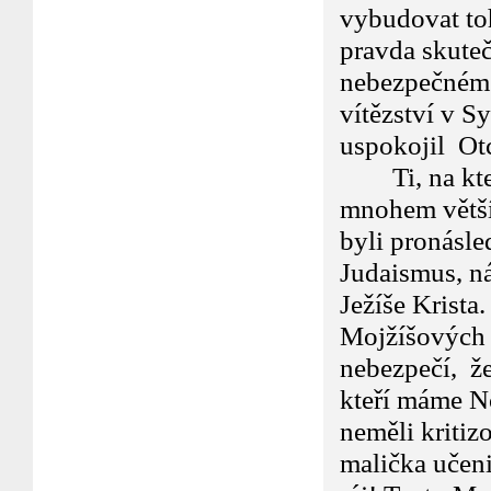
vybudovat toh
pravda skute
nebezpečném 
vítězství v Sy
uspokojil Ot
Ti, na které
mnohem větším
byli pronásle
Judaismus, ná
Ježíše Krista.
Mojžíšových r
nebezpečí, že
kteří máme N
neměli kritiz
malička učeni