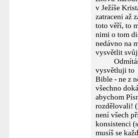
v Ježíše Kris
zatraceni až z
toto věří, to 
nimi o tom di
nedávno na mn
vysvětlit svů
Odmítám jak
vysvětluji to
Bible - ne z 
všechno doká
abychom Písm
rozdělovali! 
není všech p
konsistenci (s
musíš se každ