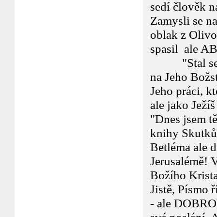
sedí člověk n
Zamysli se nad
oblak z Olivo
spasil ale 
"Stal se o t
na Jeho Božstv
Jeho práci, k
ale jako Ježí
"Dnes jsem tě
knihy Skutků,
Betléma ale 
Jerusalémě! V
Božího Krist
Jistě, Písmo 
- ale DOBRO