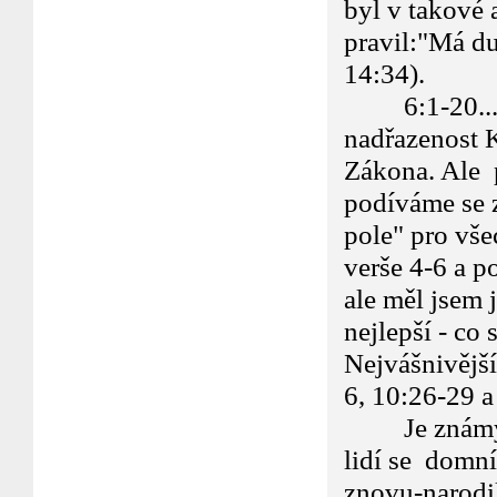
byl v takové 
pravil:"Má du
14:34).
6:1-20... Jis
nadřazenost 
Zákona. Ale p
podíváme se z
pole" pro vše
verše 4-6 a p
ale měl jsem 
nejlepší - co 
Nejvášnivější
6, 10:26-29 a
Je známým f
lidí se domní
znovu-narodil