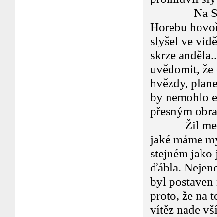
Na Sinaji m
Horebu hovoř
slyšel ve vid
skrze anděla.
uvědomit, že 
hvězdy, planet
by nemohlo e
přesným obraz
Žil mezi nám
jaké máme my 
stejném jako j
ďábla. Nejeno
byl postaven 
proto, že na 
vítěz nade vš