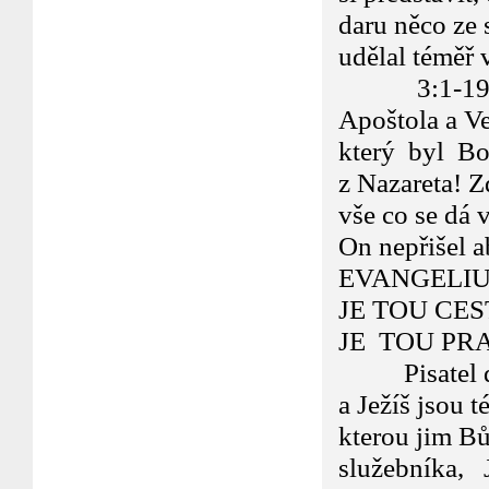
daru něco ze s
udělal téměř 
3:1-19... V
Apoštola a Ve
který byl Bož
z Nazareta! Z
vše co se dá v
On nepřišel 
EVANGELIUM!
JE TOU CEST
JE TOU PR
Pisatel dopi
a Ježíš jsou 
kterou jim Bů
služebníka, 