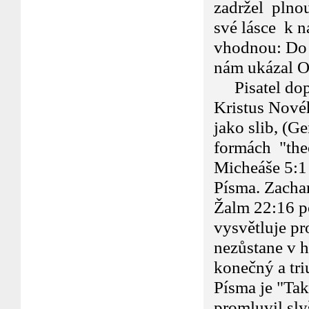
zadržel plnou
své lásce k 
vhodnou: Do 
nám ukázal O
Pisatel dopis
Kristus Nové
jako slib, (G
formách "theo
Micheáše 5:1
Písma. Zachar
Žalm 22:16 po
vysvětluje pr
nezůstane v 
konečný a tri
Písma je "Tak
promluvil sl