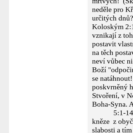
mrtvých! (Sku
neděle pro Kř
určitých dnů
Koloským 2:1
vznikají z toh
postavit vlas
na těch postav
neví vůbec ni
Boží "odpoči
se natáhnout!
poskvrněný h
Stvoření, v N
Boha-Syna. Ale
5:1-14... B
kněze z obyče
slabosti a tím