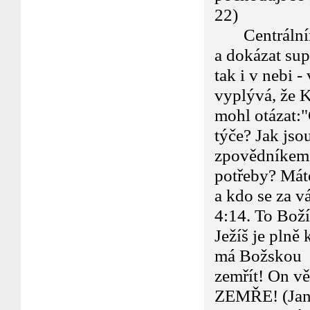
22)
Centrálním n
a dokázat sup
tak i v nebi 
vyplývá, že K
mohl otázat:"
týče? Jak jso
zpovědníkem, 
potřeby? Máte
a kdo se za 
4:14. To Boží
Ježíš je plně
má Božskou po
zemřít! On v
ZEMŘE! (Jan 3