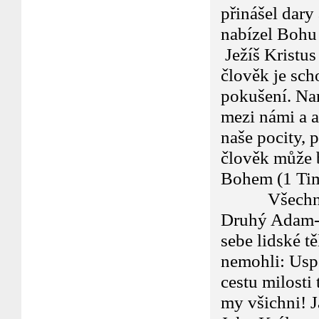
přinášel dary 
nabízel Bohu
Ježíš Kristus
člověk je scho
pokušení. Naro
mezi námi a a
naše pocity, 
člověk může b
Bohem (1 Tim
Všechno to, 
Druhý Adam-Kr
sebe lidské tě
nemohli: Uspo
cestu milosti 
my všichni! J