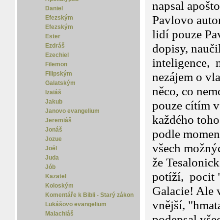
napsal apošto
Daniel
Pavlovo autor
Efezským
Efezským
lidí pouze Pa
Ester
dopisy, nauči
Ezdráš
Ezechiel
inteligence, 
Filemon
Filipským
nezájem o vla
Galatským
něco, co nem
Izaiáš
Jakub
pouze cítím v
Janovo evangelium
každého toho 
Jeremiáš
Jonáš
podle moment
Jozue
všech možnýc
Joél
Juda
že Tesalonick
Jób
potíží, pocit
Kazatel
Koloským
Galacie! Ale 
Komentáře k Bibli - Starý zákon
vnější, "hmat
Lukášovo evangelium
Malachiáš
podepsal všec