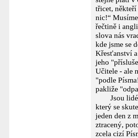
třicet, někteř
nic!“ Musíme 
řečtině i angl
slova nás vra
kde jsme se do
Křesťanství a 
jeho "přísluše
Učitele - ale 
"podle Písma!
pakliže "odpa
Jsou lidé kte
který se skut
jeden den z m
ztracený, pot
zcela cizí Pís