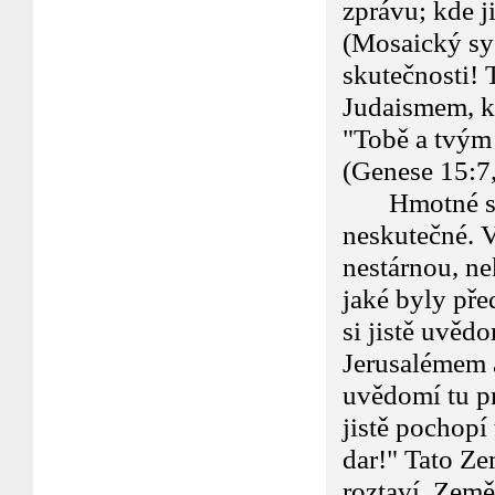
zprávu; kde j
(Mosaický sys
skutečnosti! 
Judaismem, kt
"Tobě a tvým
(Genese 15:7,
Hmotné skut
neskutečné. V
nestárnou, nek
jaké byly pře
si jistě uvěd
Jerusalémem 
uvědomí tu pr
jistě pochopí
dar!" Tato Ze
roztaví, Země 