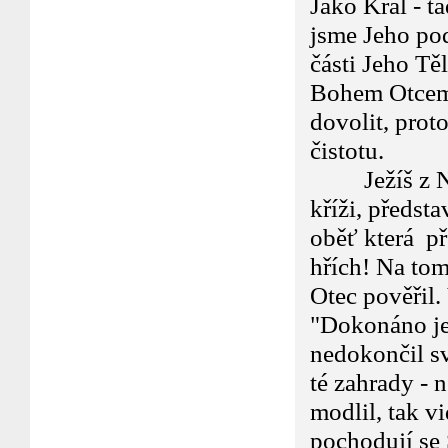
Jako Král - t
jsme Jeho pod
části Jeho Tě
Bohem Otcem,
dovolit, prot
čistotu.
Ježíš z Naza
kříži, předst
oběť která př
hřích! Na to
Otec pověřil
"Dokonáno je
nedokončil sv
té zahrady - 
modlil, tak v
pochodují se