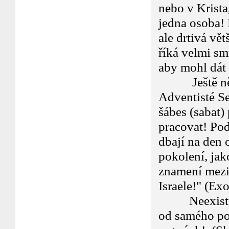
nebo v Krista,
jedna osoba! 
ale drtivá vět
říká velmi sm
aby mohl dát
Ještě něco 
Adventisté Se
šábes (sabat) 
pracovat! Pod
dbají na den 
pokolení, ja
znamení mezi
Israele!" (Ex
Neexistuje 
od samého poč