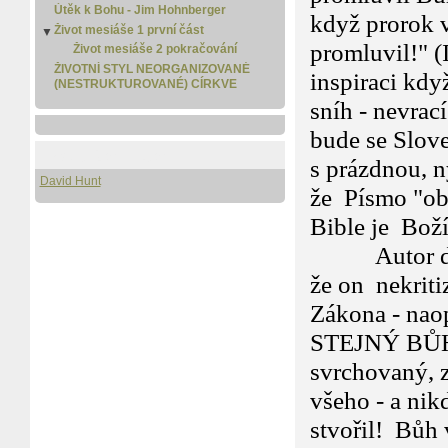
Útěk k Bohu - Jim Hohnberger
když prorok v
Život mesiáše 1 první část
▼
promluvil!" (
Život mesiáše 2 pokračování
ŽIVOTNÍ STYL NEORGANIZOVANÉ
inspiraci kdy
(NESTRUKTUROVANÉ) CÍRKVE
sníh - nevrac
bude se Slove
Pro stažení i čtení
s prázdnou, n
David Hunt
že Písmo "obs
Bible je Boží
Autor dopis
že on nekriti
Zákona - na
STEJNÝ BŮH, 
svrchovaný, 
všeho - a nik
stvořil! Bůh 