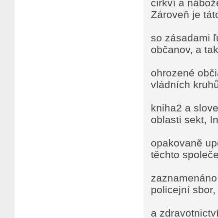
cirkví a nábož
Zároveň je tát
so zásadami ľu
občanov, a tak
ohrozené občia
vládních kruh
kniha2 a slov
oblasti sekt, I
opakovaně upo
těchto společe
zaznamenáno i
policejní sbor,
a zdravotnictv