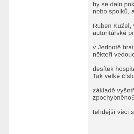
by se dalo po
nebo spolků, a
Ruben Kužel, v
autoritářské p
v Jednotě bra
někteří vedouc
desítek hospit
Tak velké čís
základě vyšet
zpochybněno9
tehdejší věci 