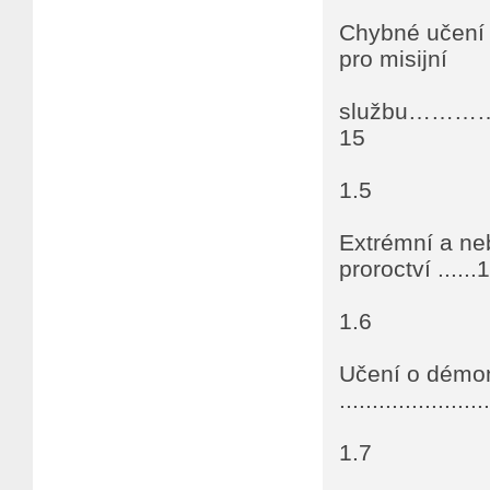
Chybné učení 
pro misijní
službu…
15
1.5
Extrémní a ne
proroctví ......
1.6
Učení o démon
.....................
1.7