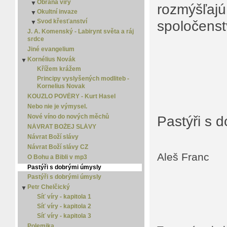
Obrana víry
Jak blízko jsme? 2
▼
rozmýšľajú
Daniel
Smrt
Okultní invaze
Jak blízko jsme? 3
Obrana víry 2
▼
Efezským
Spása je zadarmo
Svod křesťanství
Jak blízko jsme? 4
Obrana víry 3
Okultní invaze 2
spoločenst
▼
▼
Efezským
Zlý sen
Jak blízko jsme? 5
Svod křesťanství 2
Okultní invaze 3
J. A. Komenský - Labirynt světa a ráj
Ester
srdce
Svod křesťanství 3
Ezdráš
Jiné evangelium
Ezechiel
Kornélius Novák
▼
Filemon
Křížem krážem
Filipským
Principy vyslyšených modliteb -
Galatským
Kornelius Novak
Izaiáš
KOUZLO POVĚRY - Kurt Hasel
Jakub
Nebo nie je výmysel.
Janovo evangelium
Nové víno do nových měchů
Pastýři s 
Jeremiáš
NÁVRAT BOŽEJ SLÁVY
Jonáš
Návrat Boží slávy
Jozue
Návrat Boží slávy CZ
Joél
Aleš Franc
O Bohu a Bibli v mp3
Juda
Pastýři s dobrými úmysly
Jób
Pastýři s dobrými úmysly
Kazatel
Petr Chelčický
▼
Koloským
Síť víry - kapitola 1
Komentáře k Bibli - Starý zákon
Síť víry - kapitola 2
Lukášovo evangelium
Síť víry - kapitola 3
Malachiáš
Polemika