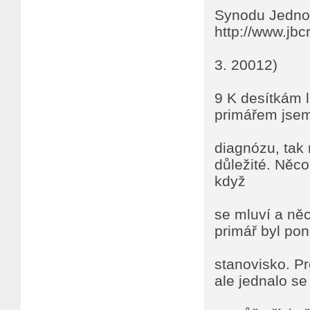
Synodu Jednot
http://www.jbc
3. 20012)
9 K desítkám l
primářem jsem 
diagnózu, tak 
důležité. Něco 
když
se mluví a něc
primář byl pon
stanovisko. Pr
ale jednalo se