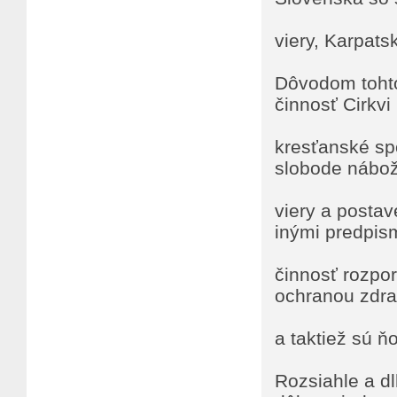
viery, Karpats
Dôvodom tohto
činnosť Cirkvi
kresťanské sp
slobode nábo
viery a postav
inými predpism
činnosť rozpor
ochranou zdra
a taktiež sú 
Rozsiahle a d