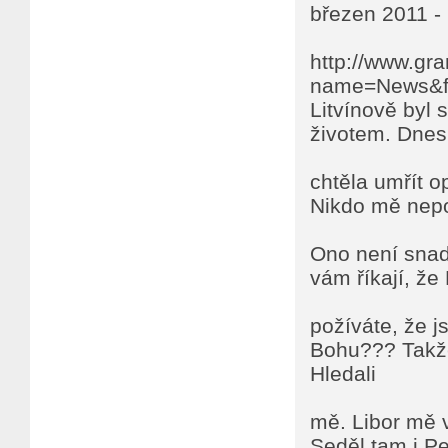
březen 2011 -
http://www.gr
name=News&fil
Litvínově byl 
životem. Dnes
chtěla umřít o
Nikdo mě nepos
Ono není snadn
vám říkají, že
požíváte, že js
Bohu??? Takže
Hledali
mě. Libor mě v
Seděl tam i Pet