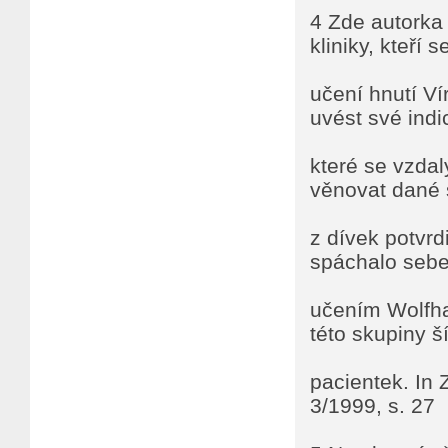
4 Zde autorka
kliniky, kteří 
učení hnutí Ví
uvést své indic
které se vzda
věnovat dané 
z dívek potvrd
spáchalo sebe
učením Wolfha
této skupiny š
pacientek. In 
3/1999, s. 27