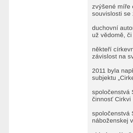
zvýšené míře 
souvislosti s
duchovní autor
už vědomě, či 
někteří církev
závislost na s
2011 byla např
subjektu „Cir
spoločenstvá 
činnosť Cirkvi
spoločenstvá 
náboženskej v