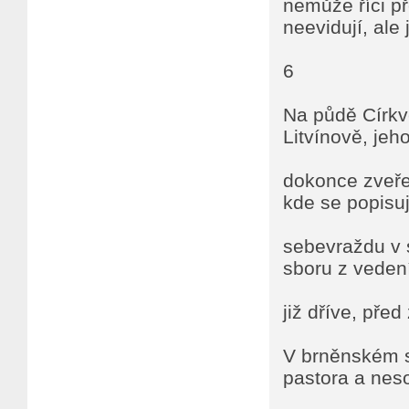
nemůže říci př
neevidují, ale j
6
Na půdě Církve
Litvínově, jeh
dokonce zveřej
kde se popisuj
sebevraždu v s
sboru z vedení
již dříve, pře
V brněnském sb
pastora a nes