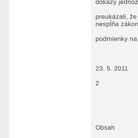
dôkazy jedno
preukázali, ž
nespĺňa záko
podmienky na j
23. 5. 2011
2
Obsah