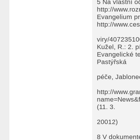
5 Na vlastní o
http://www.roz
Evangelium pro
http://www.ce
viry/40723510
Kužel, R.: 2.
Evangelické te
Pastýřská
péče, Jablone
http://www.gr
name=News&fi
(11. 3.
20012)
8 V dokumentec