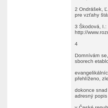
2 Ondrášek, Ľ
pre vzťahy štá
3 Škodová, I.
http://www.ro
4
Domnívám se, 
sborech etabl
evangelikálníc
přehlíženo, z
dokonce snad 
adresný popis
v České republ