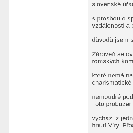
slovenské úřad
s prosbou o s
vzdálenosti a
důvodů jsem s
Zároveň se ov
romských kom
které nemá na
charismatické 
nemoudré podni
Toto probuzen
vychází z jedn
hnutí Víry. Pře