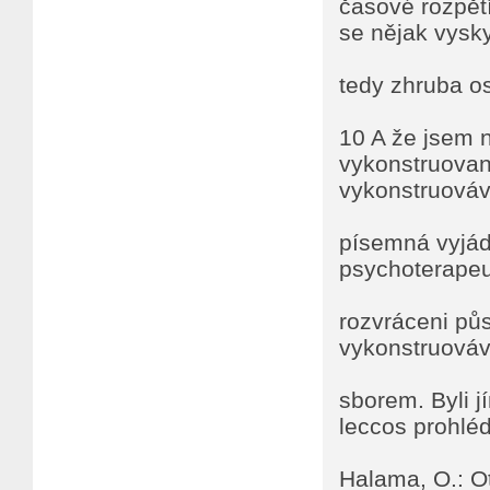
časové rozpětí
se nějak vysky
tedy zhruba o
10 A že jsem 
vykonstruovan
vykonstruováv
písemná vyjádř
psychoterapeut
rozvráceni pů
vykonstruováva
sborem. Byli j
leccos prohlédl
Halama, O.: O