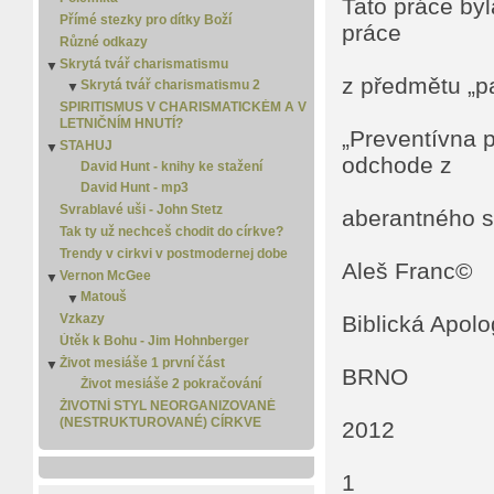
Tato práce by
Markovo evangelium
Přímé stezky pro dítky Boží
práce
Matoušovo evangelium
Různé odkazy
Micheáš
Skrytá tvář charismatismu
▼
Nahum
z předmětu „p
Skrytá tvář charismatismu 2
▼
Nehemiáš
Skrytá tvář charismatismu 3
SPIRITISMUS V CHARISMATICKÉM A V
▼
Ozeáš
LETNIČNÍM HNUTÍ?
Skrytá tvář charismatismu 4
Pavlovy listy
„Preventívna 
STAHUJ
▼
Pláč
odchode z
David Hunt - knihy ke stažení
Píseň písní
David Hunt - mp3
Přísloví
Svrablavé uši - John Stetz
aberantného s
Rút
Tak ty už nechceš chodit do církve?
Skutky apoštolské
Trendy v cirkvi v postmodernej dobe
Sofoniáš
Aleš Franc©
Vernon McGee
▼
Soudců
Matouš
▼
Titovi
Matouš 2
Biblická Apolo
Vzkazy
Zachariáš
Útěk k Bohu - Jim Hohnberger
Ámos
Život mesiáše 1 první část
Žalmy
▼
BRNO
Život mesiáše 2 pokračování
Židům
ŽIVOTNÍ STYL NEORGANIZOVANÉ
(NESTRUKTUROVANÉ) CÍRKVE
2012
1