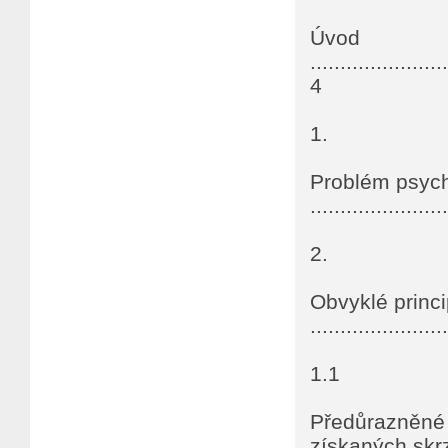
Úvod
.......................
4
1.
Problém psych
......................
2.
Obvyklé princ
......................
1.1
Předůrazněné 
získaných skr