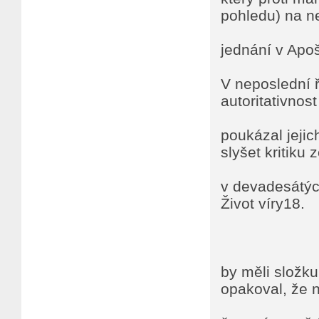
pohledu) na n
jednání v Apoš
V neposlední ř
autoritativnost
poukázal jejic
slyšet kritiku 
v devadesátých
Život víry18.
by měli složku
opakoval, že 