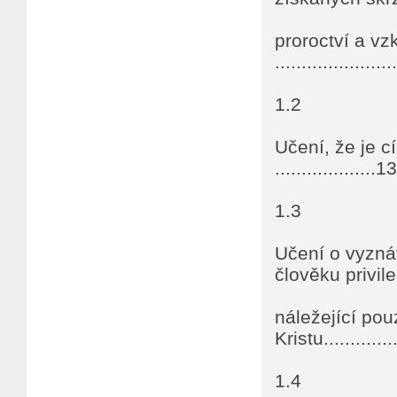
proroctví a vz
......................
1.2
Učení, že je c
...................13
1.3
Učení o vyzná
člověku privile
náležející pou
Kristu................
1.4