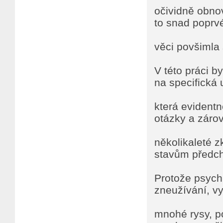
očividně obnovu
to snad poprvé
věci povšimla 
V této práci by
na specifická 
která evidentn
otázky a záro
několikaleté z
stavům předch
Protože psych
zneužívání, v
mnohé rysy, p