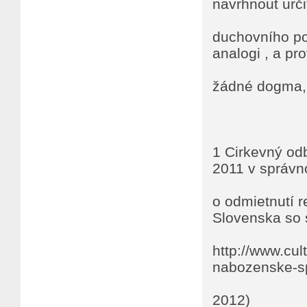
navrhnout urč
duchovního po
analogi , a pr
žádné dogma, 
1 Cirkevný odb
2011 v správn
o odmietnutí r
Slovenska so 
http://www.cul
nabozenske-spo
2012)