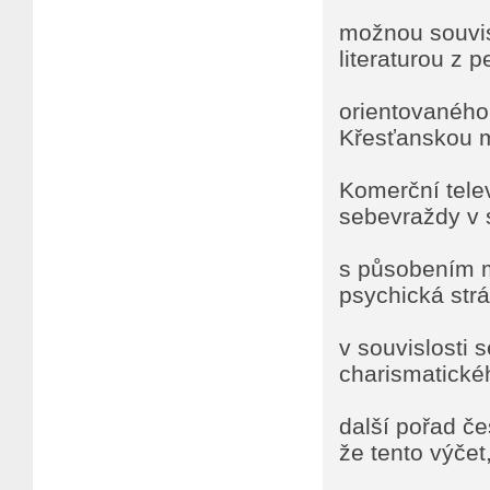
možnou souvis
literaturou z 
orientovaného
Křesťanskou mi
Komerční tele
sebevraždy v s
s působením mi
psychická str
v souvislosti 
charismatickéh
další pořad če
že tento výčet