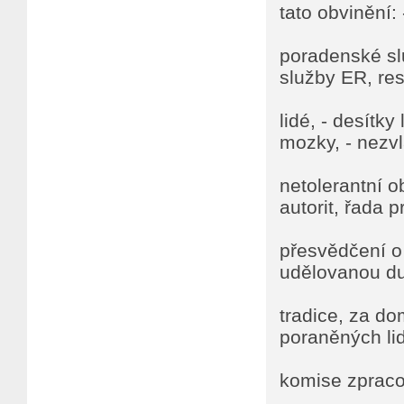
tato obvinění:
poradenské slu
služby ER, res
lidé, - desítky
mozky, - nezv
netolerantní 
autorit, řada p
přesvědčení o 
udělovanou duc
tradice, za d
poraněných lid
komise zprac