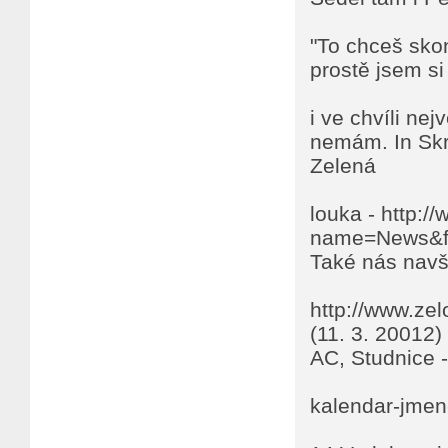
"To chceš skon
prostě jsem s
i ve chvíli nej
nemám. In Skr
Zelená
louka - http:/
name=News&fil
Také nás navšt
http://www.ze
(11. 3. 20012
AC, Studnice -
kalendar-jmen