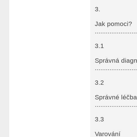
3.
Jak pomoci?
......................
3.1
Správná diag
......................
3.2
Správné léčba
......................
3.3
Varování