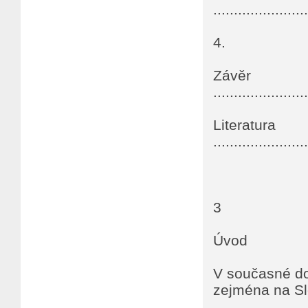
......................
4.
Závěr
......................
Literatura
......................
3
Úvod
V současné dob
zejména na Sl