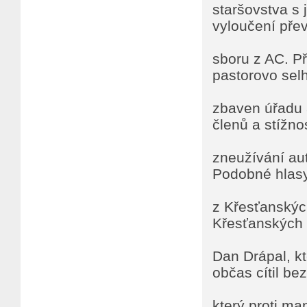
staršovstva s
vyloučení pře
sboru z AC. Př
pastorovo selh
zbaven úřadu 
členů a stížn
zneužívání au
Podobné hlasy
z Křesťanských
Křesťanských 
Dan Drápal, k
občas cítil b
který proti ma