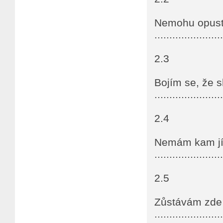
Nemohu opusti
......................
2.3
Bojím se, že s
......................
2.4
Nemám kam jí
......................
2.5
Zůstávám zde 
......................