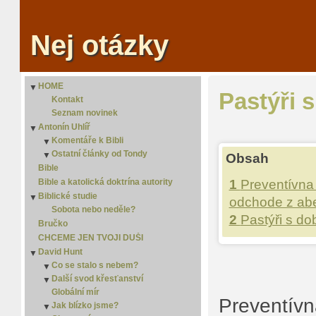
Nej otázky
HOME
▼
Pastýři 
Kontakt
Seznam novinek
Antonín Uhlíř
▼
Komentáře k Bibli
▼
Ostatní články od Tondy
1 Samuelova
▼
▼
Obsah
1. Janův
Homo curiosus
2. Samuelova
Bible
▼
1. Korintským
Islám
2. Janův
Bible a katolická doktrína autority
▼
1
Preventívna
1. Královská
Jediná cesta
3. Janův
2. Korintským
▼
Biblické studie
▼
odchode z abe
1. Letopisy
Jidáš Iškariotský
2. Královská
▼
Sobota nebo neděle?
2
Pastýři s do
1. Mojžíšova
Jistota
2. Letopisy
▼
Bručko
1. Petrova
Kdo odvalil kámen?
2. Mojžíšova
▼
CHCEME JEN TVOJI DUŠI
1. Tesalonickým
Kterou?
3. Mojžíšova
2. Petrova
▼
David Hunt
▼
1. Timoteovi
Moudrost
4. Mojžíšova
2. Tesalonickým
▼
Co se stalo s nebem?
▼
Abakuk
New Age
5 Mojžíšova
2. Timoteovi
Další svod křesťanství
Co se stalo s nebem? - 2
▼
Abdiáš
Náboženství versus křesťanství
Globální mír
Co se stalo s nebem? - 3
Další svod křesťanství 2
Preventívn
Ageus
Osamělý spasitel
Jak blízko jsme?
Co se stalo s nebem? - 4
Další svod křesťanství 3
▼
Apokalypsa
Porozumět slovu