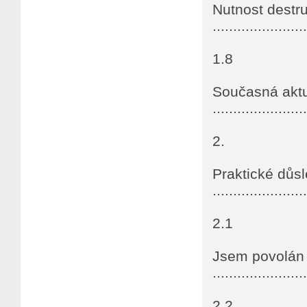
Nutnost destr
......................
1.8
Současná aktu
......................
2.
Praktické důsl
......................
2.1
Jsem povolán 
......................
2.2