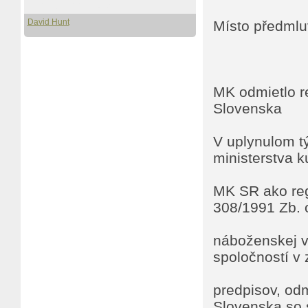
Pro stažení i čtení
David Hunt
Místo předmlu
MK odmietlo re
Slovenska
V uplynulom t
ministerstva k
MK SR ako regi
308/1991 Zb. 
náboženskej v
spoločností v
predpisov, odm
Slovenska so