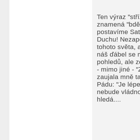
Ten výraz "stří
znamená "bdělý
postavíme Sata
Duchu! Nezapo
tohoto světa, 
náš ďábel se m
pohledů, ale z
- mimo jiné - 
zaujala mně t
Pádu: "Je lépe
nebude vládnou
hledá....