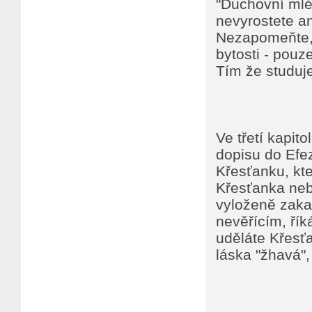
"Duchovní mlé
nevyrostete ani
Nezapomeňte, 
bytosti - pouz
Tím že studuje
Ve třetí kapit
dopisu do Efez
Křesťanku, kte
Křesťanka neb
vyloženě zakaz
nevěřícím, říká
uděláte Křesť
láska "žhavá",