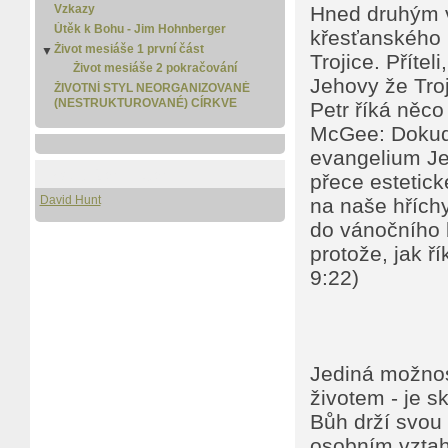
Matouš 2
Vzkazy
Hned druhým v
Útěk k Bohu - Jim Hohnberger
křesťanského 
Život mesiáše 1 první část
▼
Trojice. Příte
Život mesiáše 2 pokračování
Jehovy že Troj
ŽIVOTNÍ STYL NEORGANIZOVANÉ
(NESTRUKTUROVANÉ) CÍRKVE
Petr říká něco 
McGee: Dokud j
evangelium Jež
Pro stažení i čtení
přece estetick
David Hunt
na naše hříchy
do vánočního b
protože, jak ř
9:22)
Jediná možnos
životem - je s
Bůh drží svou 
osobním vztah