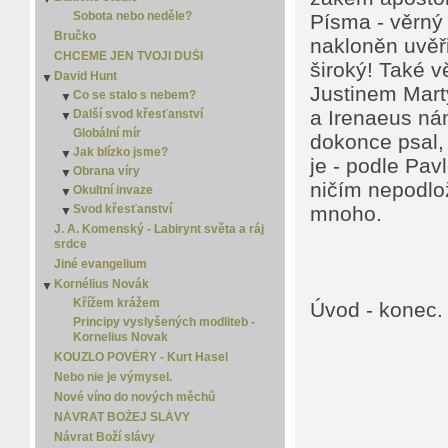
Jidáš Iškariotský
Sobota nebo neděle?
Písma - věrný 
Jistota
Bručko
nakloněn uvěři
Kdo odvalil kámen?
CHCEME JEN TVOJI DUŠI
široký! Také v
Kterou?
David Hunt
▼
Moudrost
Justinem Mart
Co se stalo s nebem?
▼
New Age
a Irenaeus ná
Další svod křesťanství
Co se stalo s nebem? - 2
▼
Náboženství versus křesťanství
Globální mír
Co se stalo s nebem? - 3
Další svod křesťanství 2
dokonce psal, 
Osamělý spasitel
Jak blízko jsme?
Co se stalo s nebem? - 4
Další svod křesťanství 3
▼
je - podle Pav
Porozumět slovu
Obrana víry
Jak blízko jsme? 2
▼
Smrt
ničím nepodlo
Okultní invaze
Jak blízko jsme? 3
Obrana víry 2
▼
Spása je zadarmo
Svod křesťanství
Jak blízko jsme? 4
Obrana víry 3
Okultní invaze 2
mnoho.
▼
▼
Zlý sen
Jak blízko jsme? 5
Svod křesťanství 2
Okultní invaze 3
J. A. Komenský - Labirynt světa a ráj
srdce
Svod křesťanství 3
Jiné evangelium
Kornélius Novák
▼
Křížem krážem
Úvod - konec.
Principy vyslyšených modliteb -
Kornelius Novak
KOUZLO POVĚRY - Kurt Hasel
Nebo nie je výmysel.
Nové víno do nových měchů
NÁVRAT BOŽEJ SLÁVY
Návrat Boží slávy