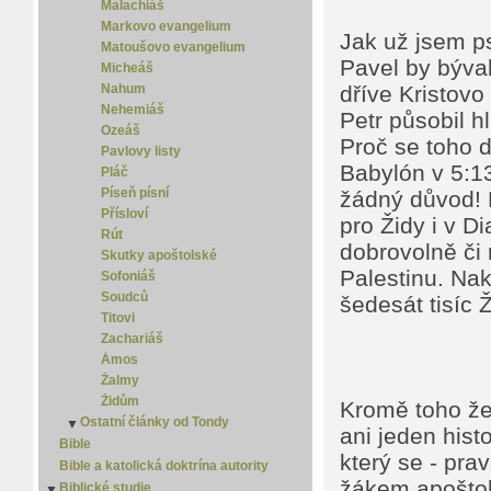
Malachiáš
Markovo evangelium
Jak už jsem ps
Matoušovo evangelium
Pavel by býva
Micheáš
Nahum
dříve Kristovo
Nehemiáš
Petr působil h
Ozeáš
Proč se toho d
Pavlovy listy
Babylón v 5:1
Pláč
Píseň písní
žádný důvod! 
Přísloví
pro Židy i v Di
Rút
dobrovolně či 
Skutky apoštolské
Palestinu. Nak
Sofoniáš
Soudců
šedesát tisíc 
Titovi
Zachariáš
Ámos
Žalmy
Židům
Kromě toho že
Ostatní články od Tondy
▼
ani jeden hist
Homo curiosus
Bible
který se - pra
Islám
Bible a katolická doktrína autority
žákem apoštola
Jediná cesta
Biblické studie
▼