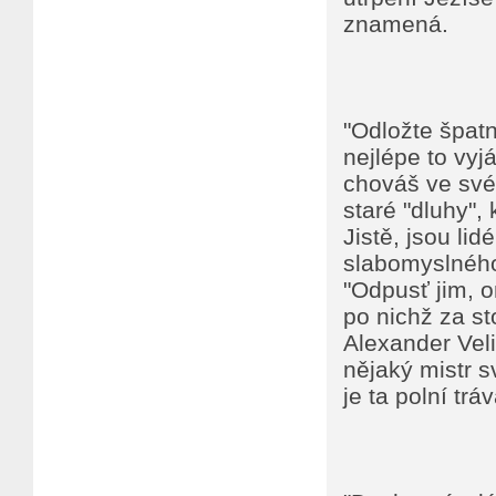
znamená.
"Odložte špatn
nejlépe to vyj
chováš ve své
staré "dluhy", 
Jistě, jsou li
slabomyslného
"Odpusť jim, on
po nichž za st
Alexander Veli
nějaký mistr s
je ta polní tráv