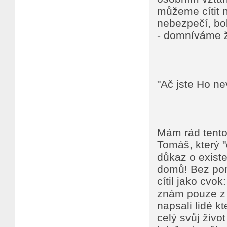
můžeme cítit n
nebezpečí, bol
- domníváme ž
"Ač jste Ho nev
Mám rád tento 
Tomáš, který "
důkaz o existe
domů! Bez pom
cítil jako cvo
znám pouze z d
napsali lidé kt
celý svůj živo