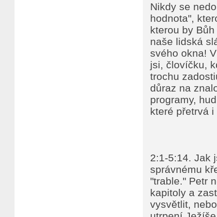
Nikdy se nedo
hodnota", kte
kterou by Bůh 
naše lidská sl
svého okna! V
jsi, človíčku, 
trochu zadosti
důraz na znalo
programy, hudb
které přetrvá 
2:1-5:14. Jak 
správnému křes
"trable." Petr
kapitoly a zas
vysvětlit, neb
utrpení Ježíše