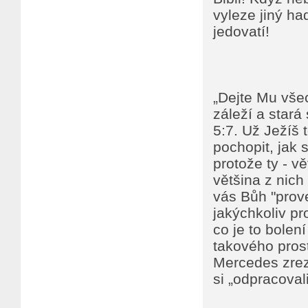
vyleze jiný ha
jedovatí!
„Dejte Mu vše
záleží a stará 
5:7. Už Ježíš 
pochopit, jak 
protože ty - v
většina z nich
vás Bůh "prov
jakýchkoliv pro
co je to bolen
takového pros
Mercedes zreza
si „odpracoval