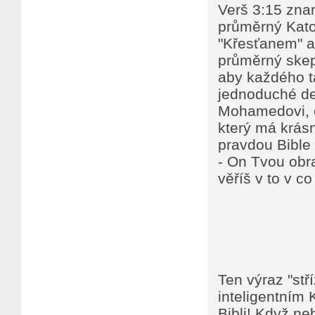
Verš 3:15 znam
průměrný Katol
"Křesťanem" a
průměrný skept
aby každého ta
jednoduché de
Mohamedovi, č
který má krás
pravdou Bible
- On Tvou obra
věříš v to v co 
Ten výraz "stř
inteligentním
Bibli! Když ne