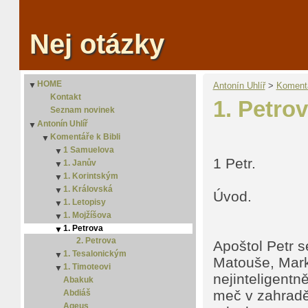
Nej otázky
HOME
▼
Antonín Uhlíř
‎ > ‎
Komentá
Kontakt
1. Petro
Seznam novinek
Antonín Uhlíř
▼
Komentáře k Bibli
▼
1 Samuelova
▼
1 Petr.
1. Janův
2. Samuelova
▼
1. Korintským
2. Janův
▼
1. Královská
3. Janův
2. Korintským
▼
Úvod.
1. Letopisy
2. Královská
▼
1. Mojžíšova
2. Letopisy
▼
1. Petrova
2. Mojžíšova
▼
2. Petrova
3. Mojžíšova
Apoštol Petr 
1. Tesalonickým
4. Mojžíšova
▼
Matouše, Mark
1. Timoteovi
2. Tesalonickým
5 Mojžíšova
▼
nejinteligentně
Abakuk
2. Timoteovi
meč v zahradě
Abdiáš
Ageus