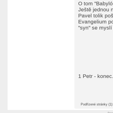
O tom "Babylón
Ještě jednou 
Pavel tolik po
Evangelium po
"syn" se myslí 
1 Petr - konec.
Podřízené stránky
(1)
Pow