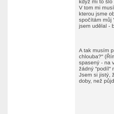
když mi to šlo 
V tom mi musí
kterou jsme ob
spočítám můj "
jsem udělal - 
A tak musím pl
chlouba?" (Řím
spasený - na 
žádný "podíl"
Jsem si jistý,
doby, než půj