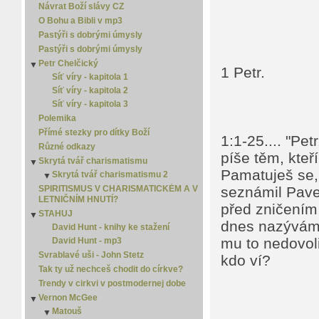
Návrat Boží slávy CZ
O Bohu a Bibli v mp3
Pastýři s dobrými úmysly
Pastýři s dobrými úmysly
Petr Chelčický
▼
1 Petr.
Síť víry - kapitola 1
Síť víry - kapitola 2
Síť víry - kapitola 3
Polemika
Přímé stezky pro dítky Boží
1:1-25.... "Pet
Různé odkazy
píše těm, kteř
Skrytá tvář charismatismu
▼
Pamatuješ se, j
Skrytá tvář charismatismu 2
▼
Skrytá tvář charismatismu 3
SPIRITISMUS V CHARISMATICKÉM A V
seznámil Pavel
▼
LETNIČNÍM HNUTÍ?
Skrytá tvář charismatismu 4
před zničením 
STAHUJ
▼
dnes nazýváme
David Hunt - knihy ke stažení
mu to nedovoli
David Hunt - mp3
Svrablavé uši - John Stetz
kdo ví?
Tak ty už nechceš chodit do církve?
Trendy v cirkvi v postmodernej dobe
Vernon McGee
▼
Matouš
▼