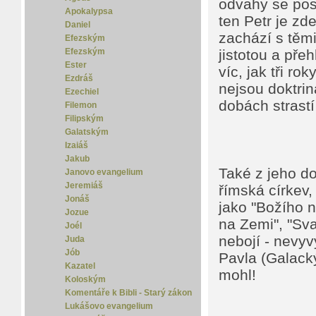
odvahy se pos
Apokalypsa
ten Petr je zd
Daniel
zachází s těm
Efezským
Efezským
jistotou a př
Ester
víc, jak tři r
Ezdráš
nejsou doktrin
Ezechiel
dobách strastí 
Filemon
Filipským
Galatským
Izaiáš
Jakub
Také z jeho d
Janovo evangelium
Jeremiáš
římská církev,
Jonáš
jako "Božího 
Jozue
na Zemi", "Sva
Joél
nebojí - nevyv
Juda
Jób
Pavla (Galacký
Kazatel
mohl!
Koloským
Komentáře k Bibli - Starý zákon
Lukášovo evangelium