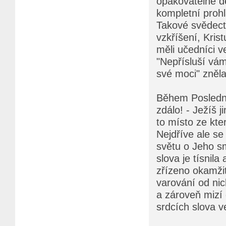
opakovatelně d
kompletní prohlá
Takové svědect
vzkříšení, Krist
měli učedníci ve
"Nepřísluší vám
své moci" zněla
Během Poslední 
zdálo! - Ježíš 
to místo ze kter
Nejdříve ale se
světu o Jeho sm
slova je tísnila
zřízeno okamžit
varování od nic
a zároveň mizí 
srdcích slova v