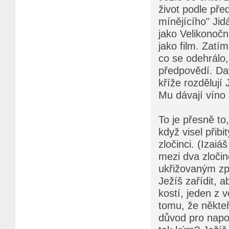
život podle př
mínějícího" Ji
jako Velikonoční
jako film. Zatí
co se odehrálo,
předpovědí. Dav
kříže rozdělují
Mu dávají víno 
To je přesně to
když visel přib
zločinci. (Izaiá
mezi dva zločin
ukřižovaným zpře
Ježíš zařídit, 
kostí, jeden z 
tomu, že někteří
důvod pro napo