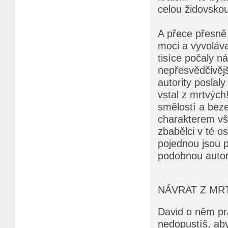
celou židovskou
A přece přesně 
moci a vyvoláva
tisíce počaly n
nepřesvědčivějš
autority poslaly
vstal z mrtvých
smělostí a beze
charakterem vše
zbabělci v té o
pojednou jsou po
podobnou autori
NÁVRAT Z MR
David o něm pra
nedopustíš, aby