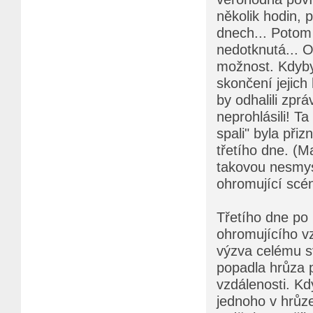
několik hodin, 
dnech... Potom
nedotknutá... O
možnost. Kdyby 
skončení jejich
by odhalili zprá
neprohlásili! T
spali" byla při
třetího dne. (M
takovou nesmys
ohromující scén
Třetího dne po 
ohromujícího vz
výzva celému sv
popadla hrůza p
vzdálenosti. Kd
jednoho v hrůze