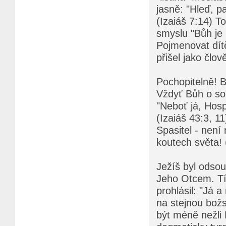
jasně: "Hleď, p
(Izaiáš 7:14) 
smyslu "Bůh je 
Pojmenovat dít
přišel jako člov
Pochopitelně! 
Vždyť Bůh o sob
"Neboť já, Hospo
(Izaiáš 43:3, 1
Spasitel - není
koutech světa! 
Ježíš byl odsou
Jeho Otcem. Tí
prohlásil: "Já 
na stejnou bož
být méně nežli 