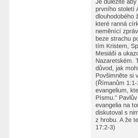
Je důležité aby
prvního století
dlouhodobého ži
které ranná cír
neměnící zprávě
beze strachu po
tím Kristem, Spa
Mesiáši a ukazo
Nazaretském. To
důvod, jak mohl
Povšimněte si ve
(Římanům 1:1-2)
evangelium, kte
Písmu." Pavlův 
evangelia na to
diskutoval s ni
z hrobu. A že t
17:2-3)