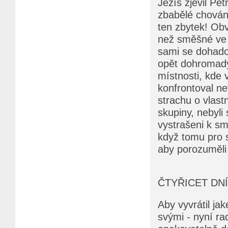
Ježíš zjevil Pet
zbabělé chování
ten zbytek! Obvi
než směšné ve s
sami se dohado
opět dohromady
místnosti, kde 
konfrontoval nev
strachu o vlastn
skupiny, nebyli 
vystrašeni k sm
když tomu pro s
aby porozuměli
ČTYŘICET DN
Aby vyvrátil ja
svými - nyní r