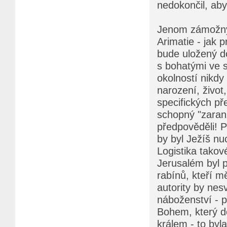
nedokončil, aby
Jenom zámožný č
Arimatie - jak 
bude uložený do
s bohatými ve 
okolností nikdy
narození, život
specifických př
schopný "zaranž
předpověděli! 
by byl Ježíš nu
Logistika takov
Jerusalém byl 
rabínů, kteří m
autority by nesv
náboženství - p
Bohem, který d
králem - to byla