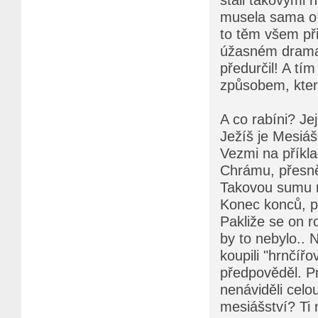
musela sama o 
to těm všem při
úžasném dramatu
předurčil! A tím
způsobem, který
A co rabíni? Je
Ježíš je Mesiáše
Vezmi na příkla
Chrámu, přesně
Takovou sumu ro
Konec konců, pe
Pakliže se on r
by to nebylo.. 
koupili "hrnčířo
předpověděl. Pr
nenáviděli celou
mesiášství? Ti 