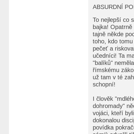
ABSURDNÍ PO
To nejlepší co 
bajka! Opatrně "
tajně někde poc
toho, kdo tomu 
pečeť a riskova
učedníci! Ta m
"balíků" neměla 
římskému zákonu
už tam v té zah
schopní!
I člověk "mdléh
dohromady" něc
vojáci, kteří by
dokonalou discip
povídka pokraču