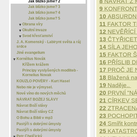
8
NÁVRAT Z 
Jak blízko jsme? 2
Daniel
Smrt
Jak blízko jsme? 3
9
KONFRONT
Efezským
Spása je zadarmo
Jak blízko jsme? 4
10
ABSURDNÍ
Efezským
Zlý sen
Jak blízko jsme? 5
Ester
11
FAKTOR T
Obrana víry
▼
Ezdráš
Okultní invaze
Obrana víry 2
▼
12
NEVĚŘÍCÍ 
Ezechiel
Svod křesťanství
Obrana víry 3
Okultní invaze 2
▼
▼
13
ČTYŘICET
Filemon
Svod křesťanství 2
Okultní invaze 3
J. A. Komenský - Labirynt světa a ráj
Filipským
14
SÍLA JEHO
srdce
Svod křesťanství 3
Galatským
Jiné evangelium
15
FAKTOR Š
Izaiáš
Kornélius Novák
▼
16
PŘÍSLIB 
Jakub
Křížem krážem
17
PROČ JE 
Janovo evangelium
Principy vyslyšených modliteb -
Kornelius Novak
Jeremiáš
18
Blažená na
Jonáš
KOUZLO POVĚRY - Kurt Hasel
19
Naděje..
Jozue
Nebo nie je výmysel.
20
PRVNÍ "N
Joél
Nové víno do nových měchů
Juda
NÁVRAT BOŽEJ SLÁVY
21
CÍRKEV SE
Jób
Návrat Boží slávy
22
ZTRACENÁ
Kazatel
Návrat Boží slávy CZ
23
POCHOPIT
Koloským
O Bohu a Bibli v mp3
Komentáře k Bibli - Starý zákon
24
Smířit kont
Pastýři s dobrými úmysly
Lukášovo evangelium
Pastýři s dobrými úmysly
25
KATASTRO
Malachiáš
Petr Chelčický
▼