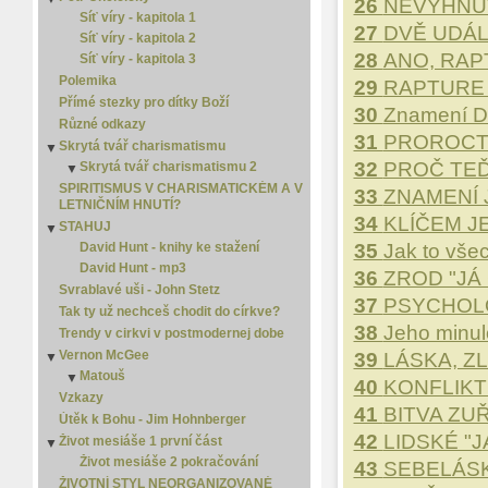
26
NEVYHNU
Markovo evangelium
Síť víry - kapitola 1
Matoušovo evangelium
27
DVĚ UDÁL
Síť víry - kapitola 2
Micheáš
28
ANO, RAP
Síť víry - kapitola 3
Nahum
Polemika
29
RAPTURE 
Nehemiáš
Přímé stezky pro dítky Boží
Ozeáš
30
Znamení D
Různé odkazy
Pavlovy listy
31
PROROCTV
Skrytá tvář charismatismu
▼
Pláč
32
PROČ TEĎ
Skrytá tvář charismatismu 2
▼
Píseň písní
Skrytá tvář charismatismu 3
SPIRITISMUS V CHARISMATICKÉM A V
▼
Přísloví
33
ZNAMENÍ 
LETNIČNÍM HNUTÍ?
Skrytá tvář charismatismu 4
Rút
34
KLÍČEM JE
STAHUJ
▼
Skutky apoštolské
David Hunt - knihy ke stažení
35
Jak to vše
Sofoniáš
David Hunt - mp3
36
ZROD "JÁ 
Soudců
Svrablavé uši - John Stetz
Titovi
37
PSYCHOLO
Tak ty už nechceš chodit do církve?
Zachariáš
38
Jeho minul
Trendy v cirkvi v postmodernej dobe
Ámos
Vernon McGee
39
LÁSKA, ZL
▼
Žalmy
Matouš
▼
Židům
40
KONFLIKT
Matouš 2
Vzkazy
41
BITVA ZUŘ
Útěk k Bohu - Jim Hohnberger
42
LIDSKÉ "J
Život mesiáše 1 první část
▼
Život mesiáše 2 pokračování
43
SEBELÁSK
ŽIVOTNÍ STYL NEORGANIZOVANÉ