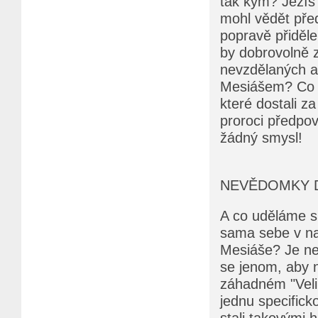
tak kým? Ježíš 
mohl vědět pře
popravě přiděle
by dobrovolně z
nevzdělaných a
Mesiášem? Co b
které dostali za
proroci předpov
žádný smysl!
NEVĚDOMKY D
A co uděláme s 
sama sebe v na
Mesiáše? Je neh
se jenom, aby n
záhadném "Veli
jednu specifick
stali takovými h