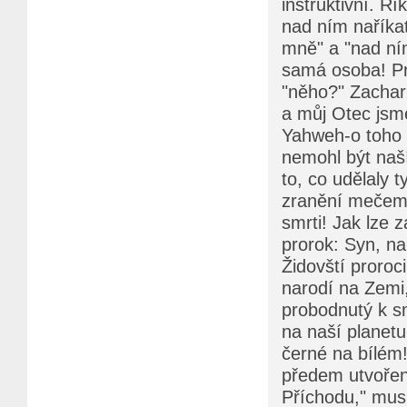
instruktivní. Ř
nad ním naříka
mně" a "nad ním
samá osoba! Pro
"něho?" Zacharí
a můj Otec jsme
Yahweh-o toho "
nemohl být naš
to, co udělaly 
zranění mečem 
smrti! Jak lze 
prorok: Syn, n
Židovští proroc
narodí na Zemi,
probodnutý k sm
na naší planetu.
černé na bílém!
předem utvoře
Příchodu," musí