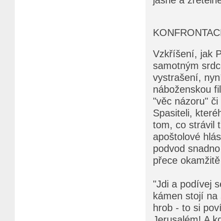
KONFRONTAC
Vzkříšení, jak 
samotným srdce
vystrašení, nyn
náboženskou fil
"věc názoru" či
Spasiteli, které
tom, co strávil 
apoštolové hlás
podvod snadno 
přece okamžitě o
"Jdi a podívej 
kámen stojí na
hrob - to si po
Jerusalém! A k