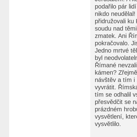
podařilo pár lid
nikdo neudělal!
přidružovali ku 
soudu nad těmi,
zmatek. Ani Řím
pokračovalo. Ji
Jedno mrtvé těl
byl neodvolatel
Římané nevzali t
kámen? Zřejmě, 
návštěv a tím i
vyvrátit. Římsk
tím se odhalil 
přesvědčit se n
prázdném hrobu 
vysvětlení, kt
vysvětlilo.