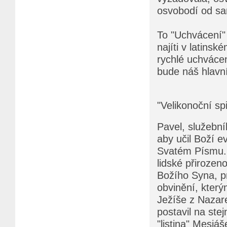
osvobodí od sa
To "Uchvácení"
najíti v latin
rychlé uchvácen
bude náš hlavn
"Velikonoční sp
Pavel, služební
aby učil Boží e
Svatém Písmu. 
lidské přirozen
Božího Syna, pr
obvinění, který
Ježíše z Nazare
postavil na ste
"listina" Mesiá