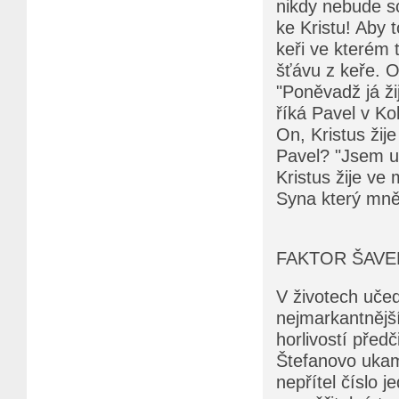
nikdy nebude s
ke Kristu! Aby t
keři ve kterém 
šťávu z keře. O
"Poněvadž já žij
říká Pavel v K
On, Kristus žije
Pavel? "Jsem uk
Kristus žije ve m
Syna který mně 
FAKTOR ŠAVE
V životech učed
nejmarkantnější
horlivostí předč
Štefanovo ukame
nepřítel číslo 