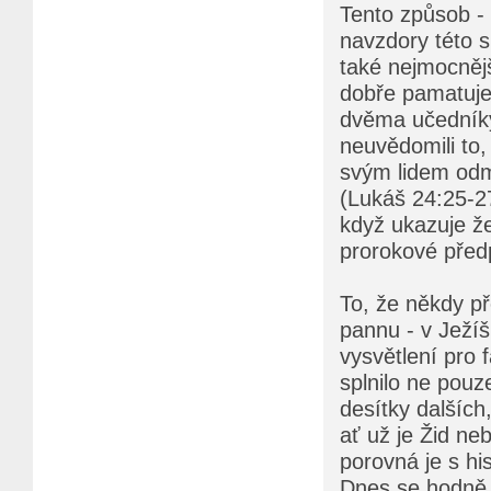
Tento způsob -
navzdory této s
také nejmocnějš
dobře pamatujet
dvěma učedníky
neuvědomili to,
svým lidem odmí
(Lukáš 24:25-27)
když ukazuje ž
prorokové před
To, že někdy př
pannu - v Ježíš
vysvětlení pro f
splnilo ne pouz
desítky dalších
ať už je Žid ne
porovná je s his
Dnes se hodně 