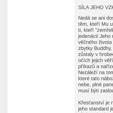
SÍLA JEHO VZ
Nedá se ani dos
těm, kteří Mu uv
ti, kteří "zemř
jedenácti Jeho 
věčného života 
zbytky Buddhy,
zůstaly v hrob
očích jejich vě
příkazů a naříz
Nezáleží na tom
které tato nábož
nebe, plné pane
musí býti zaslo
Křesťanství je 
jeho standard j