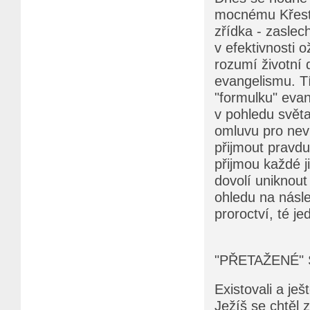
mocnému Křesťan
zřídka - zaslech
v efektivnosti 
rozumí životní 
evangelismu. T
"formulku" evan
v pohledu světa 
omluvu pro neví
přijmout pravdu
přijmou každé ji
dovolí uniknout 
ohledu na násl
proroctví, té je
"PŘETAŽENÉ" 
Existovali a ješt
Ježíš se chtěl 