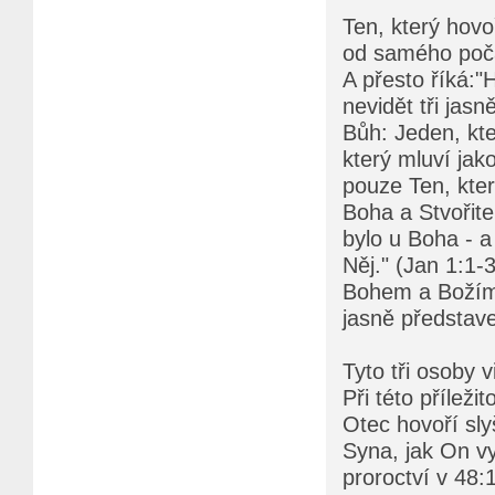
Ten, který hovo
od samého počát
A přesto říká:
nevidět tři jas
Bůh: Jeden, kt
který mluví jak
pouze Ten, kter
Boha a Stvořite
bylo u Boha - a
Něj." (Jan 1:1-
Bohem a Božím
jasně představe
Tyto tři osoby 
Při této přílež
Otec hovoří sl
Syna, jak On vy
proroctví v 48: