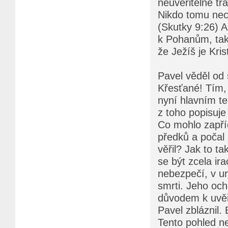
neuvěřitelné tr
Nikdo tomu nech
(Skutky 9:26) A
k Pohanům, tak 
že Ježíš je Kri
Pavel věděl od 
Křesťané! Tím, 
nyní hlavním te
z toho popisuje
Co mohlo zapříč
předků a počal 
věřil? Jak to ta
se být zcela ira
nebezpečí, v u
smrti. Jeho och
důvodem k uvěře
Pavel zbláznil.
Tento pohled ne