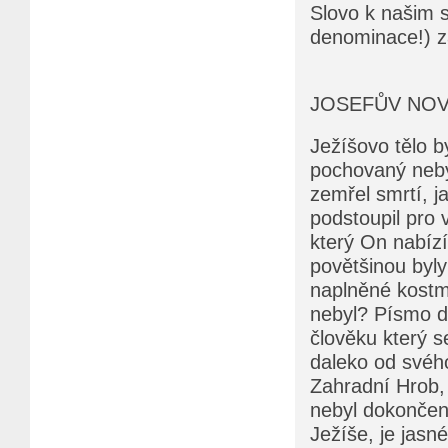
Slovo k našim s
denominace!) z
JOSEFŮV NO
Ježíšovo tělo b
pochovaný neby
zemřel smrtí, j
podstoupil pro 
který On nabízí
povětšinou byly
naplněné kostmi
nebyl? Písmo dá
člověku který 
daleko od svého
Zahradní Hrob, 
nebyl dokončen
Ježíše, je jasn