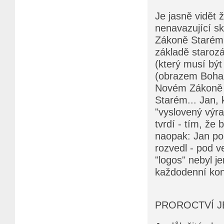
Je jasně vidět 
nenavazující sk
Zákoně Starém. 
základě starozá
(který musí bý
(obrazem Boha l
Novém Zákoně -
Starém... Jan, 
"vyslovený výra
tvrdí - tím, že 
naopak: Jan pou
rozvedl - pod 
"logos" nebyl je
každodenní kon
PROROCTVÍ J