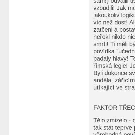
sám!) odvalili 
vzbudili! Jak mo
jakoukoliv logik
víc než dost! Al
zatčeni a posta
neřekl nikdo nic
smrti! Ti měli b
povídka "učední
padaly hlavy! T
římská legie! Je
Byli dokonce svě
anděla, zářícím
utíkající ve st
FAKTOR TŘEC
Tělo zmizelo - 
tak stát teprve
věrohodná povíd