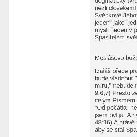
dogmaticky tvrd
nežli člověkem!
Svědkové Jehovy
jeden" jako "jed
mysli "jeden v 
Spasitelem svě
Mesiášovo bož
Izaiáš přece pr
bude vládnout "
míru," nebude n
9:6,7) Přesto že
celým Písmem, 
"Od počátku ne
jsem byl já. A 
48:16) A právě 
aby se stal Spa