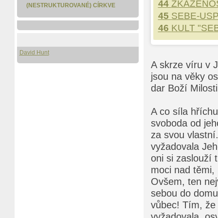
44
ZKAŽENOS
(NESTRUKTUROVANÉ) CÍRKVE
45
SEBE-USP
46
KULT "SE
Pro stažení i čtení
David Hunt
A skrze víru v J
jsou na věky os
dar Boží Milost
A co síla hřích
svoboda od jeho
za svou vlastní
vyžadovala Jeho
oni si zaslouží
moci nad těmi, k
Ovšem, ten nejv
sebou do domu 
vůbec! Tím, že 
vyžadovala, osv