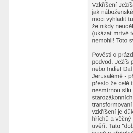
Vzkříšení Ježíš
jak náboženské, 
moci vyhladit t
že nikdy neuděla
(ukázat mrtvé t
nemohli! Toto s
Pověsti o práz
podvod. Ježíš p
nebo Indie! Dal
Jerusalémě - př
přesto že celé 
nesmírnou sílu 
starozákonních 
transformovaní 
vzkříšení je dů
hříchů a věčný ž
uvěří. Tato "dob
jasně a zřetel