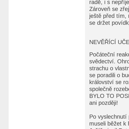
radě, i s nepří
Zároveň se zřej
ještě před tím,
se držet povídk
NEVĚŘÍCÍ UČE
Počáteční reakc
svědectví. Ohr
strachu o vlast
se poradili o b
království se 
společně rozebe
BYLO TO POSLE
ani později!
Po vyslechnutí 
museli běžet k 