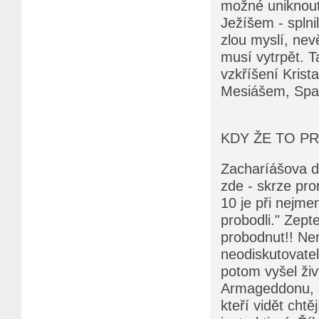
možné uniknout 
Ježíšem - splnil
zlou myslí, nev
musí vytrpět. Ta
vzkříšení Krist
Mesiášem, Spasi
KDY ŽE TO P
Zacharíášova dv
zde - skrze pro
10 je při nejm
probodli." Zept
probodnut!! Nem
neodiskutovatel
potom vyšel živ
Armageddonu, ab
kteří vidět cht