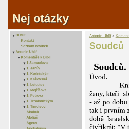
Nej otázky
HOME
▼
Antonín Uhlíř
‎ > ‎
Komentá
Kontakt
Soudců
Seznam novinek
Antonín Uhlíř
▼
Komentáře k Bibli
▼
1 Samuelova
▼
Soudců.
1. Janův
2. Samuelova
▼
1. Korintským
2. Janův
▼
Úvod.
1. Královská
3. Janův
2. Korintským
▼
Kniha Soud
1. Letopisy
2. Královská
▼
1. Mojžíšova
2. Letopisy
▼
ženy, kteří 
1. Petrova
2. Mojžíšova
▼
- až po dobu
1. Tesalonickým
3. Mojžíšova
2. Petrova
▼
1. Timoteovi
4. Mojžíšova
2. Tesalonickým
▼
tak i prvním 
Abakuk
5 Mojžíšova
2. Timoteovi
době Israels
Abdiáš
Ageus
čtyřikrát: "V 
Apokalypsa