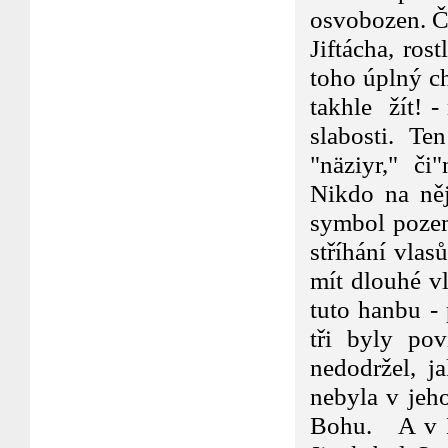
osvobozen. Čá
Jiftácha, ro
toho úplný ch
takhle žít! -
slabosti. Te
"näziyr," či"
Nikdo na něj
symbol pozem
stříhání vlas
mít dlouhé vl
tuto hanbu - 
tři byly po
nedodržel, j
nebyla v jeho
Bohu. A v N