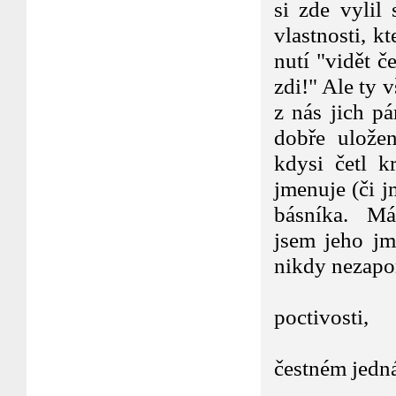
si zde vylil
vlastnosti, k
nutí "vidět č
zdi!" Ale ty 
z nás jich p
dobře ulože
kdysi četl k
jmenuje (či 
básníka. Mám
jsem jeho jm
nikdy nezapom
Zloděj
poctivosti,
podvo
čestném jedná
Lhář chví