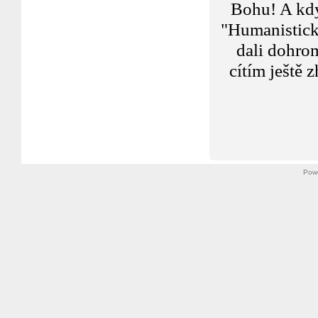
Bohu! A kdy
"Humanistický
dali dohro
cítím ještě 
S
k
Pow