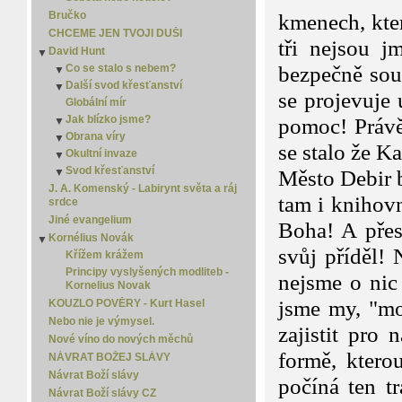
Jistota
Bručko
kmenech, kter
Kdo odvalil kámen?
CHCEME JEN TVOJI DUŠI
tři nejsou j
Kterou?
David Hunt
▼
Moudrost
Co se stalo s nebem?
bezpečně soud
▼
New Age
Další svod křesťanství
Co se stalo s nebem? - 2
▼
se projevuje
Náboženství versus křesťanství
Globální mír
Co se stalo s nebem? - 3
Další svod křesťanství 2
Osamělý spasitel
Jak blízko jsme?
Co se stalo s nebem? - 4
Další svod křesťanství 3
pomoc! Právě
▼
Porozumět slovu
Obrana víry
Jak blízko jsme? 2
▼
se stalo že K
Smrt
Okultní invaze
Jak blízko jsme? 3
Obrana víry 2
▼
Spása je zadarmo
Svod křesťanství
Jak blízko jsme? 4
Obrana víry 3
Okultní invaze 2
▼
▼
Město Debir 
Zlý sen
Jak blízko jsme? 5
Svod křesťanství 2
Okultní invaze 3
J. A. Komenský - Labirynt světa a ráj
tam i knihov
srdce
Svod křesťanství 3
Jiné evangelium
Boha! A přes
Kornélius Novák
▼
svůj příděl! 
Křížem krážem
Principy vyslyšených modliteb -
nejsme o nic
Kornelius Novak
jsme my, "mo
KOUZLO POVĚRY - Kurt Hasel
Nebo nie je výmysel.
zajistit pro
Nové víno do nových měchů
formě, ktero
NÁVRAT BOŽEJ SLÁVY
Návrat Boží slávy
počíná ten t
Návrat Boží slávy CZ