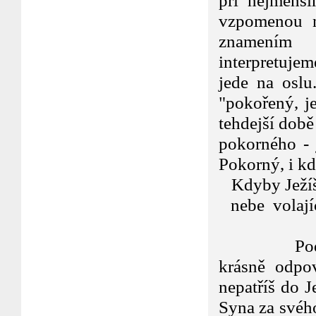
při nejmenší
vzpomenou n
znamením 
interpretujem
jede na oslu
"pokořený, je
tehdejší době
pokorného - 
Pokorný, i kd
Kdyby Ježíš
nebe volají
Podívej se
krásně odpov
nepatříš do J
Syna za svého