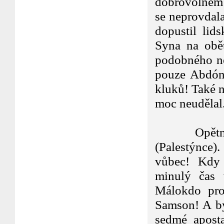
dobrovolném 
se neprovdal
dopustil lid
Syna na obě
podobného nep
pouze Abdón 
kluků! Také n
moc neudělal
Kapito
Opětná apos
(Palestýnce).
vůbec! Kdy s
minulý čas 
Málokdo prop
Samson! A by
sedmé aposta