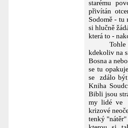
starému povol
přivítán ot
Sodomě - tu 
si hlučně žád
která to - na
Tohle je, j
kdekoliv na 
Bosna a nebo 
se tu opakuj
se zdálo být
Kniha Soudc
Bibli jsou st
my lidé ve 
krizové neoče
tenký "nátěr"
kterou si t