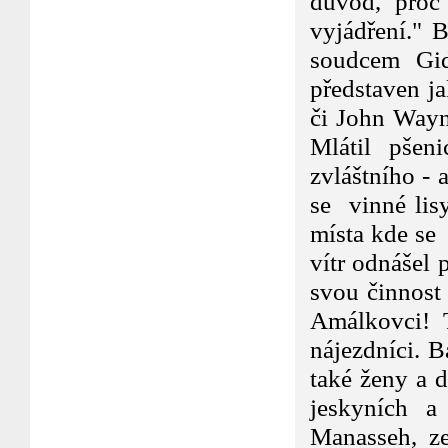
důvod, proč
vyjádření." 
soudcem Gi
představen j
či John Wayn
Mlátil pšen
zvláštního - 
se vinné lis
místa kde se 
vítr odnášel
svou činnost
Amálkovci! 
nájezdníci. B
také ženy a d
jeskyních 
Manasseh, ze