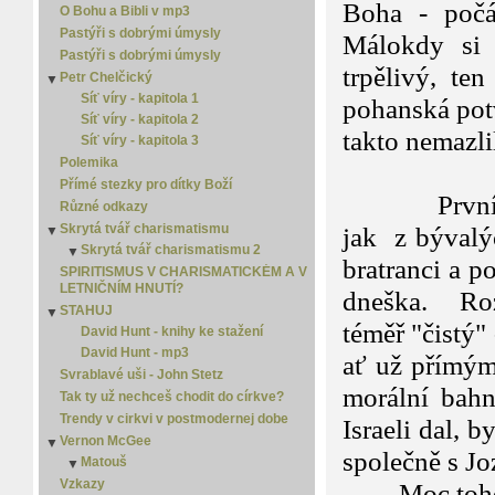
Boha - počá
O Bohu a Bibli v mp3
Pastýři s dobrými úmysly
Málokdy si 
Pastýři s dobrými úmysly
trpělivý, te
Petr Chelčický
▼
Síť víry - kapitola 1
pohanská potv
Síť víry - kapitola 2
takto nemazli
Síť víry - kapitola 3
Polemika
Kapit
Přímé stezky pro dítky Boží
První, druhá
Různé odkazy
Skrytá tvář charismatismu
jak z bývalýc
▼
Skrytá tvář charismatismu 2
▼
bratranci a p
Skrytá tvář charismatismu 3
SPIRITISMUS V CHARISMATICKÉM A V
▼
LETNIČNÍM HNUTÍ?
Skrytá tvář charismatismu 4
dneška. Rozd
STAHUJ
▼
téměř "čistý"
David Hunt - knihy ke stažení
David Hunt - mp3
ať už přímým 
Svrablavé uši - John Stetz
morální bahn
Tak ty už nechceš chodit do církve?
Trendy v cirkvi v postmodernej dobe
Israeli dal, 
Vernon McGee
▼
společně s J
Matouš
▼
Matouš 2
Vzkazy
Moc toho o 