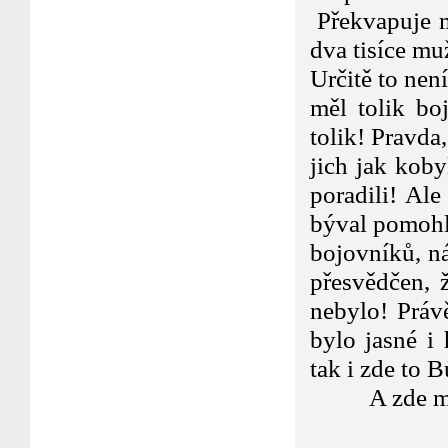
Překvapuje m
dva tisíce mu
Určitě to nen
měl tolik bo
tolik! Pravda
jich jak koby
poradili! Ale
býval pomohl
bojovníků, n
přesvědčen, 
nebylo! Práv
bylo jasné i 
tak i zde to 
A zde máš 