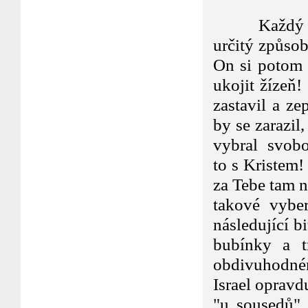
Každý z nic
určitý způsob
On si potom z
ukojit žízeň
zastavil a ze
by se zarazil
vybral svobod
to s Kristem!
za Tebe tam n
takové vybe
následující b
bubínky a t
obdivuhodném
Israel opravd
"u sousedů" 