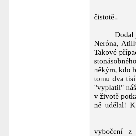
i prost
čistotě..
nevděčné
Dodal jsem 
Neróna, Atill
Takové přípa
stonásobného 
někým, kdo by
tomu dva tisí
"vyplatil" ná
v životě potka
ně udělal! Ko
Kapito
Neznám - 
vybočení z 