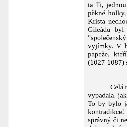
ta Ti, jednou
pěkné holky,
Krista necho
Gileádu byl 
"společenský
vyjímky. V h
papeže, kteř
(1027-1087) s
Celá ta scé
vypadala, jak
To by bylo j
kontradikce!
správný či ne