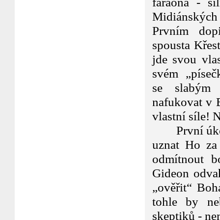
faraóna - si
Midiánských 
Prvním dopis
spousta Křes
jde svou vlas
svém „písečk
se slabým s
nafukovat v 
vlastní síle! 
První úkol, 
uznat Ho za 
odmítnout bo
Gideon odvah
„ověřit“ Boh
tohle by ne
skeptiků - nem