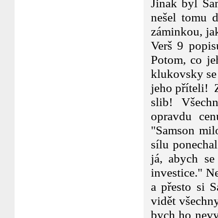
Jinak byl Sa
nešel tomu d
záminkou, jak
Verš 9 popis
Potom, co je
klukovsky se 
jeho příteli!
slib! Všechn
opravdu cen
"Samson milo
sílu ponecha
já, abych se
investice." N
a přesto si 
vidět všechny
bych ho nevy