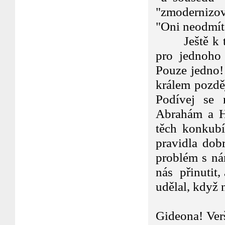
"zmodernizov
"Oni neodmíta
Ještě k tom
pro jednoho
Pouze jedno!
králem pozděj
Podívej se
Abrahám a H
těch konkubí
pravidla dob
problém s ná
nás přinutit
udělal, když 
Podívejme
Gideona! Ver