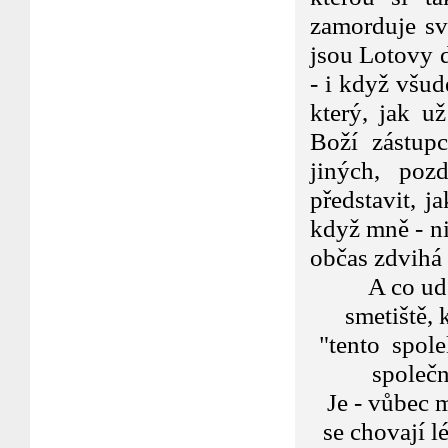
zamorduje sv
jsou Lotovy 
- i když všud
který, jak u
Boží zástup
jiných, poz
představit, j
když mně - ni
občas zdvihá
A co uděl
smetiště, 
"tento spole
společn
Je - vůbec 
se chovají l