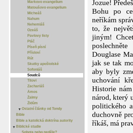
Jozue! Předeš
Markovo evangelium
Matoušovo evangelium
Bohu po cel
Micheáš
neříkám správ
Nahum
Nehemiáš
to, že nejv
Ozeáš
jiným! Chce
Pavlovy listy
Pláč
poslechněte
Píseň písní
Douglase Mac
Přísloví
Rút
jak se tak mo
Skutky apoštolské
Sofoniáš
aby byly zmo
Soudců
uchování křes
Titovi
Zachariáš
Historie nám
Ámos
národ, který 
Žalmy
Židům
politického
Ostatní články od Tondy
▼
duchovně pro
Homo curiosus
Bible
Islám
Bible a katolická doktrína autority
říkáš, má pra
Jediná cesta
Biblické studie
▼
Kapitola 
Jidáš Iškariotský
Sobota nebo neděle?