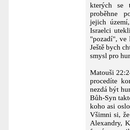
kterých se 
proběhne pos
jejich území
Israelci utek
"pozadí", ve 
Ještě bych c
smysl pro hum
Ano, Ježí
Matouši 22:24
procedíte ko
nezdá být hu
Bůh-Syn takto
koho asi oslo
Všimni si, ž
Alexandry, K