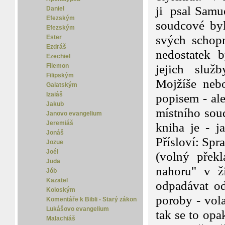
ji psal Samue
Daniel
Efezským
soudcové by
Efezským
svých schopn
Ester
Ezdráš
nedostatek 
Ezechiel
Filemon
jejich služ
Filipským
Mojžíše nebo
Galatským
Izaiáš
popisem - ale
Jakub
místního soud
Janovo evangelium
Jeremiáš
kniha je - j
Jonáš
Přísloví: Spr
Jozue
Joél
(volný přek
Juda
nahoru" v ž
Jób
Kazatel
odpadávat od
Koloským
poroby - vola
Komentáře k Bibli - Starý zákon
Lukášovo evangelium
tak se to opa
Malachiáš