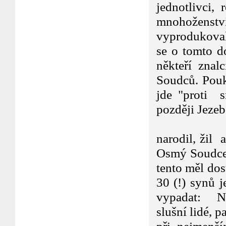
jednotlivci,
mnohoženst
vyprodukova
se o tomto do
někteří znalc
Soudců. Pouk
jde "proti s
později Jezeb
Sedmý Sou
narodil, žil 
Osmý Soudce J
tento měl do
30 (!) synů j
vypadat: Ne
slušní lidé, 