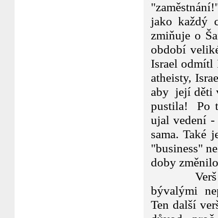
"zaměstnání!"
jako každý 
zmiňuje o Ša
období velik
Israel odmítl 
atheisty, Isr
aby její děti
pustila! Po 
ujal vedení -
sama. Také je
"business" ne
doby změnilo
Verš 5:19 u
bývalými nep
Ten další ver