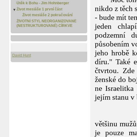
Útěk k Bohu - Jim Hohnberger
nikdo z těch
Život mesiáše 1 první část
▼
Život mesiáše 2 pokračování
- bude mít ten
ŽIVOTNÍ STYL NEORGANIZOVANÉ
jeden chlap
(NESTRUKTUROVANÉ) CÍRKVE
podzemní du
působením vod
Pro stažení i čtení
jeho hrobě k
David Hunt
díru." Také e
čtvrtou. Zd
ženské do boj
ne Israelitk
jejím stanu v
Kapit
Debora byl
většinu mužů
je pouze ma