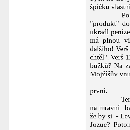
špičku vlastn
Počátek ka
"produkt" do
ukradl peníze
má plnou vi
dalšího! Verš
chtěl". Verš 
bůžků? Na zá
Mojžíšův vnu
Kapito
první.
Tento závě
na mravní ba
že by si - Lev
Jozue? Potom 