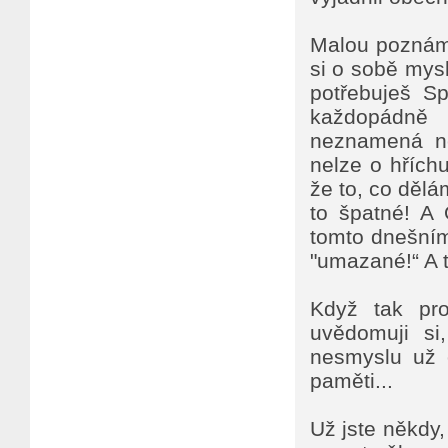
Malou poznámk
si o sobě mysl
potřebuješ Sp
každopádně 
neznamená ně
nelze o hřích
že to, co dělám
to špatné! A 
tomto dnešním 
"umazané!“ A t
Když tak pro
uvědomuji si
nesmyslu už o
paměti...
Už jste někdy