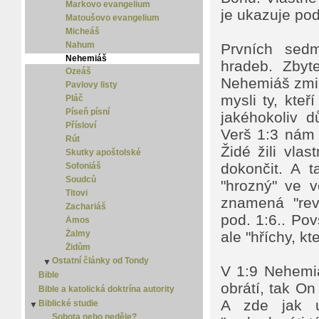
Markovo evangelium
je ukazuje po
Matoušovo evangelium
Micheáš
Nahum
Prvních sed
Nehemiáš
hradeb. Zbyt
Ozeáš
Nehemiáš zmiňuj
Pavlovy listy
mysli ty, kteř
Pláč
Píseň písní
jakéhokoliv d
Přísloví
Verš 1:3 nám 
Rút
Židé žili vla
Skutky apoštolské
dokončit. A 
Sofoniáš
Soudců
"hrozný" ve v
Titovi
znamená "reve
Zachariáš
pod. 1:6.. Pov
Ámos
Žalmy
ale "hříchy, kt
Židům
Ostatní články od Tondy
▼
V 1:9 Nehemiá
Homo curiosus
Bible
obrátí, tak On 
Islám
Bible a katolická doktrína autority
Jediná cesta
A zde jak u
Biblické studie
▼
Jidáš Iškariotský
Sobota nebo neděle?