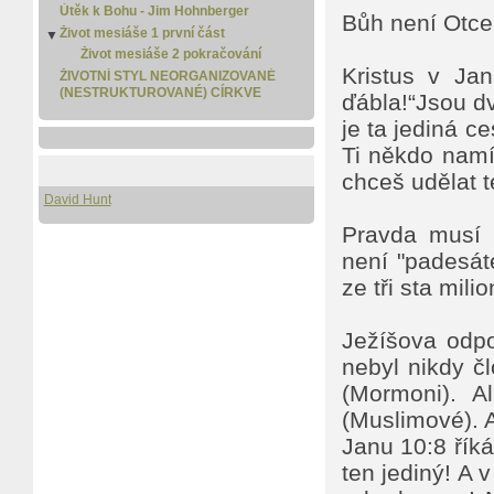
Útěk k Bohu - Jim Hohnberger
Bůh není Otc
Život mesiáše 1 první část
▼
Život mesiáše 2 pokračování
Kristus v Jan
ŽIVOTNÍ STYL NEORGANIZOVANÉ
(NESTRUKTUROVANÉ) CÍRKVE
ďábla!“Jsou dvo
je ta jediná c
Ti někdo namít
Pro stažení i čtení
chceš udělat 
David Hunt
Pravda musí 
není "padesát
ze tři sta mil
Ježíšova odpo
nebyl nikdy č
(Mormoni). A
(Muslimové). 
Janu 10:8 říká
ten jediný! A 