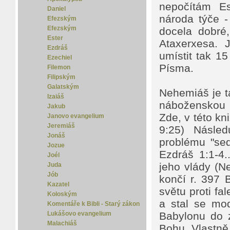
nepočítám Es
Daniel
národa týče 
Efezským
Efezským
docela dobré,
Ester
Ataxerxesa. 
Ezdráš
umístit tak 1
Ezechiel
Písma.
Filemon
Filipským
Galatským
Nehemiáš je t
Izaiáš
náboženskou s
Jakub
Zde, v této k
Janovo evangelium
Jeremiáš
9:25) Násled
Jonáš
problému "sed
Jozue
Ezdráš 1:1-4.
Joél
jeho vlády (N
Juda
Jób
končí r. 397 
Kazatel
světu proti f
Koloským
a stal se mod
Komentáře k Bibli - Starý zákon
Lukášovo evangelium
Babylonu do z
Malachiáš
Bohu. Vlastně