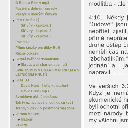
modlitba - ale
O Bohu a Bibli v mp3
Pastýři s dobrými úmysly
Pastýři s dobrými úmysly
4:10.. Někdy 
Petr Chelčický
▼
"Judové" jsou
Síť víry - kapitola 1
nepřítel zjis
Síť víry - kapitola 2
Síť víry - kapitola 3
přímé nepřátel
Polemika
druhé oštěp či
Přímé stezky pro dítky Boží
neměli čas na 
Různé odkazy
"zbohatlíkům,
Skrytá tvář charismatismu
▼
jednání a - j
Skrytá tvář charismatismu 2
▼
Skrytá tvář charismatismu 3
SPIRITISMUS V CHARISMATICKÉM A V
▼
napravil.........
LETNIČNÍM HNUTÍ?
Skrytá tvář charismatismu 4
STAHUJ
▼
Ve verších 6:
David Hunt - knihy ke stažení
David Hunt - mp3
Když je nemů
Svrablavé uši - John Stetz
ekumenické hn
Tak ty už nechceš chodit do církve?
byli ochotni p
Trendy v cirkvi v postmodernej dobe
mezi národy, b
Vernon McGee
▼
my všichni jsme
Matouš
▼
Matouš 2
Vzkazy