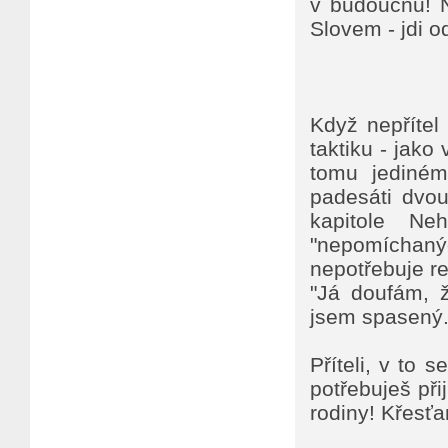
v budoucnu! N
Slovem - jdi o
Když nepřítel
taktiku - jako
tomu jediném
padesáti dvou
kapitole Ne
"nepomíchaný
nepotřebuje re
"Já doufám, 
jsem spasený.
Příteli, v to 
potřebuješ při
rodiny! Křesťa