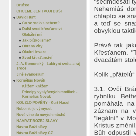
"sedmdesáti tý
Jistota
Bručko
Nehemiáš dor
Kdo odvalil kámen?
CHCEME JEN TVOJI DUŠI
chlapíci se sn
Kterou?
David Hunt
▼
Moudrost
a teď se snaž
Co se stalo s nebem?
▼
New Age
Další svod křesťanství
Co se stalo s nebem? - 2
obvyklou takt
▼
Náboženství versus křesťanství
Globální mír
Co se stalo s nebem? - 3
Další svod křesťanství 2
Osamělý spasitel
Jak blízko jsme?
Co se stalo s nebem? - 4
Další svod křesťanství 3
▼
Právě tak jak
Porozumět slovu
Obrana víry
Jak blízko jsme? 2
▼
Smrt
Křesťanem. "
Okultní invaze
Jak blízko jsme? 3
Obrana víry 2
▼
Spása je zadarmo
Svod křesťanství
Jak blízko jsme? 4
Obrana víry 3
Okultní invaze 2
▼
▼
dvacátém stole
Zlý sen
Jak blízko jsme? 5
Svod křesťanství 2
Okultní invaze 3
J. A. Komenský - Labirynt světa a ráj
srdce
Svod křesťanství 3
Kolik „přátelů“ 
Jiné evangelium
Kornélius Novák
▼
Křížem krážem
3:1. Ovčí Brá
Principy vyslyšených modliteb -
rybníku Beth
Kornelius Novak
pomáhala na 
KOUZLO POVĚRY - Kurt Hasel
Nebo nie je výmysel.
záznam na vě
Nové víno do nových měchů
"legální" v M
NÁVRAT BOŽEJ SLÁVY
Kristus změnil
Návrat Boží slávy
Bůh odpustil 
Návrat Boží slávy CZ