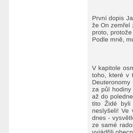
První dopis Jan
že On zemřel 
proto, protože
Podle mně, mu
V kapitole os
toho, které v
Deuteronomy a
za půl hodiny 
až do poledne
tito Židé byl
neslyšeli! Ve 
dnes - vysvětl
ze samé rados
vyjádřili obec