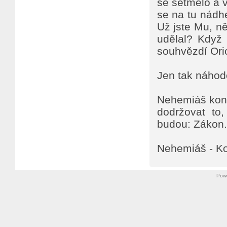
se setmělo a vy
se na tu nádh
Už jste Mu, ně
udělal? Když 
souhvězdí Ori
Jen tak náho
Nehemiáš konč
dodržovat to,
budou: Zákon. 
Nehemiáš - Ko
Pow