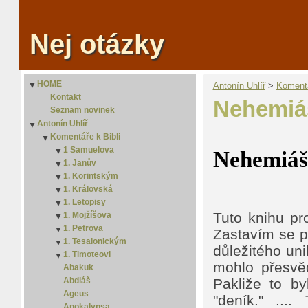
Nej otázky
HOME
▼
Antonín Uhlíř
‎ > ‎
Komentá
Kontakt
Nehemiá
Seznam novinek
Antonín Uhlíř
▼
Komentáře k Bibli
▼
1 Samuelova
▼
Nehemiáš
1. Janův
2. Samuelova
▼
1. Korintským
2. Janův
▼
1. Královská
3. Janův
2. Korintským
▼
1. Letopisy
2. Královská
▼
Tuto knihu pr
1. Mojžíšova
2. Letopisy
▼
1. Petrova
2. Mojžíšova
▼
Zastavím se p
1. Tesalonickým
3. Mojžíšova
2. Petrova
▼
důležitého uni
1. Timoteovi
4. Mojžíšova
2. Tesalonickým
▼
mohlo přesvě
Abakuk
5 Mojžíšova
2. Timoteovi
Abdiáš
Pakliže to b
Ageus
"deník." ....
Apokalypsa