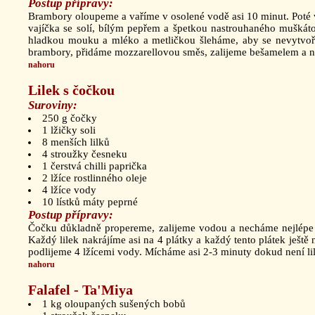
Postup přípravy:
Brambory oloupeme a vaříme v osolené vodě asi 10 minut. Poté 
vajíčka se solí, bílým pepřem a špetkou nastrouhaného muškát
hladkou mouku a mléko a metličkou šleháme, aby se nevytvoř
brambory, přidáme mozzarellovou směs, zalijeme bešamelem a na
nahoru
Lilek s čočkou
Suroviny:
250 g čočky
1 lžičky soli
8 menších lilků
4 stroužky česneku
1 čerstvá chilli paprička
2 lžíce rostlinného oleje
4 lžíce vody
10 lístků máty peprné
Postup přípravy:
Čočku důkladně propereme, zalijeme vodou a necháme nejlépe p
Každý lilek nakrájíme asi na 4 plátky a každý tento plátek ješt
podlijeme 4 lžícemi vody. Mícháme asi 2-3 minuty dokud není l
nahoru
Falafel - Ta'Miya
1 kg oloupaných sušených bobů