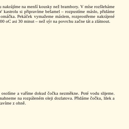
lu nakrájíme na menší kousky než brambory. V míse rozšleháme
V kastrolu si připravíme bešamel – rozpustíme máslo, přidáme
á omáčka. Pekáček vymažeme máslem, rozprostřeme nakrájené
oC asi 30 minut – než sýr na povrchu začne tát a zlátnout.
, osolíme a vaříme dokud čočka nezměkne. Poté vodu slijeme.
smahneme na rozpáleném oleji dozlatova. Přidáme čočku, lilek a
tavíme z ohně.