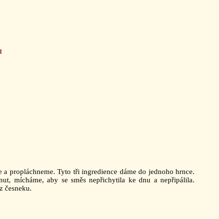
l
 a propláchneme. Tyto tři ingredience dáme do jednoho hrnce.
ut, mícháme, aby se směs nepřichytila ke dnu a nepřipálila.
z česneku.