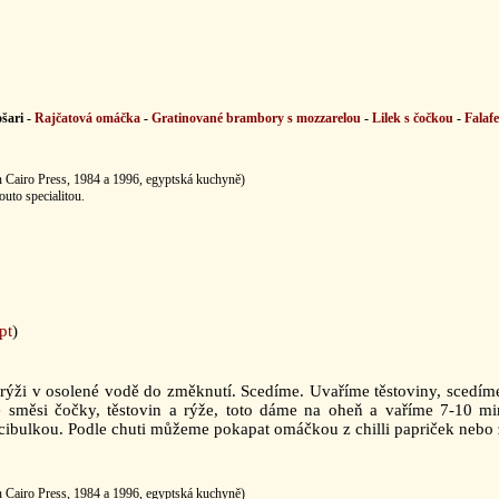
šari -
Rajčatová omáčka
-
Gratinované brambory s mozzarelou
-
Lilek s čočkou
-
Falafe
n Cairo Press, 1984 a 1996, egyptská kuchyně)
outo specialitou.
pt
)
ýži v osolené vodě do změknutí. Scedíme. Uvaříme těstoviny, scedíme
 směsi čočky, těstovin a rýže, toto dáme na oheň a vaříme 7-10 min
cibulkou. Podle chuti můžeme pokapat omáčkou z chilli papriček nebo 
n Cairo Press, 1984 a 1996, egyptská kuchyně)