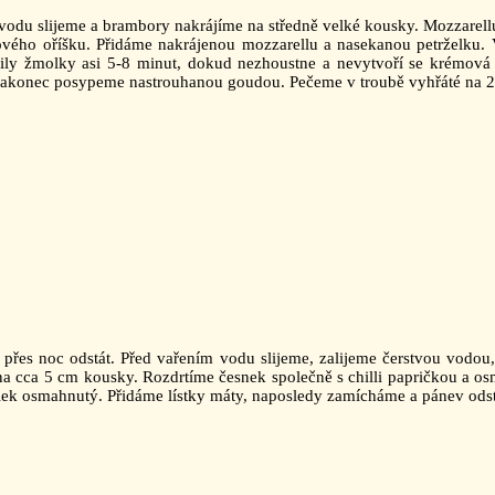
vodu slijeme a brambory nakrájíme na středně velké kousky. Mozzarel
ového oříšku. Přidáme nakrájenou mozzarellu a nasekanou petrželku. 
ily žmolky asi 5-8 minut, dokud nezhoustne a nevytvoří se krémov
konec posypeme nastrouhanou goudou. Pečeme v troubě vyhřáté na 200 
řes noc odstát. Před vařením vodu slijeme, zalijeme čerstvou vodou
ě na cca 5 cm kousky. Rozdrtíme česnek společně s chilli papričkou a o
ilek osmahnutý. Přidáme lístky máty, naposledy zamícháme a pánev ods