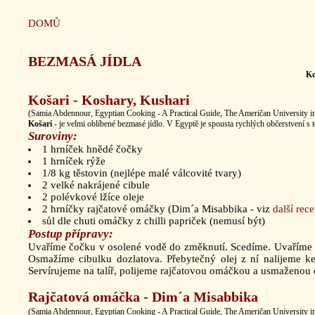
DOMŮ
BEZMASÁ JÍDLA
Ko
Košari - Koshary, Kushari
(Samia Abdennour, Egyptian Cooking - A Practical Guide, The Američan University i
Košarí
- je velmi oblíbené bezmasé jídlo. V Egyptě je spousta rychlých občerstvení s t
Suroviny:
1 hrníček hnědé čočky
1 hrníček rýže
1/8 kg těstovin (nejlépe malé válcovité tvary)
2 velké nakrájené cibule
2 polévkové lžíce oleje
2 hrníčky rajčatové omáčky (Dim´a Misabbika - viz
další rece
sůl dle chuti omáčky z chilli papriček (nemusí být)
Postup přípravy:
Uvaříme čočku v osolené vodě do změknutí. Scedíme. Uvaříme r
Osmažíme cibulku dozlatova. Přebytečný olej z ní nalijeme ke
Servírujeme na talíř, polijeme rajčatovou omáčkou a usmaženou 
Rajčatová omáčka - Dim´a Misabbika
(Samia Abdennour, Egyptian Cooking - A Practical Guide, The Američan University i