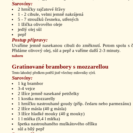
Suroviny:
2 hrníčky rajčatové šťávy
1 - 2 cibule, velmi jemně nakrájená
5 - 7 stroužků česneku, utřených
1 lžička olivového oleje
jedlý olej sůl
pepř
Postup přípravy:
Uvaříme jemně nasekanou cibuli do změknutí. Potom spolu s 
Přidáme olivový olej, sůl a pepř a vaříme další 2-3 minuty.
nahoru
Gratinované brambory s mozzarellou
Tento lahodný předkrm potěší jistě všechny milovníky sýrů.
Suroviny:
1 kg brambor
3-4 vejce
2 lžíce jemně nasekané petrželky
1 kostka mozzarelly
1 hrníčku nastrouhané goudy (příp. čedaru nebo parmezánu)
2 lžíce másla (40 g másla)
3 lžíce hladké mouky (40 g mouky)
1 l mléka (0,4 l mléka)
špetka nastrouhaného muškátového oříšku
sůl a bílý pepř