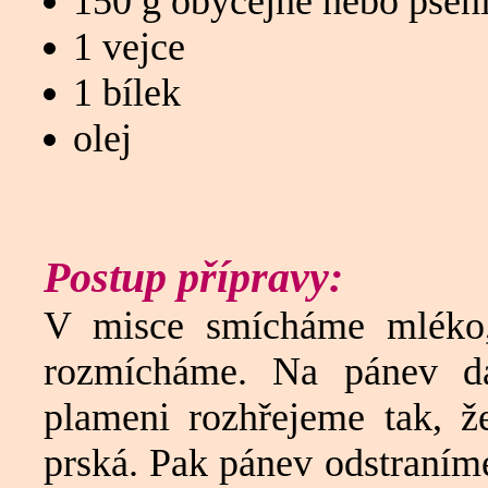
150 g obyčejné nebo pše
1 vejce
1 bílek
olej
Postup přípravy:
V misce smícháme mléko,
rozmícháme. Na pánev dá
plameni rozhřejeme tak, ž
prská. Pak pánev odstraníme