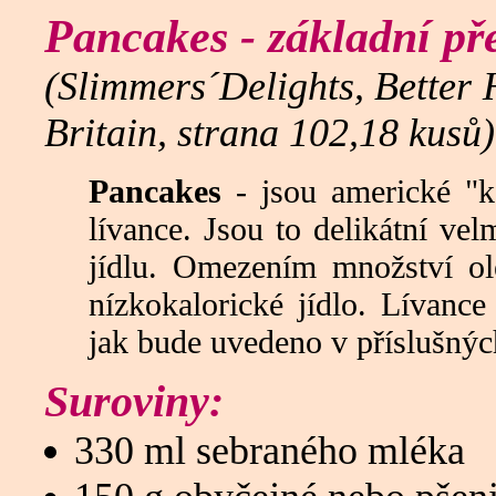
Pancakes - základní př
(Slimmers´Delights, Better
Britain, strana 102,18 kusů)
Pancakes
- jsou americké "k
lívance. Jsou to delikátní ve
jídlu. Omezením množství ol
nízkokalorické jídlo. Lívanc
jak bude uvedeno v příslušnýc
Suroviny:
330 ml sebraného mléka