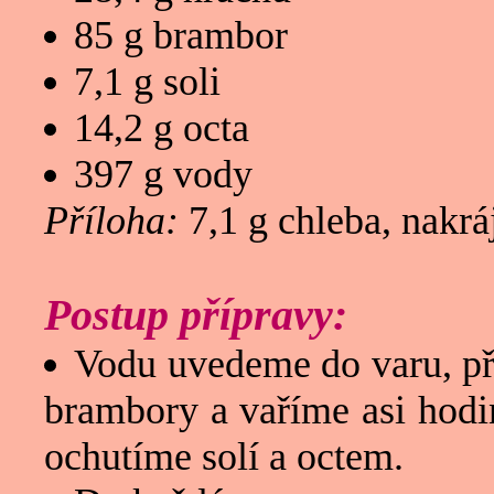
85 g brambor
7,1 g soli
14,2 g octa
397 g vody
Příloha:
7,1 g chleba, nakr
Postup přípravy:
Vodu uvedeme do varu, př
brambory a vaříme asi hodi
ochutíme solí a octem.