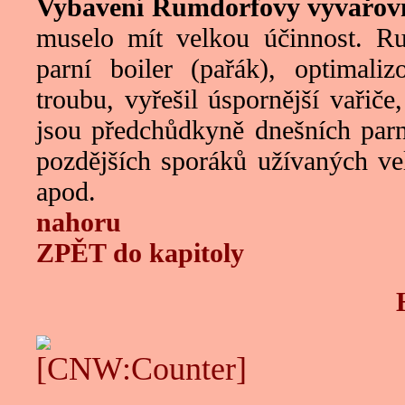
Vybavení Rumdorfovy vyvařov
muselo mít velkou účinnost. Ru
parní boiler (pařák), optimal
troubu, vyřešil úspornější vařiče
jsou předchůdkyně dnešních parn
pozdějších sporáků užívaných ve
apod.
nahoru
ZPĚT do kapitoly