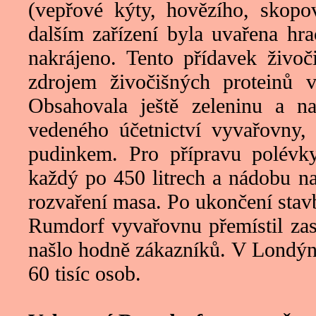
(vepřové kýty, hovězího, skopov
dalším zařízení byla uvařena hr
nakrájeno. Tento přídavek živo
zdrojem živočišných proteinů 
Obsahovala ještě zeleninu a n
vedeného účetnictví vyvařovny, 
pudinkem. Pro přípravu polévky
každý po 450 litrech a nádobu n
rozvaření masa. Po ukončení stavb
Rumdorf vyvařovnu přemístil zas
našlo hodně zákazníků. V Londýn
60 tisíc osob.