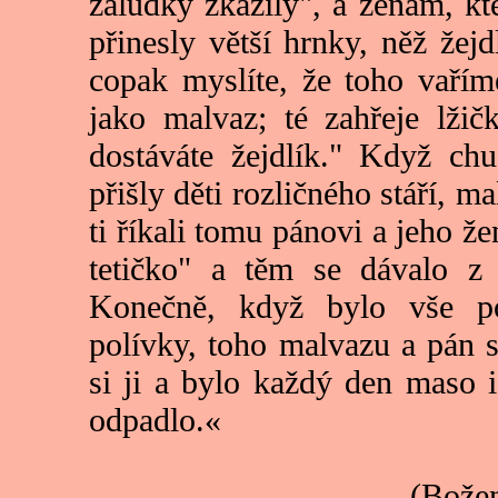
žaludky zkazily", a ženám, kte
přinesly větší hrnky, něž žej
copak myslíte, že toho vařím
jako malvaz; té zahřeje lžičk
dostáváte žejdlík." Když ch
přišly děti rozličného stáří, ma
ti říkali tomu pánovi a jeho ž
tetičko" a těm se dávalo z 
Konečně, když bylo vše pod
polívky, toho malvazu a pán s
si ji a bylo každý den maso i
odpadlo.«
(Bože