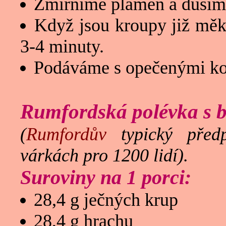
Zmírníme plamen a dusím
Když jsou kroupy již měk
3-4 minuty.
Podáváme s opečenými ko
Rumfordská polévka s 
(
Rumfordův
typický předp
várkách pro 1200 lidí).
Suroviny na 1 porci:
28,4 g ječných krup
28,4 g hrachu