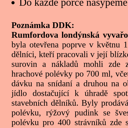
Do každé porce nasypeme 
Poznámka DDK:
Rumfordova londýnská vyvař
byla otevřena poprve v květnu 19
dělníci, kteří pracovali v její blí
surovin a nákladů mohli zde 
hrachové polévky po 700 ml, včet
dávku na snídaní a druhou na ob
jídlo dostačující k úhradě spot
stavebních dělníků. Byly prodáv
polévku, rýžový pudink se šv
polévku pro 400 strávníků zde 