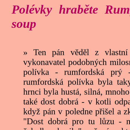
Polévky hraběte Rum
soup
» Ten pán věděl z vlastní
vykonavatel podobných milosr
polívka - rumfordská prý 
rumfordská polívka byla tak
hrnci byla hustá, silná, mnoh
také dost dobrá - v kotli odp
když pán v poledne přišel a zk
"Dost dobrá pro tu lůzu - n