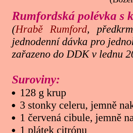
Rumfordská polévka s 
(
Hrabě Rumford
, předkr
jednodenní dávka pro jedno
zařazeno do DDK v lednu 2
Suroviny:
128 g krup
3 stonky celeru, jemně na
1 červená cibule, jemně n
1 plátek citrónu