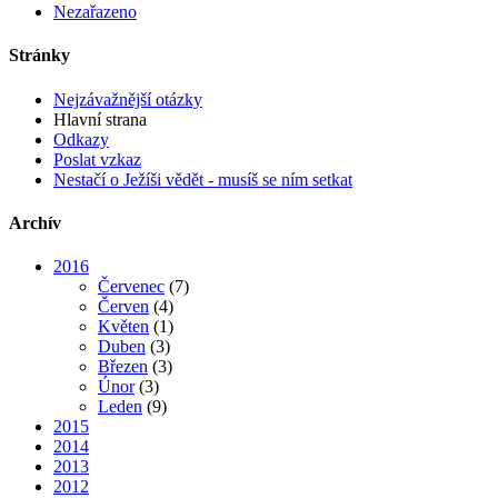
Nezařazeno
Stránky
Nejzávažnější otázky
Hlavní strana
Odkazy
Poslat vzkaz
Nestačí o Ježíši vědět - musíš se ním setkat
Archív
2016
Červenec
(7)
Červen
(4)
Květen
(1)
Duben
(3)
Březen
(3)
Únor
(3)
Leden
(9)
2015
2014
2013
2012