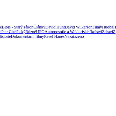
le
Bible - Starý zákon
Články
David Hunt
David Wilkerson
Filmy
Hudba
H
s
Petr Chelčický
Různé
UFO
Antroposofie a Waldorfské školství
Zdraví
Z
istorie
Dokumentární filmy
Pavel Hanes
Nezařazeno