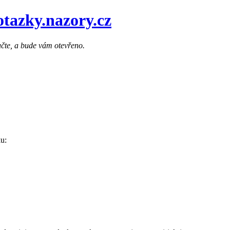
otazky.nazory.cz
učte, a bude vám otevřeno.
ku: