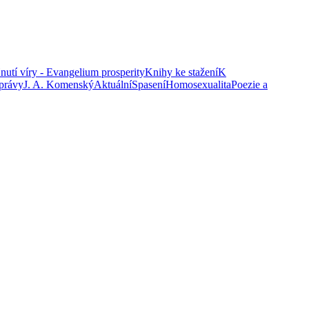
nutí víry - Evangelium prosperity
Knihy ke stažení
K
právy
J. A. Komenský
Aktuální
Spasení
Homosexualita
Poezie a