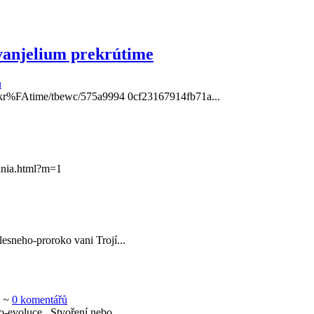
vanjelium prekrútime
ů
ekr%FAtime/tbewc/575a9994 0cf23167914fb71a...
tania.html?m=1
alesneho-proroko vani Trojí...
~
0 komentářů
bo-evoluce Stvoření nebo...