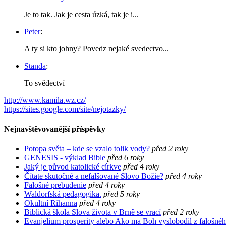
Je to tak. Jak je cesta úzká, tak je i...
Peter
:
A ty si kto johny? Povedz nejaké svedectvo...
Standa
:
To svědectví
http://www.kamila.wz.cz/
https://sites.google.com/site/nejotazky/
Nejnavštěvovanější příspěvky
Potopa světa – kde se vzalo tolik vody?
před 2 roky
GENESIS - výklad Bible
před 6 roky
Jaký je původ katolické církve
před 4 roky
Čítate skutočné a nefalšované Slovo Božie?
před 4 roky
Falošné prebudenie
před 4 roky
Waldorfská pedagogika.
před 5 roky
Okultní Rihanna
před 4 roky
Biblická škola Slova života v Brně se vrací
před 2 roky
Evanjelium prosperity alebo Ako ma Boh vyslobodil z falošnéh