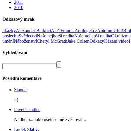
2011
2010
Odkazový mrak
ukázky
Alexander Barkoci
Aleš Franc - Apologet.cz
Antonín Uhlíř
Bib
poslechu
Svědectví
Naše nejhorší realita
Naše nejlepší realita
Okultizmu
umění
Náboženství
Cheryl McGrath
Jake Colsen
Odkazy
Kázání video
H
Vyhledávání
Poslední komentáře
Standa
:
:-)
Pavel Tkadlec
:
Nádhera...poko ušeli se mě zvěstovat...
Luděk Slabý
: