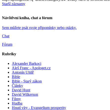
Starší záznamy
Návštěvní kniha, chat a fórum
Sem můžete psát svoje připomínky nebo otázky.
Chat
Fórum
Rubriky
Alexander Barkoci
Aleš Franc - Apologet.cz
Antonín Uhlíř
Bible
Bible - Starý zákon
Články
David Hunt
David Wilkerson
Filmy
Hudba
Hnutí víry - Evangelium prosperity