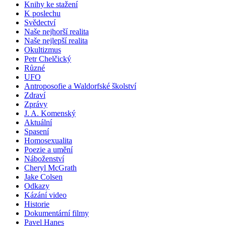
Knihy ke stažení
K poslechu
Svědectví
Naše nejhorší realita
Naše nejlepší realita
Okultizmus
Petr Chelčický
Různé
UFO
Antroposofie a Waldorfské školství
Zdraví
Zprávy
J. A. Komenský
Aktuální
Spasení
Homosexualita
Poezie a umění
Náboženství
Cheryl McGrath
Jake Colsen
Odkazy
Kázání video
Historie
Dokumentární filmy
Pavel Hanes