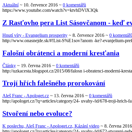
Aktuální
~
10. července 2016
~
0 komentářů
https://www.youtube.com/watch?v=ktvhDVlX3Qk
Z Rasťovho pera List Sásovčanom - keď e
Hnutí víry - Evangelium prosperity
~
8. července 2016
~
0 komentář
http://www.onasnejde.sk/#!List-S%E1sov?anom -ke?-evanjelium-pr
Falošní obrátenci a moderní kresťania
Články
~
19. června 2016
~
0 komentářů
http://uzkacesta.blogspot.cz/2015/08/falosn i-obratenci-moderni-kres
Trojí hřích falešného prorokování
Aleš Franc - Apologet.cz
~
13. června 2016
~
0 komentářů
http://apologet.cz/?q=articles/category/24- uvahy-/id/678-troji-hrich-f
Stvoření nebo evoluce?
K poslechu, Aleš Franc - Apologet.cz, Kázání video
~
8. června 2016
http://apologet.cz/?q=articles/category/24- uvahy-/id/672-stvoreni-ne