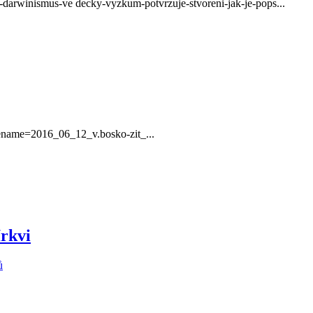
pro-darwinismus-ve decky-vyzkum-potvrzuje-stvoreni-jak-je-pops...
ilename=2016_06_12_v.bosko-zit_...
rkvi
ů