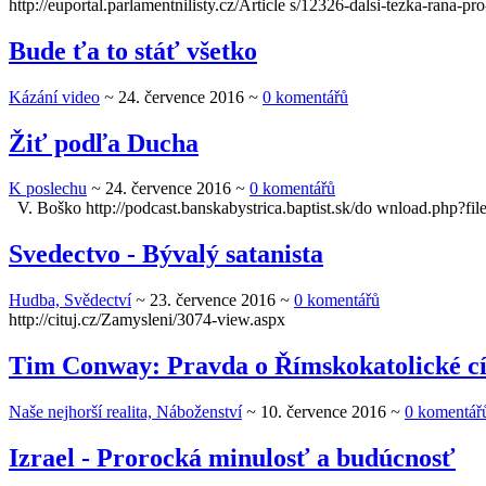
http://euportal.parlamentnilisty.cz/Article s/12326-dalsi-tezka-rana-
Bude ťa to stáť všetko
Kázání video
~
24. července 2016
~
0 komentářů
Žiť podľa Ducha
K poslechu
~
24. července 2016
~
0 komentářů
V. Boško http://podcast.banskabystrica.baptist.sk/do wnload.php?f
Svedectvo - Bývalý satanista
Hudba, Svědectví
~
23. července 2016
~
0 komentářů
http://cituj.cz/Zamysleni/3074-view.aspx
Tim Conway: Pravda o Římskokatolické cí
Naše nejhorší realita, Náboženství
~
10. července 2016
~
0 komentář
Izrael - Prorocká minulosť a budúcnosť