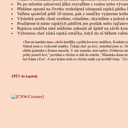
Po po mírném zabarvení jíšku rozvaříme s vodou nebo vývare
Přidáme opraná na čtvrtky rozkrájená oloupaná rajská jablka č
Vaříme společně ještě 10 minut, pak z omáčky vyjmeme kořen
Výsledek podle chuti osolíme, osladíme, okyselíme a pokud má
Použijeme-li místo rajských jablíček jen protlak nebo rajčat
Rajskou omáčku také můžeme zahustit až úplně na závěr kou
Výbornou chuť získá rajská omáčka, když do ní během vařen
»Teta mi nandala maso, okolo knedlíky a polila krvavou omáčkou. Koukám na ost
Nabral jsem si vrchovatě omáčky. Čekám chuť po krvi, nedočkal jsem se. Omá
obědu praženku a lívance nasucho. U nás omastku není nazbyt. Zvědavost mi ned
politý prasečí krví," povídám a všichni se dali do smíchu. "Maminka doma nevař
byl Adam a Eva". A zase kolem stolu se všichni smáli a já nevěděl čemu. "Až do
ZPĚT do kapitoly