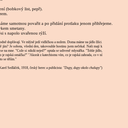
ní (bobkový list, pepř).
érem.
cháme samotnou povařit a po přidání protlaku jenom přihřejeme.
avkem smetany.
i s napolo uvařenou rýží.
 hodně dopřávají. Ve mlýně jedí vidličkou a nožem. Doma máme na jídlo lžíci.
 jím? Je sobota, všední den, takovouhle hostinu jsem nečekal. Naši mají k
 se na mne. "Cože si nikdá nejed?" optala se udiveně mlynářka. "Tohle jídlo,
o je rajská omáčka?" "Akorát z katechismu vím, co je rajská zahrada, co v ní
to se těším."
Karel Sedláček, 1918, český herec a publicista:
"Dupy, dupy okolo chalupy"
)