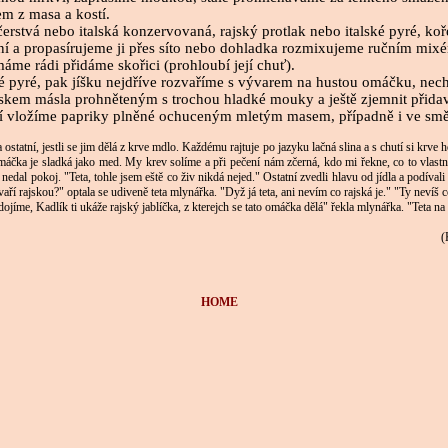
m z masa a kostí.
erstvá nebo italská konzervovaná, rajský protlak nebo italské pyré, koře
í a propasírujeme ji přes síto nebo dohladka rozmixujeme ručním mix
me rádi přidáme skořici (prohloubí její chuť).
ové pyré, pak jíšku nejdříve rozvaříme s vývarem na hustou omáčku, ne
skem másla prohněteným s trochou hladké mouky a ještě zjemnit přid
í vložíme papriky plněné ochuceným mletým masem, případně i ve směs
atní, jestli se jim dělá z krve mdlo. Každému rajtuje po jazyku lačná slina a s chutí si krve
čka je sladká jako med. My krev solíme a při pečení nám zčerná, kdo mi řekne, co to vlastně
al pokoj. "Teta, tohle jsem eště co živ nikdá nejed." Ostatní zvedli hlavu od jídla a podívali
í rajskou?" optala se udiveně teta mlynářka. "Dyž já teta, ani nevím co rajská je." "Ty nevíš c
jíme, Kadlík ti ukáže rajský jablíčka, z kterejch se tato omáčka dělá" řekla mlynářka. "Teta na 
(
HOME