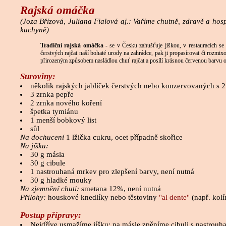
Rajská omáčka
(Joza Břízová, Juliana Fialová aj.: Vaříme chutně, zdravě a ho
kuchyně)
Tradiční rajská omáčka
- se v Česku zahušťuje jíškou, v restauracích s
čerstvých rajčat naší bohaté urody na zahrádce, pak ji propasírovat či rozmi
přirozeným způsobem nasládlou chuť rajčat a posílí krásnou červenou barvu 
Suroviny:
několik rajských jablíček čerstvých nebo konzervovaných s 2 
3 zrnka pepře
2 zrnka nového koření
špetka tymiánu
1 menší bobkový list
sůl
Na dochucení
1 lžička cukru, ocet případně skořice
Na jíšku:
30 g másla
30 g cibule
1 nastrouhaná mrkev pro zlepšení barvy, není nutná
30 g hladké mouky
Na zjemnění chuti:
smetana 12%, není nutná
Přílohy:
houskové knedlíky nebo těstoviny
"al dente"
(např. kol
Postup přípravy:
Nejdříve usmažíme jíšku; na másle zpěníme cibuli s nastrou