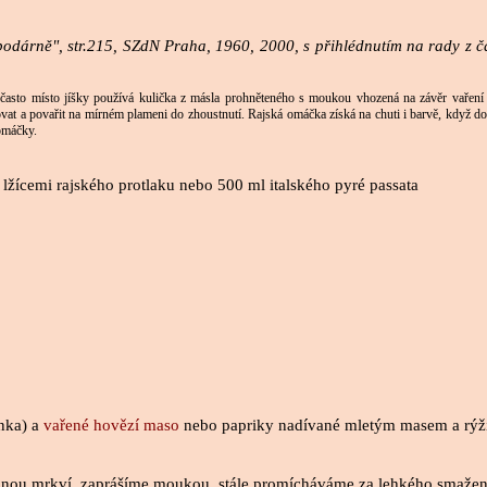
spodárně", str.215, SZdN Praha, 1960, 2000, s přihlédnutím na rady z 
e často místo jíšky používá kulička z másla prohněteného s moukou vhozená na závěr vař
xovat a povařit na mírném plameni do zhoustnutí. Rajská omáčka získá na chuti i barvě, když 
omáčky.
lžícemi rajského protlaku nebo 500 ml italského pyré passata
ínka) a
vařené hovězí maso
nebo papriky nadívané mletým masem a rýž
hanou mrkví, zaprášíme moukou, stále promícháváme za lehkého smažen