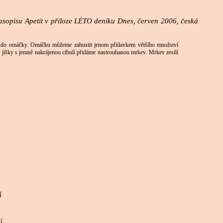
časopisu Apetit v příloze LÉTO deníku Dnes, červen 2006, česká
ení do omáčky. Omáčku můžeme zahustit jenom přídavkem většího množství
do jíšky s jemně nakrájenou cibulí přidáme nastrouhanou mrkev. Mrkev zesílí
í
í.