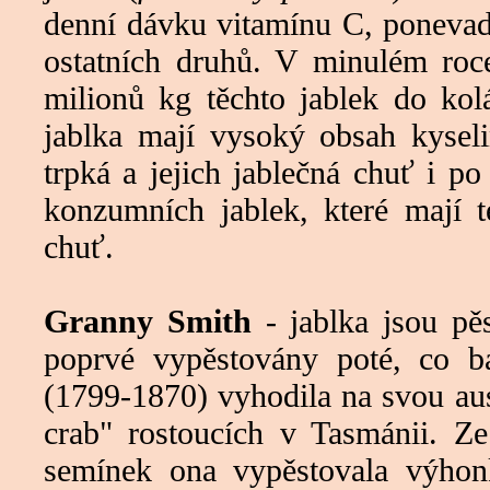
denní dávku vitamínu C, ponevadž
ostatních druhů. V minulém roce
milionů kg těchto jablek do kol
jablka mají vysoký obsah kyseli
trpká a jejich jablečná chuť i po
konzumních jablek, které mají t
chuť.
Granny Smith
- jablka jsou pě
poprvé vypěstovány poté, co 
(1799-1870) vyhodila na svou aus
crab" rostoucích v Tasmánii. Z
semínek ona vypěstovala výhonk