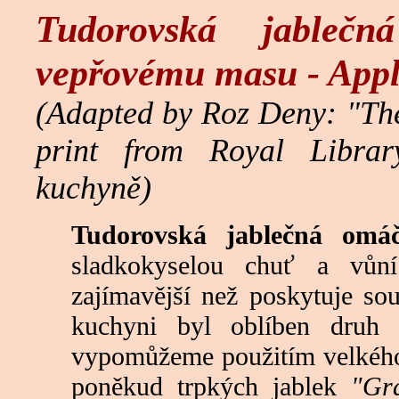
Tudorovská jable
vepřovému masu - Appl
(Adapted by Roz Deny: "Th
print from Royal Library
kuchyně)
Tudorovská jablečná omá
sladkokyselou chuť a vůn
zajímavější než poskytuje so
kuchyni byl oblíben druh
vypomůžeme použitím velkéh
poněkud trpkých jablek
"Gr