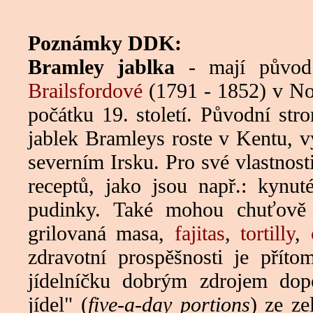
Poznámky DDK:
Bramley jablka
- mají původ
Brailsfordové
(1791 - 1852) v Not
počátku 19. století. Původní stro
jablek Bramleys roste v Kentu, 
severním Irsku. Pro své vlastnost
receptů, jako jsou např.: kynut
pudinky. Také mohou chuťově 
grilovaná masa,
fajitas
,
tortilly
,
zdravotní prospěšnosti je přít
jídelníčku dobrým zdrojem dop
jídel" (
five-a-day portions
) ze ze