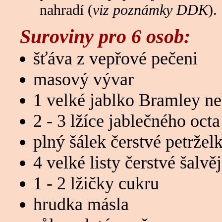
nahradí (
viz poznámky DDK
).
Suroviny pro 6 osob:
šťáva z vepřové pečeni
masový vývar
1 velké jablko Bramley n
2 - 3 lžíce jablečného octa
plný šálek čerstvé petržel
4 velké listy čerstvé šalvě
1 - 2 lžičky cukru
hrudka másla