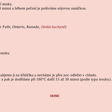
í misky.
0 minut a během pečení je poléváme sójovou omáčkou.
Ear Falls, Ontario, Kanada,
čínská kuchyně
)
esneku
ijeme ji na křidýlka a necháme je přes noc odležet v chladu.
 a pak je doděláme při 180°C další 15 až 30 minut (podle typu trouby).
HOME