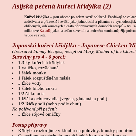
Asijská pečená kuřecí křidýlka (2)
Kuřecí křidýlka
- jsou obecně po celém světě oblíbená. Prodávají se chlaz
zadělávaná a přirozeně i zvlášť jako jednoduchá a pikantní ve východoasij
oblíbených, odzkoušených a často připravovaných domácích receptů - tzv. "r
milionové
Kanadě
, jako na celém severním americkém kontinentě, žije početn
všude ve světe.
Japonská kuřecí křidýlka - Japanese Chicken W
(Treasured Family Recipes, recept od Mary, Mother of the Chur
Suroviny pro 4 - 6 porcí:
1,3 kg kuřecích křidýlek
1 vajíčko, rozšlehané
1 šálek mouky
1 šálek rozpuštěného másla
3 lžíce vody
1 šálek bílého cukru
1/2 šálku octa
1 lžička ochucovadla (vegeta, glutamát a pod.)
1/2 lžičky soli (nebo podle chuti)
Na polévání při pečení:
3 lžíce sójové omáčky
Postup přípravy
Křidýlka rozkrojíme v kloubu na poloviny, kousky ponoříme 
Osmažíme na másle do tmavě hnědé barvy a do křupava.