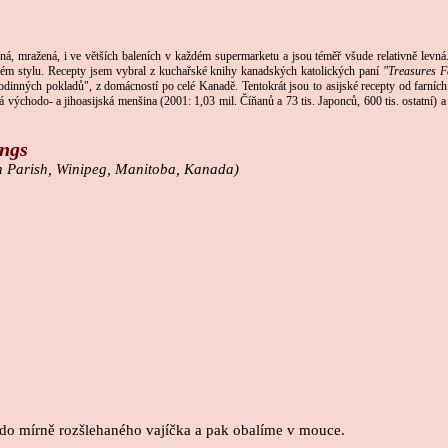
ená, mražená, i ve větších baleních v každém supermarketu a jsou téměř všude relativně levn
ském stylu. Recepty jsem vybral z kuchařské knihy kanadských katolických paní
"Treasures F
odinných pokladů", z domácností po celé Kanadě. Tentokrát jsou to asijské recepty od farní
á východo- a jihoasijská menšina (2001: 1,03 mil. Číňanů a 73 tis. Japonců, 600 tis. ostatní) 
ings
ch Parish, Winipeg, Manitoba, Kanada)
do mírně rozšlehaného vajíčka a pak obalíme v mouce.