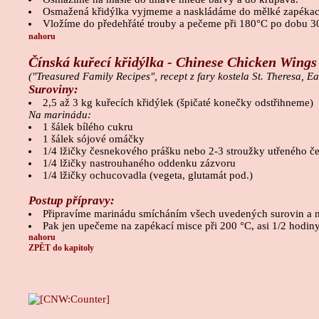
Osmažená křidýlka vyjmeme a naskládáme do mělké zapékac
Vložíme do předehřáté trouby a pečeme při 180°C po dobu 3
nahoru
Čínská kuřecí křidýlka - Chinese Chicken Wings
("Treasured Family Recipes", recept z fary kostela St. Theresa, 
Suroviny:
2,5 až 3 kg kuřecích křidýlek (špičaté konečky odstřihneme)
Na marinádu:
1 šálek bílého cukru
1 šálek sójové omáčky
1/4 lžičky česnekového prášku nebo 2-3 stroužky utřeného č
1/4 lžičky nastrouhaného oddenku zázvoru
1/4 lžičky ochucovadla (vegeta, glutamát pod.)
Postup přípravy:
Připravíme marinádu smícháním všech uvedených surovin a nal
Pak jen upečeme na zapékací misce při 200 °C, asi 1/2 hodiny
nahoru
ZPĚT do kapitoly