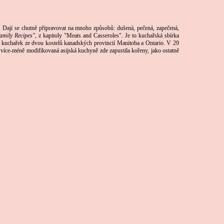
á. Dají se chutně připravovat na mnoho způsobů: dušená, pečená, zapečená,
amily Recipes"
, z kapitoly "Meats and Casseroles". Je to kuchařská sbírka
ch kuchařek ze dvou kostelů kanadských provincií Manitoba a Ontario. V 29
a více-méně modifikovaná asijská kuchyně zde zapustila kořeny, jako ostatně