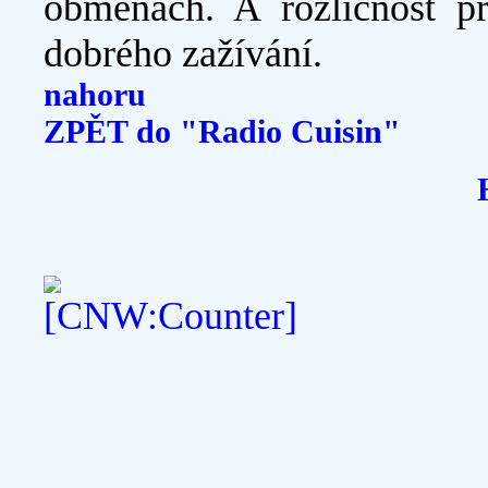
obměnách. A rozličnost př
dobrého zažívání.
nahoru
ZPĚT do "Radio Cuisin"