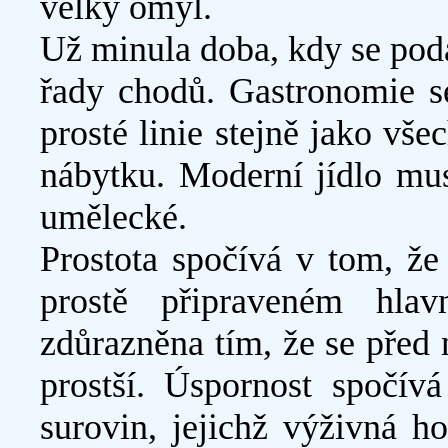
velký omyl.
Už minula doba, kdy se pod
řady chodů. Gastronomie se
prosté linie stejně jako vš
nábytku. Moderní jídlo mus
umělecké.
Prostota spočívá v tom, že 
prostě připraveném hla
zdůrazněna tím, že se před 
prostší. Úspornost spočív
surovin, jejichž výživná h