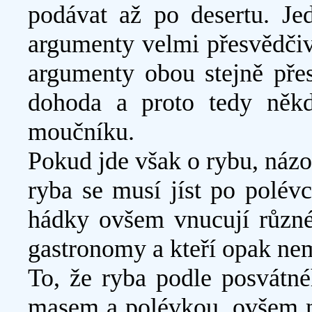
podávat až po desertu. Jed
argumenty velmi přesvědčiv
argumenty obou stejně pře
dohoda a proto tedy něk
moučníku.
Pokud jde však o rybu, názo
ryba se musí jíst po polév
hádky ovšem vnucují různé 
gastronomy a kteří opak nem
To, že ryba podle posvátn
masem a polévkou, ovšem n