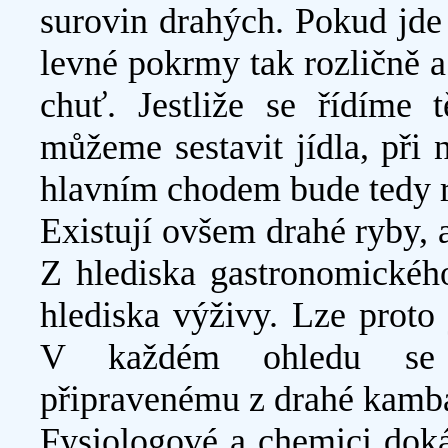
surovin drahých. Pokud jde 
levné pokrmy tak rozličně a
chuť. Jestliže se řídíme
můžeme sestavit jídla, při 
hlavním chodem bude tedy 
Existují ovšem drahé ryby, a
Z hlediska gastronomického
hlediska výživy. Lze proto
V každém ohledu se 
připravenému z drahé kamba
Fysiologové a chemici doká