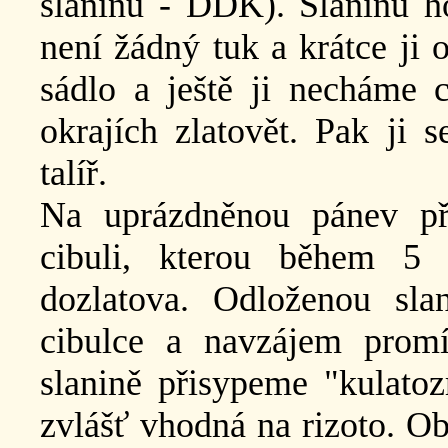
slaninu - DDK). Slaninu h
není žádný tuk a krátce ji
sádlo a ještě ji necháme 
okrajích zlatovět. Pak ji
talíř.
Na uprázdněnou pánev př
cibuli, kterou během 5
dozlatova. Odloženou sl
cibulce a navzájem prom
slanině přisypeme "kulatozr
zvlášť vhodná na rizoto. O