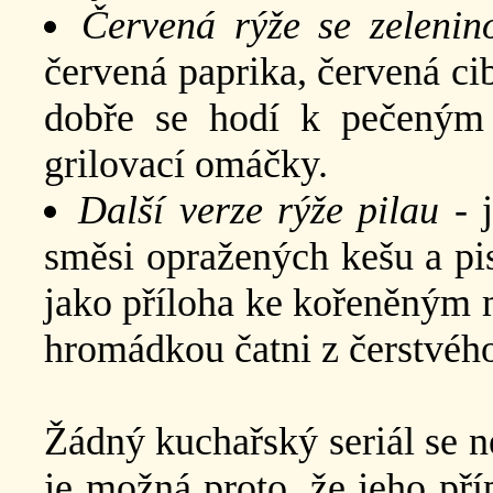
Červená rýže se zelenin
červená paprika, červená ci
dobře se hodí k pečeným
grilovací omáčky.
Další verze rýže pilau
- j
směsi opražených kešu a pis
jako příloha ke kořeněným
hromádkou čatni z čerstvého
Žádný kuchařský seriál se n
je možná proto, že jeho př