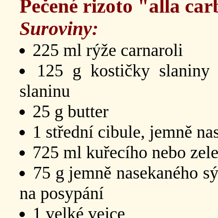
Pečené rizoto "alla ca
Suroviny:
225 ml rýže carnaroli
125 g kostičky slaniny 
slaninu
25 g butter
1 střední cibule, jemně na
725 ml kuřecího nebo zel
75 g jemně nasekaného sý
na posypání
1 velké vejce