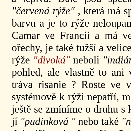
"červená rýže"
, která má s
barvu a je to rýže neloupan
Camar ve Francii a má vel
ořechy, je také tužší a veli
rýže
"divoká"
neboli
"indiá
pohled, ale vlastně to ani 
tráva risanie ? Roste ve v
systémově k rýži nepatří, 
ještě se zmíníme o druhu s 
jí
"pudinková "
nebo také
"n