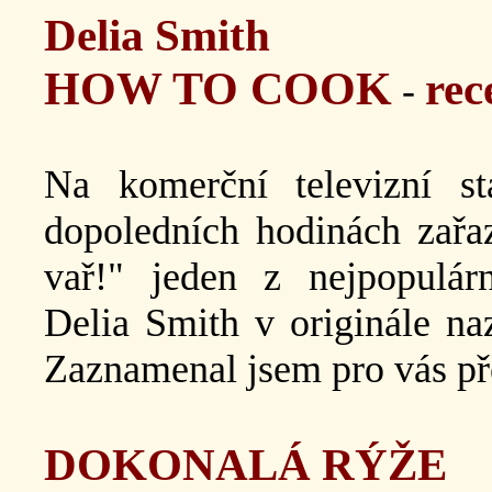
Delia Smith
HOW TO COOK
rec
-
Na komerční televizní 
dopoledních hodinách zař
vař!" jeden z nejpopulárn
Delia Smith v originále n
Zaznamenal jsem pro vás př
DOKONALÁ RÝŽE