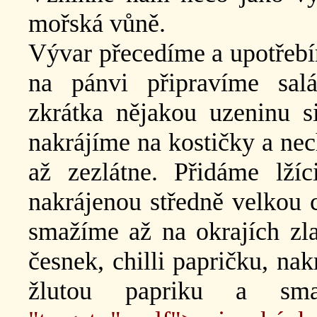
mořská vůně.
Vývar přecedíme a upotřebím
na pánvi připravíme sal
zkrátka nějakou uzeninu s
nakrájíme na kostičky a ne
až zezlátne. Přidáme lží
nakrájenou středně velkou 
smažíme až na okrajích zla
česnek, chilli papričku, na
žlutou papriku a sm