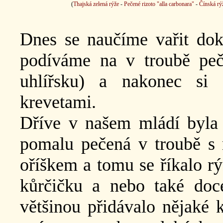
(
Thajská zelená rýže
-
Pečené rizoto "alla carbonara"
-
Čínská rý
Dnes se naučíme vařit dok
podíváme na v troubě pe
uhlířsku) a nakonec s
krevetami.
Dříve v našem mládí byla 
pomalu pečená v troubě 
oříškem a tomu se říkalo r
kůrčičku a nebo také doc
většinou přidávalo nějaké k