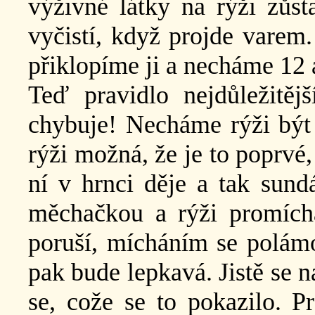
výživné látky na rýži zůs
vyčistí, když projde varem.
přiklopíme ji a necháme 12 
Teď pravidlo nejdůležitěj
chybuje! Necháme rýži být
rýži možná, že je to poprvé
ní v hrnci děje a tak sun
měchačkou a rýži promích
poruší, mícháním se polámo
pak bude lepkavá. Jistě se n
se, cože se to pokazilo. Pr