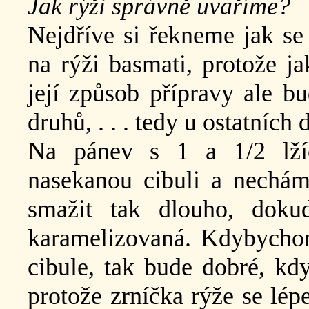
Jak rýži správně uvaříme?
Nejdříve si řekneme jak se
na rýži basmati, protože ja
její způsob přípravy ale bu
druhů, . . . tedy u ostatních 
Na pánev s 1 a 1/2 lží
nasekanou cibuli a nechám
smažit tak dlouho, doku
karamelizovaná. Kdybychom 
cibule, tak bude dobré, kdy
protože zrníčka rýže se lép