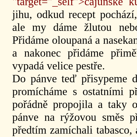
"target="_self">cajunské k
jihu, odkud recept pochází,
ale my dáme žlutou neb
Přidáme oloupaná a nasekaná
a nakonec přidáme přimě
vypadá velice pestře.
Do pánve teď přisypeme dl
promícháme s ostatními p
pořádně propojila a taky 
pánve na rýžovou směs př
předtím zamíchali tabasco,