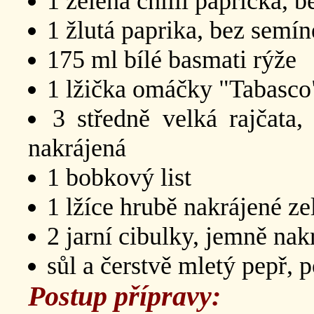
1 zelená chilli paprička,
1 žlutá paprika, bez semí
175 ml bílé basmati rýže
1 lžička omáčky "Tabasco
3 středně velká rajčata
nakrájená
1 bobkový list
1 lžíce hrubě nakrájené z
2 jarní cibulky, jemně nak
sůl a čerstvě mletý pepř, p
Postup přípravy: