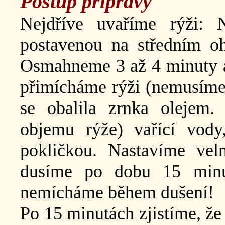
Postup přípravy
Nejdříve uvaříme rýži:
postavenou na středním oh
Osmahneme 3 až 4 minuty až
přimícháme rýži (nemusíme 
se obalila zrnka olejem
objemu rýže) vařící vody
pokličkou. Nastavíme ve
dusíme po dobu 15 minu
nemícháme během dušení!
Po 15 minutách zjistíme, že