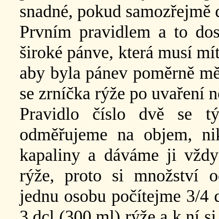
snadné, pokud samozřejmě d
Prvním pravidlem a to dost
široké pánve, která musí mít
aby byla pánev poměrně mě
se zrníčka rýže po uvaření n
Pravidlo číslo dvě se t
odměřujeme na objem, ni
kapaliny a dáváme ji vžd
rýže, proto si množství 
jednu osobu počítejme 3/4 
3 dcl (300 ml) rýže a k ní 