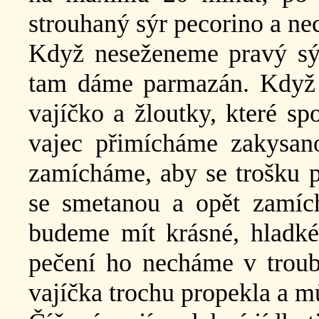
strouhaný sýr pecorino a ne
Když neseženeme pravý sýr
tam dáme parmazán. Když j
vajíčko a žloutky, které s
vajec přimícháme zakysan
zamícháme, aby se trošku p
se smetanou a opět zamíc
budeme mít krásné, hladké
pečení ho necháme v troubě
vajíčka trochu propekla a 