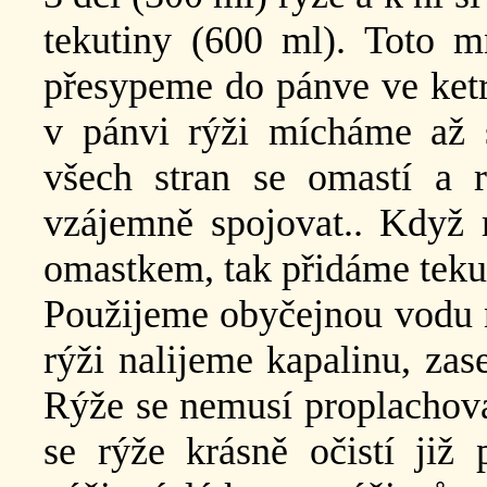
tekutiny (600 ml). Toto mn
přesypeme do pánve ve ketré
v pánvi rýži mícháme až s
všech stran se omastí a r
vzájemně spojovat.. Když 
omastkem, tak přidáme teku
Použijeme obyčejnou vodu 
rýži nalijeme kapalinu, za
Rýže se nemusí proplachovat
se rýže krásně očistí již 