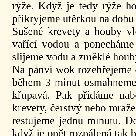
rýže. Když je tedy rýže ho
přikryjeme utěrkou na dobu 
Sušené krevety a houby vl
vařící vodou a ponecháme 
slijeme vodu a změklé houb
Na pánvi wok rozehřejeme o
během 3 minut osmahneme ci
křupavá. Pak přidáme na
krevety, čerstvý nebo mraže
restujeme jednu minutu. Do
když je opět rozpálená tak