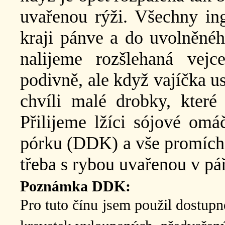
uvařenou rýži. Všechny in
kraji pánve a do uvolněnéh
nalijeme rozšlehaná vej
podivně, ale když vajíčka u
chvíli malé drobky, kter
Přilijeme lžíci sójové omá
pórku (DDK) a vše promích
třeba s rybou uvařenou v pá
Poznámka DDK:
Pro tuto čínu jsem použil dostup