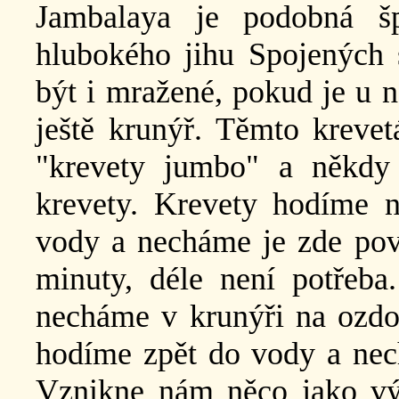
Jambalaya je podobná šp
hlubokého jihu Spojených
být i mražené, pokud je u n
ještě krunýř. Těmto krevet
"krevety jumbo" a někdy 
krevety. Krevety hodíme na
vody a necháme je zde povař
minuty, déle není potřeba
necháme v krunýři na ozdo
hodíme zpět do vody a nech
Vznikne nám něco jako výv