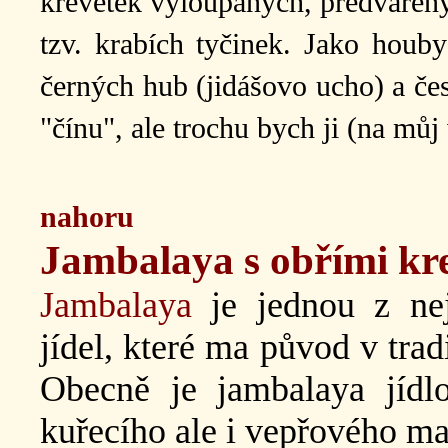
krevetek vyloupaných, předvařenýc
tzv. krabích tyčinek. Jako hou
černých hub (jidášovo ucho) a če
"čínu", ale trochu bych ji (na můj
nahoru
Jambalaya s obřími kr
Jambalaya
je jednou z nej
jídel, které ma původ v tra
Obecně je jambalaya jídlo
kuřecího ale i vepřového ma