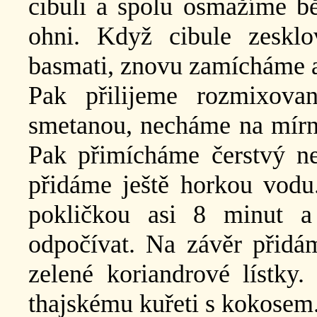
cibuli a spolu osmažíme b
ohni. Když cibule zesklo
basmati, znovu zamícháme a
Pak přilijeme rozmixov
smetanou, necháme na mírné
Pak přimícháme čerstvý n
přidáme ještě horkou vodu
pokličkou asi 8 minut 
odpočívat. Na závěr přidá
zelené koriandrové lístky.
thajskému kuřeti s kokosem