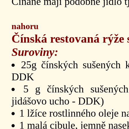
Číňané mají podobné jídlo t
nahoru
Čínská restovaná rýže 
Suroviny:
25g čínských sušených k
DDK
5 g čínských sušenýc
jidášovo ucho - DDK)
1 lžíce rostlinného oleje 
1 malá cibule, jemně nase