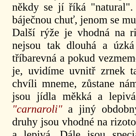
někdy se jí říká "natural"
báječnou chuť, jenom se musí
Další rýže je vhodná na ri
nejsou tak dlouhá a úzká
tříbarevná a pokud vezmem
je, uvidíme uvnitř zrnek 
chvíli mneme, zůstane ná
jsou jídla měkká a lepiv
"carnaroli"
a jiný obdobn
druhy jsou vhodné na rizoto
a lepivá. Dále jsou speci