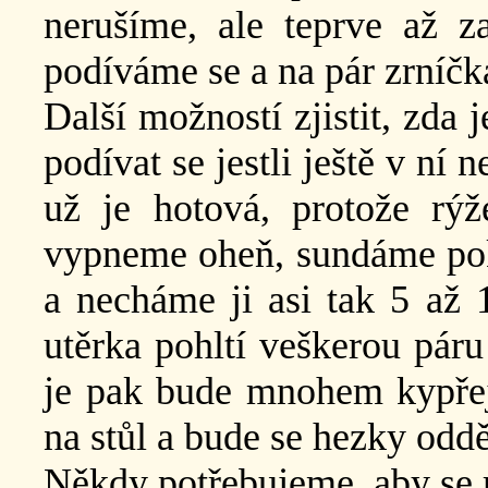
nerušíme, ale teprve až 
podíváme se a na pár zrníčká
Další možností zjistit, zda 
podívat se jestli ještě v ní
už je hotová, protože rýž
vypneme oheň, sundáme pokl
a necháme ji asi tak 5 až 
utěrka pohltí veškerou páru
je pak bude mnohem kypřej
na stůl a bude se hezky oddě
Někdy potřebujeme, aby se rý