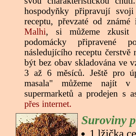
svou charakteristickou chut
hospodyňky připravují svoji
receptu, převzaté od známé 
Malhi
, si můžeme zkusit 
podomácky připravené p
následujícího receptu čerstv
být bez obav skladována ve 
3 až 6 měsíců. Ještě pro úp
masala" můžeme najít v 
supermarketů a prodejen s a
přes internet.
Suroviny p
1 lžička c