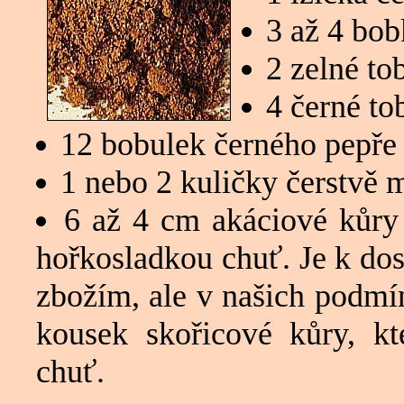
3 až 4 bob
2 zelné t
4 černé t
12 bobulek černého pepře
1 nebo 2 kuličky čerstvě 
6 až 4 cm akáciové kůry
hořkosladkou chuť. Je k dos
zbožím, ale v našich podm
kousek skořicové kůry, k
chuť.