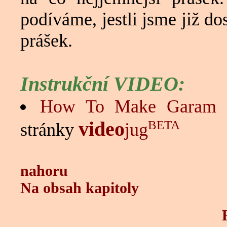
podíváme, jestli jsme již d
prášek.
Instrukční VIDEO:
How To Make Garam 
video
BETA
stránky
jug
nahoru
Na obsah kapitoly