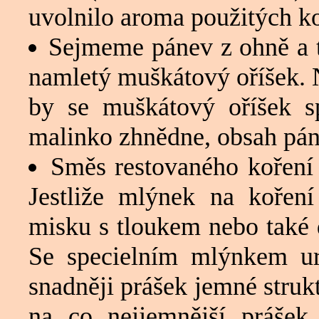
uvolnilo aroma použitých ko
Sejmeme pánev z ohně a 
namletý muškátový oříšek. 
by se muškátový oříšek sp
malinko zhnědne, obsah pá
Směs restovaného koření
Jestliže mlýnek na kořen
misku s tloukem nebo také 
Se specielním mlýnkem u
snadněji prášek jemné struk
na co nejjemnější prášek