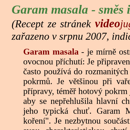
Garam masala - směs 
video
(Recept ze stránek
ju
zařazeno v srpnu 2007, ind
Garam masala
- je mírně ost
ovocnou příchutí: Je připrave
často používá do rozmanitých
pokrmů. Je většinou při vař
přípravy, téměř hotový pokrm 
aby se nepřehlušila hlavní c
jeho typická chuť. Garam 
koření". Je nezbytnou součástí