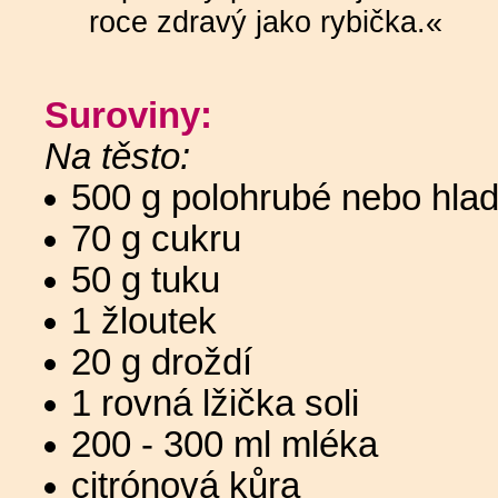
roce zdravý jako rybička.«
Suroviny:
Na těsto:
500 g polohrubé nebo hla
70 g cukru
50 g tuku
1 žloutek
20 g droždí
1 rovná lžička soli
200 - 300 ml mléka
citrónová kůra