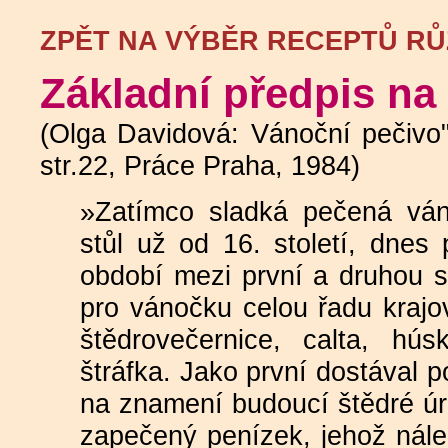
ZPĚT NA VÝBĚR RECEPTŮ R
Základní předpis na
(Olga Davidová: Vánoční pečivo"
str.22, Práce Praha, 1984)
»Zatímco sladká pečená ván
stůl už od 16. století, dnes 
období mezi první a druhou s
pro vánočku celou řadu krajo
štědrovečernice, calta, húsk
štráfka. Jako první dostával 
na znamení budoucí štědré úro
zapečený penízek, jehož nál