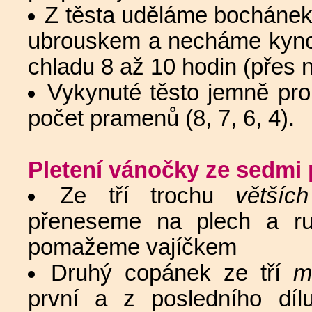
Z těsta uděláme bocháne
ubrouskem a necháme kynou
chladu 8 až 10 hodin (přes 
Vykynuté těsto jemně pr
počet pramenů (8, 7, 6, 4).
Pletení vánočky ze sedmi
Ze tří trochu
větších
přeneseme na plech a ru
pomažeme vajíčkem
Druhý copánek ze tří
m
první a z posledního díl