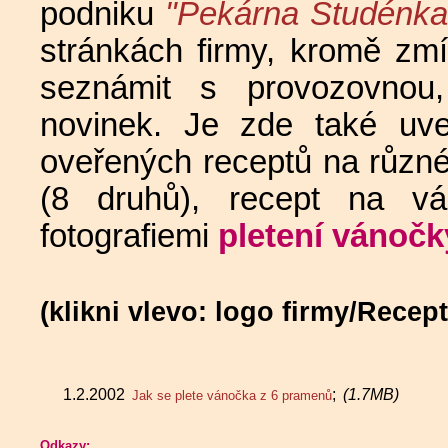
podniku
"Pekárna Studénk
stránkách firmy, kromě zm
seznámit s provozovnou
novinek. Je zde také uve
oveřených receptů na různé
(8 druhů), recept na v
fotografiemi
pletení vánočk
(klikni vlevo: logo firmy/Recep
1.2.2002
;
(1.7MB)
Jak se plete vánočka z 6 pramenů
Odkazy: