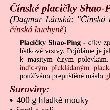
Čínské placičky Shao-
(Dagmar Lánská: "Čínská k
čínská kuchyně
)
Placičky Shao-Ping
- díky zp
lístkové vrstvy. Pojídáme je 
k masitým čirým polévkám.
indickým překládaným plac
používáno přepuštěné máslo
g
Suroviny:
400 g hladké mouky