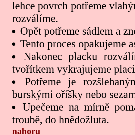
lehce povrch potřeme vlahý
rozválíme.
Opět potřeme sádlem a zn
Tento proces opakujeme as
Nakonec placku rozvál
tvořítkem vykrajujeme placi
Potřeme je rozšlehan
burskými oříšky nebo seza
Upečeme na mírně pomaš
troubě, do hnědožluta.
nahoru