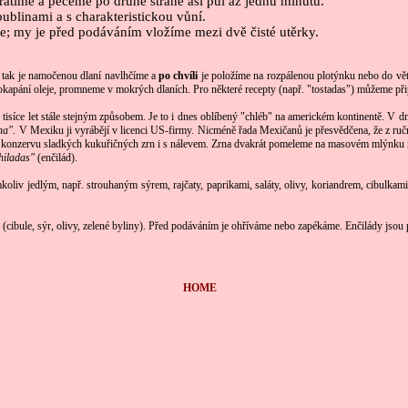
 obrátíme a pečeme po druhé straně asi půl až jednu minutu.
bublinami a s charakteristickou vůní.
ve; my je před podáváním vložíme mezi dvě čisté utěrky.
, tak je namočenou dlaní navlhčíme a
po chvíli
je položíme na rozpálenou plotýnku nebo do větš
a okapání oleje, promneme v mokrých dlaních. Pro některé recepty (např. "tostadas") můžeme připr
tisíce let stále stejným způsobem. Je to i dnes oblíbený "chléb" na americkém kontinentě. V d
na"
. V Mexiku ji vyrábějí v licenci US-firmy. Nicméně řada Mexičanů je přesvědčena, že z ruč
onzervu sladkých kukuřičných zrn i s nálevem. Zrna dvakrát pomeleme na masovém mlýnku nebo
hiladas"
(enčilád).
mkoliv jedlým, např. strouhaným sýrem, rajčaty, paprikami, saláty, olivy, koriandrem, cibulk
bou (cibule, sýr, olivy, zelené byliny). Před podáváním je ohříváme nebo zapékáme. Enčilády js
HOME