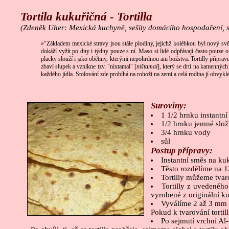
Tortila kukuřičná - Tortilla
(Zdeněk Uher: Mexická kuchyně, sešity domácího hospodaření, 
»"Základem mexické stravy jsou stále plodiny, jejichž kolébkou byl nový sv
dokáží vyžít po dny i týdny pouze s ní. Maso si lidé odpřávají často pouze 
placky slouží i jako obětiny, kterými nepohrdnou ani božstva. Tortilly připra
zbaví slupek a vznikne tzv. "nixtamal" [
ništamal
], který se drtí na kamenných
každého jídla. Stolování zde probíhá na rohoži na zemi a celá rodina jí obvykl
Suroviny:
1 1/2 hrnku instantn
1/2 hrnku jemné slo
3/4 hrnku vody
sůl
Postup přípravy:
Instantní směs na ku
Těsto rozdělíme na 12
Tortilly můžeme tva
Tortilly z uvedeného
vyrobené z originální k
Vyválíme 2 až 3 mm 
Pokud k tvarování tortil
Po sejmutí vrchní Al-