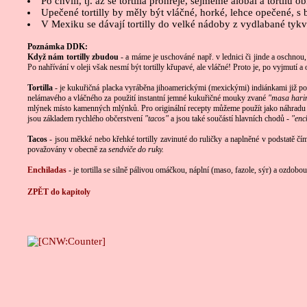
Po chvíli, tj. až se tortilla prohřeje, sejmeme alobal a tortilu
Upečené tortilly by měly být vláčné, horké, lehce opečené, s 
V Mexiku se dávají tortilly do velké nádoby z vydlabané tyk
Poznámka DDK:
Když nám tortilly zbudou
- a máme je uschováné např. v lednici či jinde a oschnou
Po nahřívání v oleji však nesmí být tortilly křupavé, ale vláčné! Proto je, po vyjmutí 
Tortilla
- je kukuřičná placka vyráběna jihoamerickými (mexickými) indiánkami již po 
nelámavého a vláčného za použití instantní jemné kukuřičné mouky zvané
"masa hari
mlýnek místo kamenných mlýnků. Pro originální recepty můžeme použít jako náhradu k
jsou základem rychlého občerstvení
"tacos"
a jsou také součástí hlavních chodů -
"enc
Tacos
- jsou měkké nebo křehké tortilly zavinuté do ruličky a naplněné v podstatě čí
považovány v obecně za
sendviče do ruky.
Enchiladas
- je tortilla se silně pálivou omáčkou, náplní (maso, fazole, sýr) a ozdo
ZPĚT do kapitoly