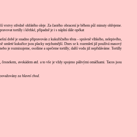
í vrstvy středně ohřátého oleje. Za častého obracení je během půl minuty ohřejeme.
avovat tortilly i křehké, případně je i s náplní dále opékat
nešní době je snadno připravován z kukuřičného těsta - správně vlhkého, nelepivého,
ně umleté kukuřice jsou placky nejchutnější. Dnes se k rozemletí již používá masový
 je rozmixujeme, osolíme a upečeme tortilly; další vodu již nepřidáváme. Tortilly
ami, česnekem, avokádem atd. a to vše je vždy spojeno pálivými omáčkami. Tacos jsou
ou považovány
za hlavní chod
.