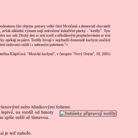
 podstatnou část objemu potravy velké části Mexičanů a domorodí obyvatelé
, avšak základní význam mají nekvašené kukuřičné placky - "tortilly". Tyto
 přes noc stát. Druhý den se zrní scedí a několikerým proplachováním se zrní
cky opékají na pánvi. Tortilly bývají v nejchudší domorodé kuchyni součástí
, které stolovníci snědí i s nabraným pokrmem."«
ateřina Klápšťová:
"Mexická kuchyně"
, v časopise "Nový Orient", 10, 2001)
ylenovými nebo hliníkovými foliemi.
e lepivé, na rozdíl od hmoty
tu spíše sušší až lámavou.
al je teď nahoře.