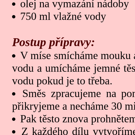
olej na vymazání nádoby
750 ml vlažné vody
Postup přípravy:
V míse smícháme mouku a s
vodu a umícháme jemné těst
vodu pokud je to třeba.
Směs zpracujeme na pom
přikryjeme a necháme 30 mi
Pak těsto znova prohnětem
Z každého dílu vytvořím