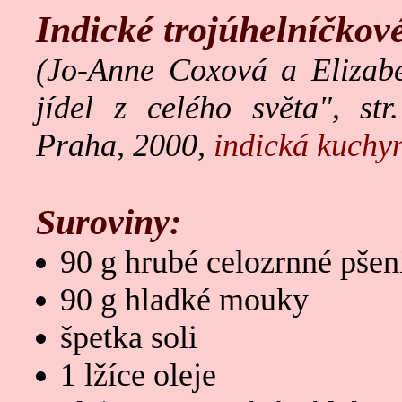
Indické trojúhelníčkov
(Jo-Anne Coxová a Elizab
jídel z celého světa", st
Praha, 2000,
indická kuchy
Suroviny:
90 g hrubé celozrnné pše
90 g hladké mouky
špetka soli
1 lžíce oleje