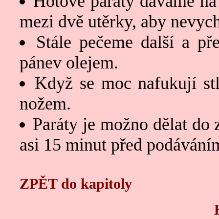
Hotové páráty dáváme na t
mezi dvě utěrky, aby nevych
Stále pečeme další a p
pánev olejem.
Když se moc nafukují st
nožem.
Paráty je možno dělat do z
asi 15 minut před podávání
ZPĚT do kapitoly